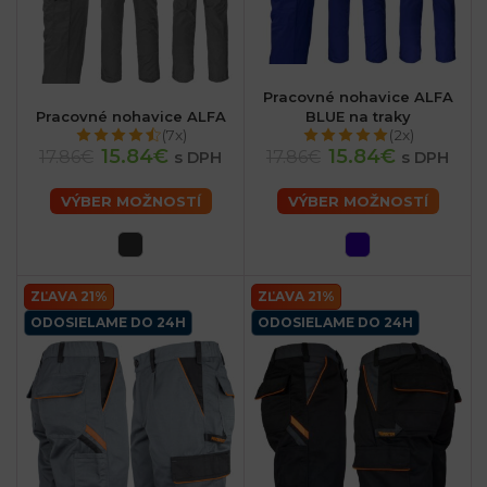
Pracovné nohavice ALFA
Pracovné nohavice ALFA
BLUE na traky
(7x)
(2x)
15.84€
15.84€
17.86€
17.86€
s DPH
s DPH
VÝBER MOŽNOSTÍ
VÝBER MOŽNOSTÍ
ZĽAVA 21%
ZĽAVA 21%
ODOSIELAME DO 24H
ODOSIELAME DO 24H