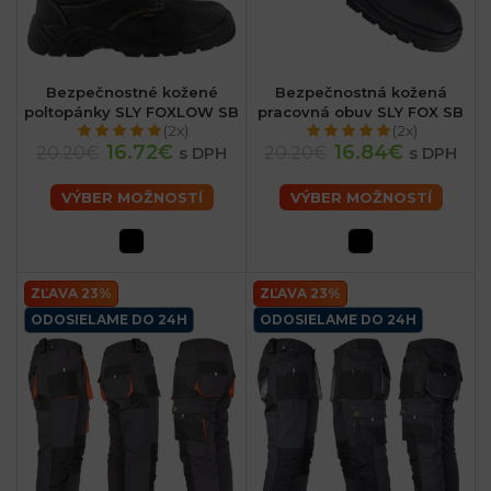
Bezpečnostné kožené
Bezpečnostná kožená
poltopánky SLY FOXLOW SB
pracovná obuv SLY FOX SB
(2x)
(2x)
16.72€
16.84€
20.20€
20.20€
s DPH
s DPH
VÝBER MOŽNOSTÍ
VÝBER MOŽNOSTÍ
ZĽAVA 23%
ZĽAVA 23%
ODOSIELAME DO 24H
ODOSIELAME DO 24H