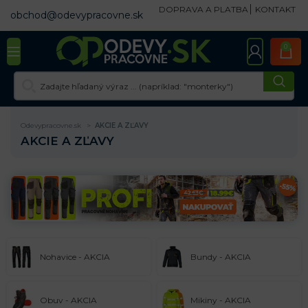
DOPRAVA A PLATBA
KONTAKT
obchod@odevypracovne.sk
0
Odevypracovne.sk
AKCIE A ZĽAVY
AKCIE A ZĽAVY
Nohavice - AKCIA
Bundy - AKCIA
Obuv - AKCIA
Mikiny - AKCIA