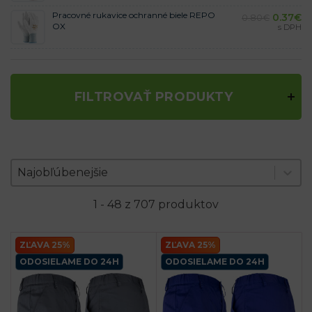
Pracovné rukavice ochranné biele REPO
0.37
€
0.80
€
OX
s DPH
FILTROVAŤ PRODUKTY
Zoradenie produktov
Sort content
Sort content
Najobľúbenejšie
1 - 48 z 707 produktov
ZĽAVA 25%
ZĽAVA 25%
ODOSIELAME DO 24H
ODOSIELAME DO 24H