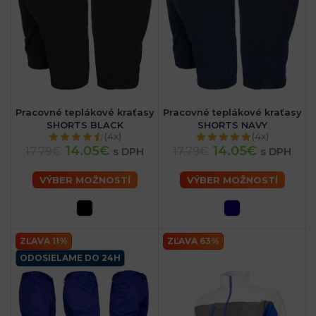
Pracovné teplákové kraťasy
Pracovné teplákové kraťasy
SHORTS BLACK
SHORTS NAVY
(4x)
(4x)
14.05€
14.05€
17.79€
17.79€
s DPH
s DPH
VÝBER MOŽNOSTÍ
VÝBER MOŽNOSTÍ
ZĽAVA 11%
ZĽAVA 63%
ODOSIELAME DO 24H