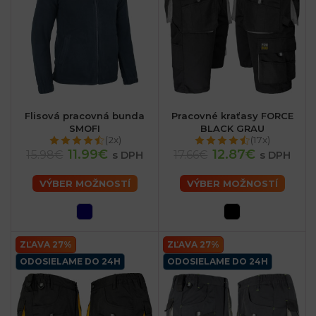
Flisová pracovná bunda
Pracovné kraťasy FORCE
SMOFI
BLACK GRAU
(2x)
(17x)
11.99€
12.87€
15.98€
17.66€
s DPH
s DPH
VÝBER MOŽNOSTÍ
VÝBER MOŽNOSTÍ
ZĽAVA 27%
ZĽAVA 27%
ODOSIELAME DO 24H
ODOSIELAME DO 24H