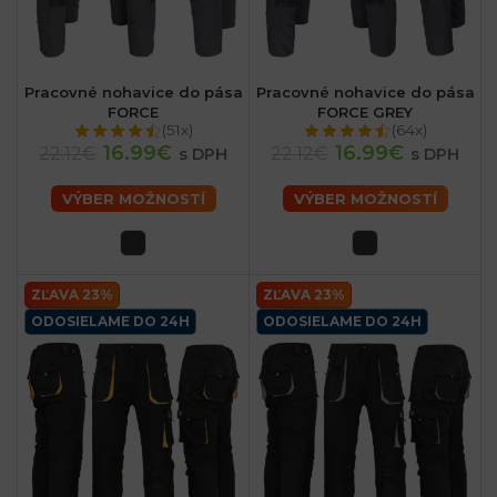
Pracovné nohavice do pása
Pracovné nohavice do pása
FORCE
FORCE GREY
(51x)
(64x)
16.99€
16.99€
22.12€
22.12€
s DPH
s DPH
VÝBER MOŽNOSTÍ
VÝBER MOŽNOSTÍ
ZĽAVA 23%
ZĽAVA 23%
ODOSIELAME DO 24H
ODOSIELAME DO 24H