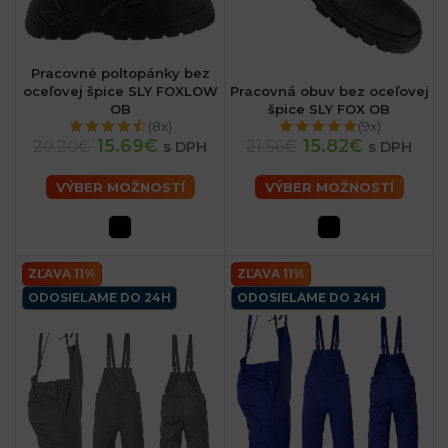
Pracovné poltopánky bez
oceľovej špice SLY FOXLOW
Pracovná obuv bez oceľovej
OB
špice SLY FOX OB
(8x)
(9x)
15.69€
15.82€
20.20€
21.56€
s DPH
s DPH
VÝBER MOŽNOSTÍ
VÝBER MOŽNOSTÍ
ZĽAVA 11%
ZĽAVA 11%
ODOSIELAME DO 24H
ODOSIELAME DO 24H