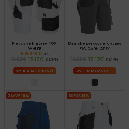
Pracovné kraťasy FOXI
Dámske pracovné kraťasy
WHITE
FIO DARK GREY
(4x)
15.13€
15.13€
18.55€
18.55€
s DPH
s DPH
VÝBER MOŽNOSTÍ
VÝBER MOŽNOSTÍ
ZĽAVA 18%
ZĽAVA 18%