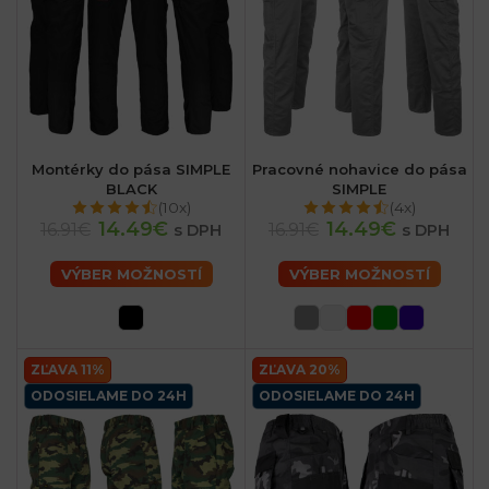
Montérky do pása SIMPLE
Pracovné nohavice do pása
BLACK
SIMPLE
(10x)
(4x)
14.49€
14.49€
16.91€
16.91€
s DPH
s DPH
VÝBER MOŽNOSTÍ
VÝBER MOŽNOSTÍ
ZĽAVA 11%
ZĽAVA 20%
ODOSIELAME DO 24H
ODOSIELAME DO 24H