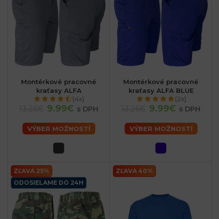
sk
Montérkové pracovné
Montérkové pracovné
kraťasy ALFA
kraťasy ALFA BLUE
(4x)
(2x)
9.99€
9.99€
13.26€
13.26€
s DPH
s DPH
VÝBER MOŽNOSTÍ
VÝBER MOŽNOSTÍ
ZĽAVA 25%
ZĽAVA 40%
ODOSIELAME DO 24H