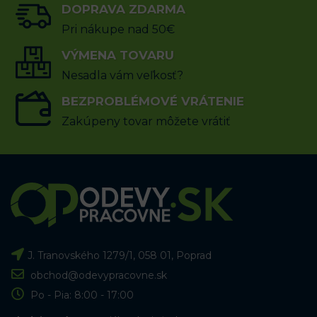
DOPRAVA ZDARMA
Pri nákupe nad 50€
VÝMENA TOVARU
Nesadla vám veľkosť?
BEZPROBLÉMOVÉ VRÁTENIE
Zakúpeny tovar môžete vrátiť
J. Tranovského 1279/1, 058 01, Poprad
obchod@odevypracovne.sk
Po - Pia: 8:00 - 17:00