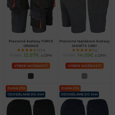
Pracovné kraťasy FORCE
Pracovné teplákové kraťasy
ORANGE
SHORTS GREY
(37x)
(1x)
12.87€
14.05€
17.66€
17.79€
s DPH
s DPH
VÝBER MOŽNOSTÍ
VÝBER MOŽNOSTÍ
ZĽAVA 21%
ZĽAVA 21%
ODOSIELAME DO 24H
ODOSIELAME DO 24H