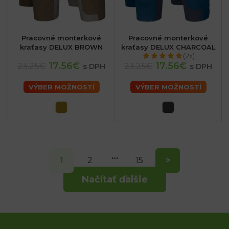
Pracovné monterkové
Pracovné monterkové
kraťasy DELUX BROWN
kraťasy DELUX CHARCOAL
(2x)
17.56€
17.56€
23.25€
23.25€
s DPH
s DPH
VÝBER MOŽNOSTÍ
VÝBER MOŽNOSTÍ
…
1
2
15
>
Načítať ďalšie