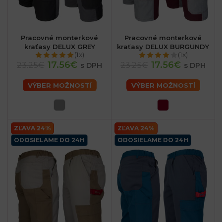
Pracovné monterkové
Pracovné monterkové
kraťasy DELUX GREY
kraťasy DELUX BURGUNDY
(1x)
(1x)
17.56€
17.56€
23.25€
23.25€
s DPH
s DPH
VÝBER MOŽNOSTÍ
VÝBER MOŽNOSTÍ
ZĽAVA 24%
ZĽAVA 24%
ODOSIELAME DO 24H
ODOSIELAME DO 24H