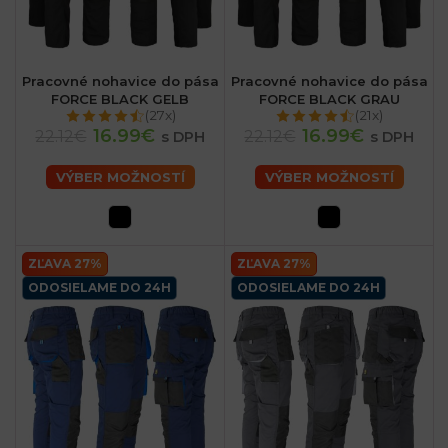
Pracovné nohavice do pása
Pracovné nohavice do pása
FORCE BLACK GELB
FORCE BLACK GRAU
(27x)
(21x)
16.99€
16.99€
22.12€
22.12€
s DPH
s DPH
VÝBER MOŽNOSTÍ
VÝBER MOŽNOSTÍ
ZĽAVA 27%
ZĽAVA 27%
ODOSIELAME DO 24H
ODOSIELAME DO 24H