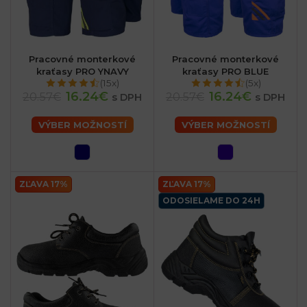
Pracovné monterkové
Pracovné monterkové
kraťasy PRO YNAVY
kraťasy PRO BLUE
(15x)
(5x)
16.24€
16.24€
20.57€
20.57€
s DPH
s DPH
VÝBER MOŽNOSTÍ
VÝBER MOŽNOSTÍ
ZĽAVA 17%
ZĽAVA 17%
ODOSIELAME DO 24H