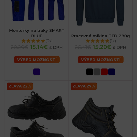
Montérky na traky SMART
BLUE
Pracovná mikina TED 280g
(3x)
(1x)
15.14€
15.20€
20.20€
25.41€
s DPH
s DPH
VÝBER MOŽNOSTÍ
VÝBER MOŽNOSTÍ
ZĽAVA 22%
ZĽAVA 27%