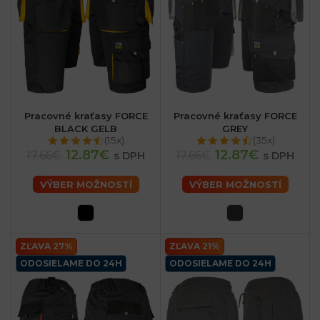
Pracovné kraťasy FORCE
Pracovné kraťasy FORCE
BLACK GELB
GREY
(15x)
(35x)
12.87€
12.87€
17.66€
17.66€
s DPH
s DPH
VÝBER MOŽNOSTÍ
VÝBER MOŽNOSTÍ
ZĽAVA 27%
ZĽAVA 21%
ODOSIELAME DO 24H
ODOSIELAME DO 24H