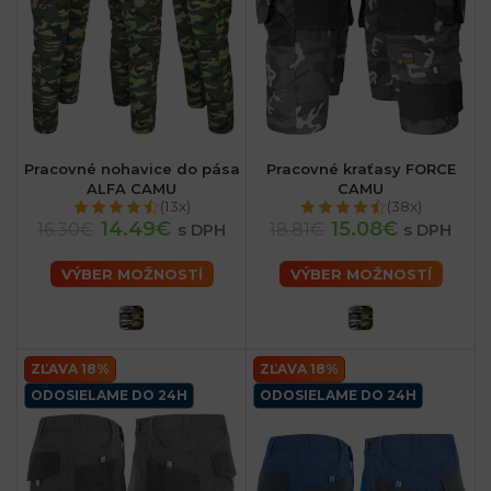
Pracovné nohavice do pása
Pracovné kraťasy FORCE
ALFA CAMU
CAMU
(13x)
(38x)
14.49€
15.08€
16.30€
18.81€
s DPH
s DPH
VÝBER MOŽNOSTÍ
VÝBER MOŽNOSTÍ
ZĽAVA 18%
ZĽAVA 18%
ODOSIELAME DO 24H
ODOSIELAME DO 24H