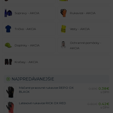
Súpravy - AKCIA
Rukavice - AKCIA
Tričká - AKCIA
Vesty - AKCIA
Ochranné pomôcky -
Doplnky - AKCIA
AKCIA
Kraťasy - AKCIA
NAJPREDÁVANEJŠIE
Máčané pracovné rukavice REPO OX
0.38
€
0.81
€
BLACK
s DPH
Latexové rukavice RICK OX RED
0.42
€
0.80
€
s DPH