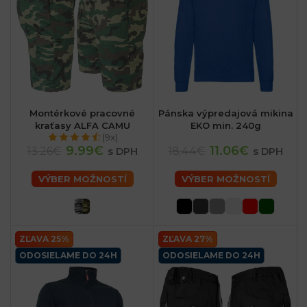
Montérkové pracovné
Pánska výpredajová mikina
kraťasy ALFA CAMU
EKO min. 240g
(9x)
9.99€
11.06€
13.26€
18.44€
s DPH
s DPH
VÝBER MOŽNOSTÍ
VÝBER MOŽNOSTÍ
ZĽAVA 25%
ZĽAVA 27%
ODOSIELAME DO 24H
ODOSIELAME DO 24H