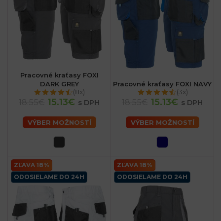
Pracovné kraťasy FOXI
DARK GREY
Pracovné kraťasy FOXI NAVY
(8x)
(3x)
15.13€
15.13€
18.55€
18.55€
s DPH
s DPH
VÝBER MOŽNOSTÍ
VÝBER MOŽNOSTÍ
ZĽAVA 18%
ZĽAVA 18%
ODOSIELAME DO 24H
ODOSIELAME DO 24H