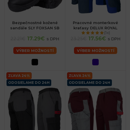
Bezpečnostné kožené
Pracovné monterkové
sandále SLY FOXSAN SB
kraťasy DELUX ROYAL
(1x)
17.29€
17.56€
22.21€
23.25€
s DPH
s DPH
VÝBER MOŽNOSTÍ
VÝBER MOŽNOSTÍ
ZĽAVA 24%
ZĽAVA 24%
ODOSIELAME DO 24H
ODOSIELAME DO 24H