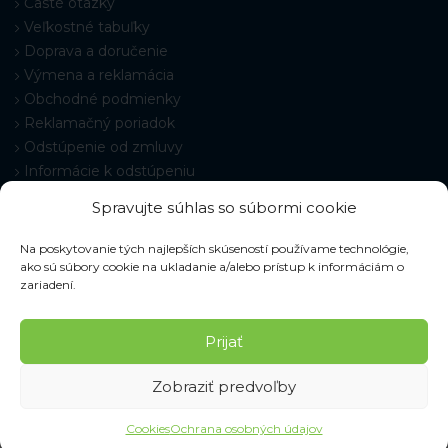
Časté otázky
Veľkostné tabuľky
Doprava a doručenie
Výmena a reklamácia
Obchodné podmienky
Reklamačný poriadok
Odstúpenie od zmluvy
Informácie k odstúpeniu
Kontakt
Spravujte súhlas so súbormi cookie
Nastavenie cookies
Na poskytovanie tých najlepších skúseností používame technológie,
ako sú súbory cookie na ukladanie a/alebo prístup k informáciám o
zariadení.
© 2026 Pracovné odevy ZIKO s. r. o., všetky práva vyhradené.
Prijať
Zobraziť predvoľby
Cookies
Ochrana osobných údajov