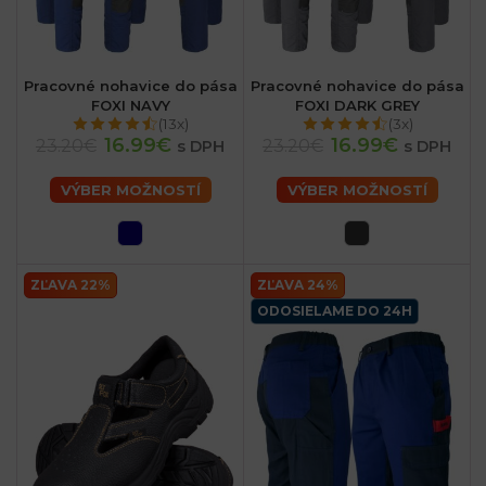
Pracovné nohavice do pása
Pracovné nohavice do pása
FOXI NAVY
FOXI DARK GREY
(13x)
(3x)
16.99€
16.99€
23.20€
23.20€
s DPH
s DPH
VÝBER MOŽNOSTÍ
VÝBER MOŽNOSTÍ
ZĽAVA 22%
ZĽAVA 24%
ODOSIELAME DO 24H