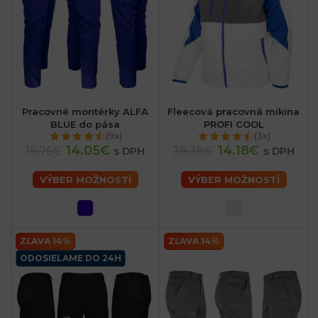
Pracovné montérky ALFA
Fleecová pracovná mikina
BLUE do pása
PROFI COOL
(9x)
(3x)
14.05€
14.18€
15.76€
38.38€
s DPH
s DPH
VÝBER MOŽNOSTÍ
VÝBER MOŽNOSTÍ
ZĽAVA 14%
ZĽAVA 14%
ODOSIELAME DO 24H