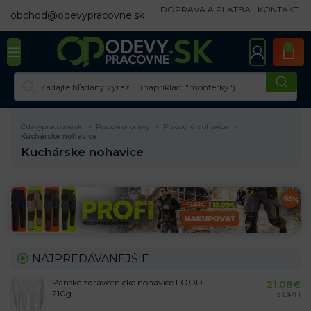
DOPRAVA A PLATBA
KONTAKT
obchod@odevypracovne.sk
0
Odevypracovne.sk
Pracovné odevy
Pracovné nohavice
Kuchárske nohavice
Kuchárske nohavice
NAJPREDÁVANEJŠIE
Pánske zdravotnícke nohavice FOOD
21.08
€
210g
s DPH