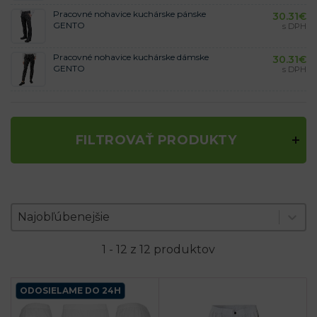
Pracovné nohavice kuchárske pánske
30.31
€
GENTO
s DPH
Pracovné nohavice kuchárske dámske
30.31
€
GENTO
s DPH
FILTROVAŤ PRODUKTY
Zoradenie produktov
Sort content
Sort content
Najobľúbenejšie
1 - 12 z 12 produktov
ODOSIELAME DO 24H