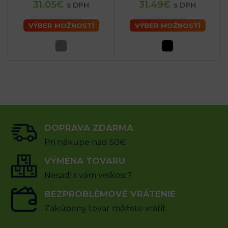
31.05€
31.49€
s DPH
s DPH
VÝBER MOŽNOSTÍ
VÝBER MOŽNOSTÍ
DOPRAVA ZDARMA
Pri nákupe nad 50€
VÝMENA TOVARU
Nesadla vám veľkosť?
BEZPROBLÉMOVÉ VRÁTENIE
Zakúpeny tovar môžete vrátiť