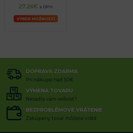
27.26€
s DPH
VÝBER MOŽNOSTÍ
DOPRAVA ZDARMA
Pri nákupe nad 50€
VÝMENA TOVARU
Nesadla vám veľkosť?
BEZPROBLÉMOVÉ VRÁTENIE
Zakúpeny tovar môžete vrátiť