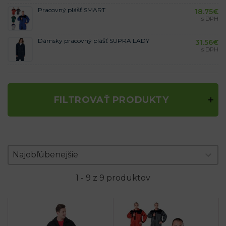
Pracovný plášť SMART
18.75
€
s DPH
Dámsky pracovný plášť SUPRA LADY
31.56
€
s DPH
FILTROVAŤ PRODUKTY
Zoradenie produktov
Sort content
Sort content
Najobľúbenejšie
1 - 9 z 9 produktov