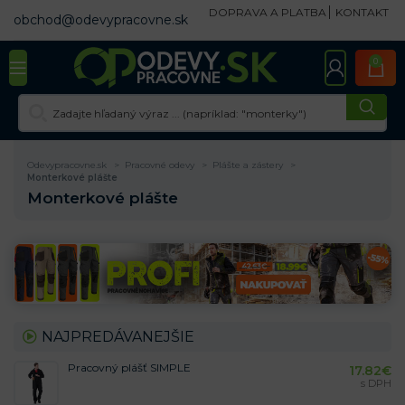
DOPRAVA A PLATBA
KONTAKT
obchod@odevypracovne.sk
0
Odevypracovne.sk
Pracovné odevy
Plášte a zástery
Monterkové plášte
Monterkové plášte
NAJPREDÁVANEJŠIE
Pracovný plášť SIMPLE
17.82
€
s DPH