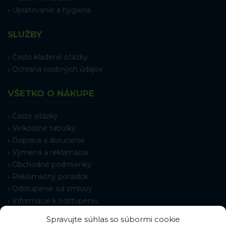
Upratovanie a hygiena
SLUŽBY
Často kladené otázky
Ochrana osobných údajov
VŠETKO O NÁKUPE
Časté otázky
Veľkostné tabuľky
Doprava a doručenie
Výmena a reklamácia
Obchodné podmienky
Reklamačný poriadok
Odstúpenie od zmluvy
Informácie k odstúpeniu
Kontakt
Spravujte súhlas so súbormi cookie
Nastavenie cookies