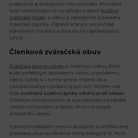
poskytovať aj dostatočnú mieru pohodlia. Pri zváraní
teda nenechávajte nič na náhodu a okrem
kvalitnej
zváračskej masky
a odevu si zabezpečte aj poriadne
zváračské topánky. Pripravili sme pre vás prehľad
jednotlivých modelov a zhrnutie ich najdôležitejších
výhod.
Členková zváračská obuv
Zváračská obuv po členky
je tradičnou voľbou, ktorá
bude perfektným doplnkom k vášmu zváračskému
odevu. Vybrať si v tomto smere môžete obuv
s bezpečnostnými prvkami aj bez nich. Môžete mať
teda
zosilnenú oceľovú špičku odolnú proti nárazu
.
Dôležitým komponentom je aj protišmyková podrážka
odolná voči benzénu a olejom, ktorá má navyše
antistatickú úpravu.
Výborným príkladom cenovo dostupnej a certifikovanej
zváračskej obuvi sú členkové čižmy kategórie S1, ktoré