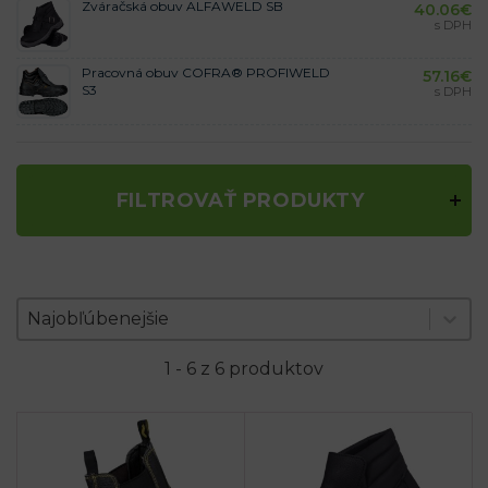
Zváračská obuv ALFAWELD SB
40.06
€
s DPH
Pracovná obuv COFRA® PROFIWELD
57.16
€
S3
s DPH
FILTROVAŤ PRODUKTY
Zoradenie produktov
Sort content
Sort content
Najobľúbenejšie
1 - 6 z 6 produktov