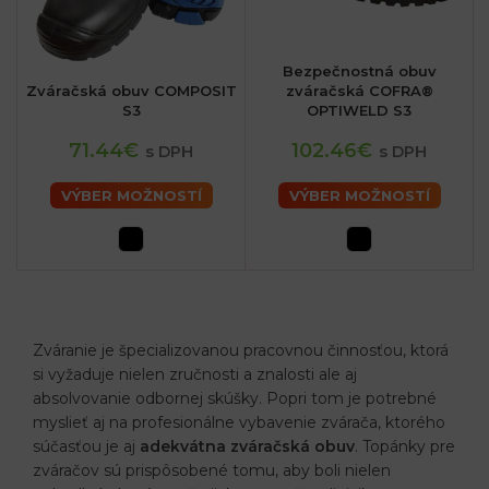
Bezpečnostná obuv
Zváračská obuv COMPOSIT
zváračská COFRA®
S3
OPTIWELD S3
71.44€
102.46€
s DPH
s DPH
VÝBER MOŽNOSTÍ
VÝBER MOŽNOSTÍ
Zváranie je špecializovanou pracovnou činnosťou, ktorá
sk
si vyžaduje nielen zručnosti a znalosti ale aj
absolvovanie odbornej skúšky. Popri tom je potrebné
myslieť aj na profesionálne vybavenie zvárača, ktorého
súčasťou je aj
adekvátna zváračská obuv
. Topánky pre
zváračov sú prispôsobené tomu, aby boli nielen