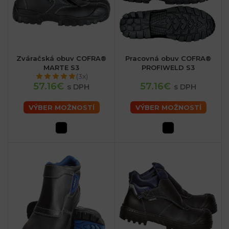
Zváračská obuv COFRA®
Pracovná obuv COFRA®
MARTE S3
PROFIWELD S3
(3x)
57.16€
57.16€
s DPH
s DPH
VÝBER MOŽNOSTÍ
VÝBER MOŽNOSTÍ