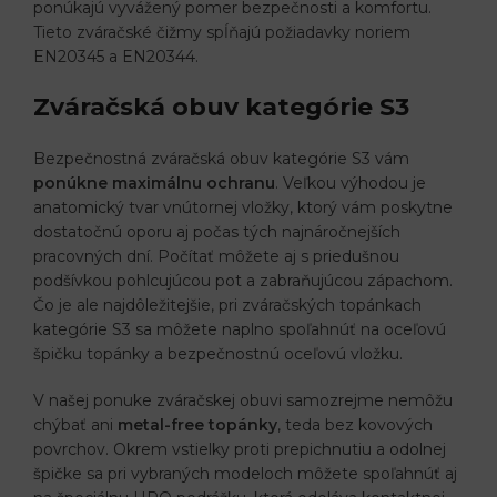
ponúkajú vyvážený pomer bezpečnosti a komfortu.
Tieto zváračské čižmy spĺňajú požiadavky noriem
EN20345 a EN20344.
Zváračská obuv kategórie S3
Bezpečnostná zváračská obuv kategórie S3 vám
ponúkne maximálnu ochranu
. Veľkou výhodou je
anatomický tvar vnútornej vložky, ktorý vám poskytne
dostatočnú oporu aj počas tých najnáročnejších
pracovných dní. Počítať môžete aj s priedušnou
podšívkou pohlcujúcou pot a zabraňujúcou zápachom.
Čo je ale najdôležitejšie, pri zváračských topánkach
kategórie S3 sa môžete naplno spoľahnúť na oceľovú
špičku topánky a bezpečnostnú oceľovú vložku.
V našej ponuke zváračskej obuvi samozrejme nemôžu
chýbať ani
metal-free topánky
, teda bez kovových
povrchov. Okrem vstielky proti prepichnutiu a odolnej
špičke sa pri vybraných modeloch môžete spoľahnúť aj