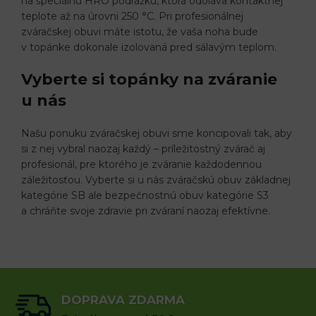
na špeciálnu HRO podrážku, ktorá odoláva kontaktnej
teplote až na úrovni 250 °C. Pri profesionálnej
zváračskej obuvi máte istotu, že vaša noha bude
v topánke dokonale izolovaná pred sálavým teplom.
Vyberte si topánky na zváranie
u nás
Našu ponuku zváračskej obuvi sme koncipovali tak, aby
si z nej vybral naozaj každý – príležitostný zvárač aj
profesionál, pre ktorého je zváranie každodennou
záležitosťou. Vyberte si u nás zváračskú obuv základnej
kategórie SB ale bezpečnostnú obuv kategórie S3
a chráňte svoje zdravie pri zváraní naozaj efektívne.
DOPRAVA ZDARMA