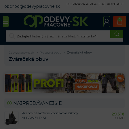
DOPRAVA A PLATBA
KONTAKT
obchod@odevypracovne.sk
0
Odevypracovne.sk
Pracovná obuv
Zváračská obuv
Zváračská obuv
NAJPREDÁVANEJŠIE
Pracovné kožené kotníkové čížmy
29.51
€
ALFAWELD S1
s DPH