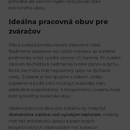
pohodlné ale zároveň nijako nezvyšovali riziko
pracovného úrazu.
Ideálna pracovná obuv pre
zváračov
Práca zvárača prináša viaceré zdravotné riziká.
Nadmerné zaťaženie očí, rýchlo meniace sa svetelné
podmienky a tiež vysoké úrovne UV žiarenia. Pri zváraní
zároveň dochádza k nadmernej tvorbe plynov a dymu,
ktoré zas môžu mať nepriaznivý vplyv na dýchacie
cesty. Zváranie je tiež spojené s rizikom vzniku
popálenín a podľa toho musí byť zváračský odev
adekvátne prispôsobený. K bezpečnému zváraniu teda
patrí aj kvalitná zváračská obuv.
Ideálna pracovná obuv pre zváračov by mala byť
dostatočne odolná voči vysokým teplotám
, mala by
mať tiež antistatickú úpravu a popri svojich
bezpečnostných vlastnostiach má zváračovi