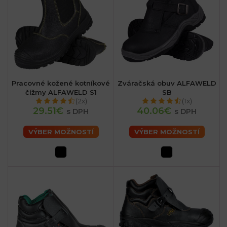
Pracovné kožené kotníkové
Zváračská obuv ALFAWELD
čížmy ALFAWELD S1
SB
(2x)
(1x)
29.51€
40.06€
s DPH
s DPH
VÝBER MOŽNOSTÍ
VÝBER MOŽNOSTÍ