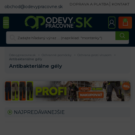
DOPRAVA A PLATBA
KONTAKT
obchod@odevypracovne.sk
0
Odevypracovne.sk
Ochranné pomôcky
Ochrana proti vírusom
Antibakteriálne gély
Antibakteriálne gély
NAJPREDÁVANEJŠIE