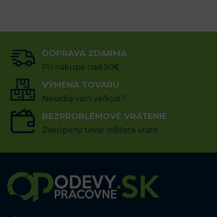
DOPRAVA ZDARMA
Pri nákupe nad 50€
VÝMENA TOVARU
Nesadla vám veľkosť?
BEZPROBLÉMOVÉ VRÁTENIE
Zakúpeny tovar môžete vrátiť
sk