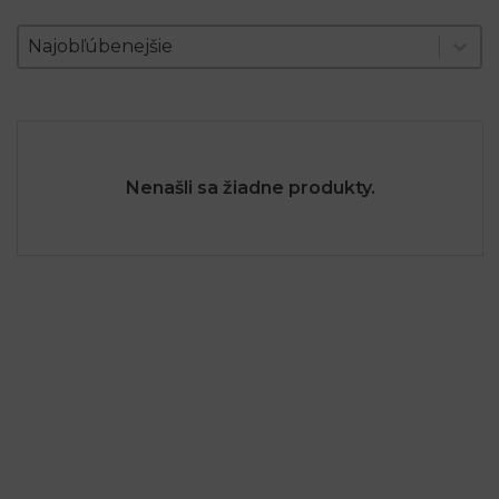
Zoradenie produktov
Sort content
Sort content
Najobľúbenejšie
Nenašli sa žiadne produkty.