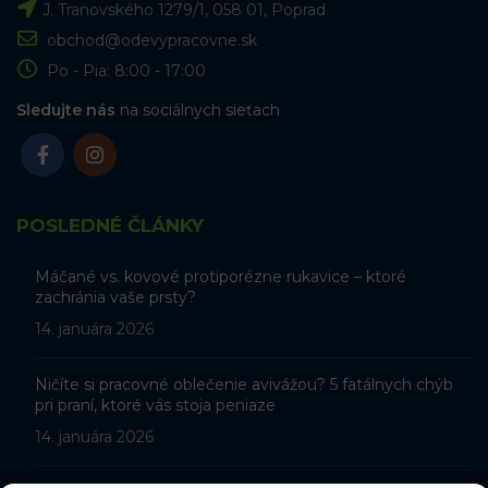
J. Tranovského 1279/1, 058 01, Poprad
obchod@odevypracovne.sk
Po - Pia: 8:00 - 17:00
Sledujte nás
na sociálnych sieťach
POSLEDNÉ ČLÁNKY
Máčané vs. kovové protiporézne rukavice – ktoré
zachránia vaše prsty?
14. januára 2026
Ničíte si pracovné oblečenie avivážou? 5 fatálnych chýb
pri praní, ktoré vás stoja peniaze
14. januára 2026