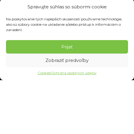
Potia sa vám ruky v pracovných rukaviciach? Tu je 5
Spravujte súhlas so súbormi cookie
overených tipov, ako tomu predísť
14. januára 2026
Na poskytovanie tých najlepších skúseností používame technológie,
ako sú súbory cookie na ukladanie a/alebo prístup k informáciám o
zariadení.
KATEGÓRIE
Prijať
Pracovné odevy
Pracovná obuv
Zobraziť predvoľby
Maskáče a vojenské
Pracovné rukavice
Cookies
Ochrana osobných údajov
Ochranné pomôcky
Dopravné značenie
Pracovné náradie
Upratovanie a hygiena
SLUŽBY
Často kladené otázky