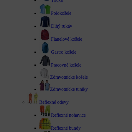
Tričká
Polokošele
Dlhý rukáv
Flanelové košele
Gastro košele
Pracovné košele
Zdravotnícke košele
Zdravotnícke tuniky
Reflexné odevy
Reflexné nohavice
Reflexné bundy