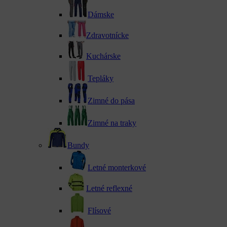
Dámske
Zdravotnícke
Kuchárske
Tepláky
Zimné do pása
Zimné na traky
Bundy
Letné monterkové
Letné reflexné
Flísové