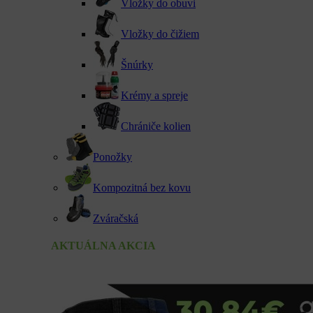
Vložky do obuvi
Vložky do čižiem
Šnúrky
Krémy a spreje
Chrániče kolien
Ponožky
Kompozitná bez kovu
Zváračská
AKTUÁLNA AKCIA