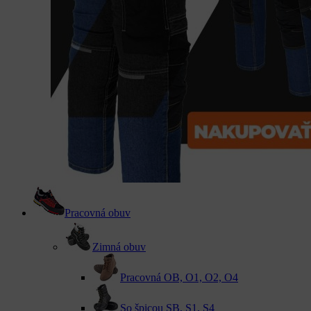
Pracovná obuv
Zimná obuv
Pracovná OB, O1, O2, O4
So špicou SB, S1, S4