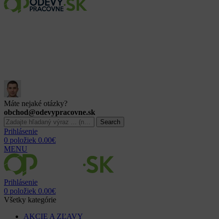
Máte nejaké otázky?
obchod@odevypracovne.sk
Search
Prihlásenie
0
položiek
0.00
€
MENU
Prihlásenie
0
položiek
0.00
€
Všetky kategórie
AKCIE A ZĽAVY