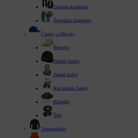
Dámske komplety
Špeciálne komplety
Čiapky a šiltovky
Šiltovky
Zimné čiapky
Zimné kukly
Kuchárske čiapky
Klobúky
Šály
Termoprádlo