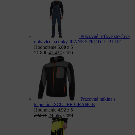
Pracovné rifľové strečové
nohavice na traky JEANS STRETCH BLUE
Hodnotenie
5.00
z 5
51.89
€
41.43
€
s DPH
Pracovná mikina s
kapucňou SCOTER ORANGE
Hodnotenie
4.92
z 5
29.51
€
24.59
€
s DPH