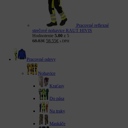
Pracovné reflexné
strečové nohavice RAUT HIVIS
Hodnotenie
5.00
z 5
68.83
€
58.55
€
s DPH
Pracovné odevy
Nohavice
Kraťasy
Do pása
Na traky
Maskáče