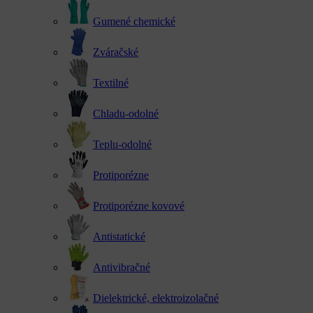
Gumené chemické
Zváračské
Textilné
Chladu-odolné
Teplu-odolné
Protiporézne
Protiporézne kovové
Antistatické
Antivibračné
Dielektrické, elektroizolačné