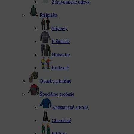
Zdravotnícke odevy
Pršiplášte
Súpravy
Pršiplášte
Nohavice
Reflexné
Opasky a brašne
Špeciálne profesie
Antistatické a ESD
Chemické
Pilčícke