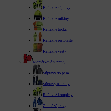
Reflexné súpravy
Reflexné mikiny
Reflexné tričká
Reflexné pršiplášte
Reflexné vesty
Montérkové súpravy
Súpravy do pása
Súpravy na traky
Reflexné komplety
Zimné súpravy