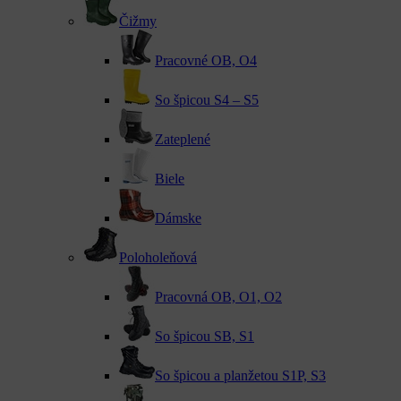
Čižmy
Pracovné OB, O4
So špicou S4 – S5
Zateplené
Biele
Dámske
Poloholeňová
Pracovná OB, O1, O2
So špicou SB, S1
So špicou a planžetou S1P, S3