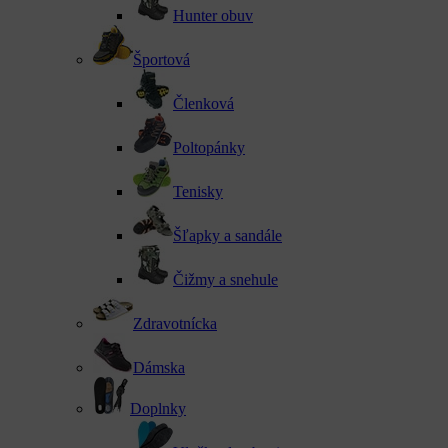
Hunter obuv
Športová
Členková
Poltopánky
Tenisky
Šľapky a sandále
Čižmy a snehule
Zdravotnícka
Dámska
Doplnky