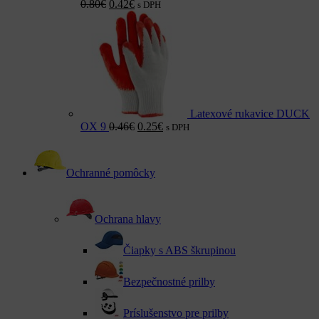
0.80
€
0.42
€
s DPH
Latexové rukavice DUCK
OX 9
0.46
€
0.25
€
s DPH
Ochranné pomôcky
Ochrana hlavy
Čiapky s ABS škrupinou
Bezpečnostné prilby
Príslušenstvo pre prilby