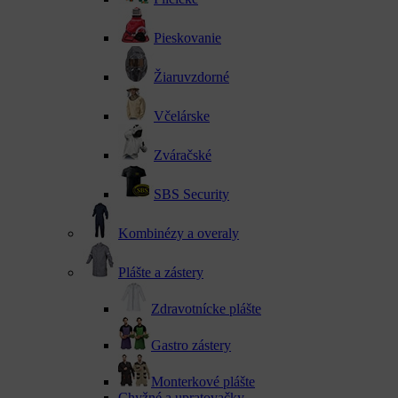
Pieskovanie
Žiaruvzdorné
Včelárske
Zváračské
SBS Security
Kombinézy a overaly
Plášte a zástery
Zdravotnícke plášte
Gastro zástery
Monterkové plášte
Chyžné a upratovačky