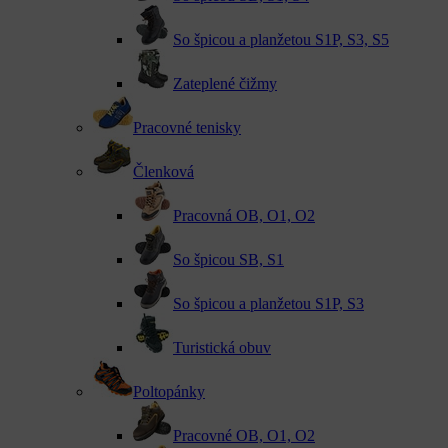
So špicou a planžetou S1P, S3, S5
Zateplené čižmy
Pracovné tenisky
Členková
Pracovná OB, O1, O2
So špicou SB, S1
So špicou a planžetou S1P, S3
Turistická obuv
Poltopánky
Pracovné OB, O1, O2