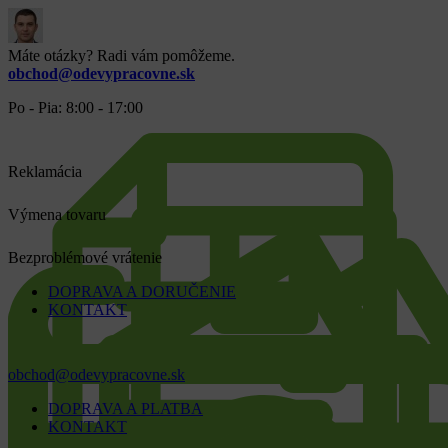
Máte otázky? Radi vám pomôžeme.
obchod@odevypracovne.sk
Po - Pia: 8:00 - 17:00
Reklamácia
Výmena tovaru
Bezproblémové vrátenie
DOPRAVA A DORUČENIE
KONTAKT
obchod@odevypracovne.sk
DOPRAVA A PLATBA
KONTAKT