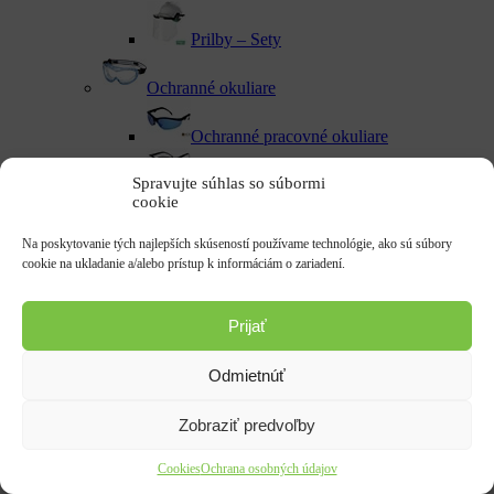
Prilby – Sety
Ochranné okuliare
Ochranné pracovné okuliare
Spravujte súhlas so súbormi
Dioptrické okuliare
cookie
Drôtené okuliare
Na poskytovanie tých najlepších skúseností používame technológie, ako sú súbory
cookie na ukladanie a/alebo prístup k informáciám o zariadení.
Uzavreté okuliare
Prijať
Zváračské okuliare
Ochranné okuliare
Odmietnúť
Ochranné štíty
Zobraziť predvoľby
Zváračské kukly a pomôcky
Cookies
Ochrana osobných údajov