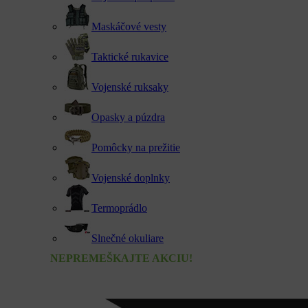
Maskáčové vesty
Taktické rukavice
Vojenské ruksaky
Opasky a púzdra
Pomôcky na prežitie
Vojenské doplnky
Termoprádlo
Slnečné okuliare
NEPREMEŠKAJTE AKCIU!