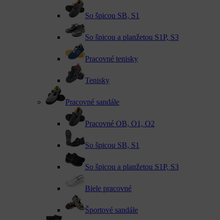
So špicou SB, S1
So špicou a planžetou S1P, S3
Pracovné tenisky
Tenisky
Pracovné sandále
Pracovné OB, O1, O2
So špicou SB, S1
So špicou a planžetou S1P, S3
Biele pracovné
Športové sandále