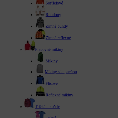
Softšelové
Rondony
Zimné bundy
Zimné reflexné
Pracovné mikiny
Mikiny
Mikiny s kapucňou
Flisové
Reflexné mikiny
Tričká a košele