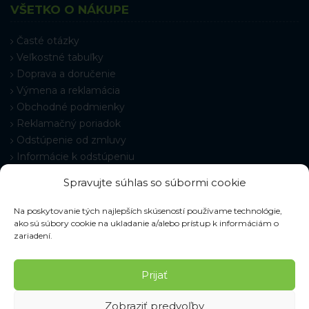
VŠETKO O NÁKUPE
Časté otázky
Veľkostné tabuľky
Doprava a doručenie
Výmena a reklamácia
Obchodné podmienky
Reklamačný poriadok
Odstúpenie od zmluvy
Informácie k odstúpeniu
Kontakt
Spravujte súhlas so súbormi cookie
Nastavenie cookies
Na poskytovanie tých najlepších skúseností používame technológie,
ako sú súbory cookie na ukladanie a/alebo prístup k informáciám o
zariadení.
© 2026 Pracovné odevy ZIKO s. r. o., všetky práva vyhradené.
Prijať
Zobraziť predvoľby