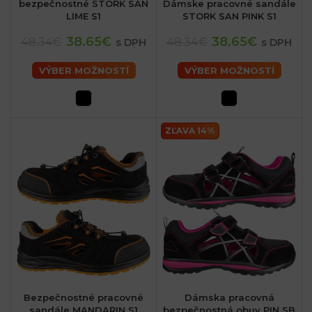
bezpečnostné STORK SAN
Dámske pracovné sandále
LIME S1
STORK SAN PINK S1
38.65€
38.65€
48.34€
48.34€
s DPH
s DPH
VÝBER MOŽNOSTÍ
VÝBER MOŽNOSTÍ
ZĽAVA 14%
Bezpečnostné pracovné
Dámska pracovná
sandále MANDARIN S1
bezpečnostná obuv PIN SB