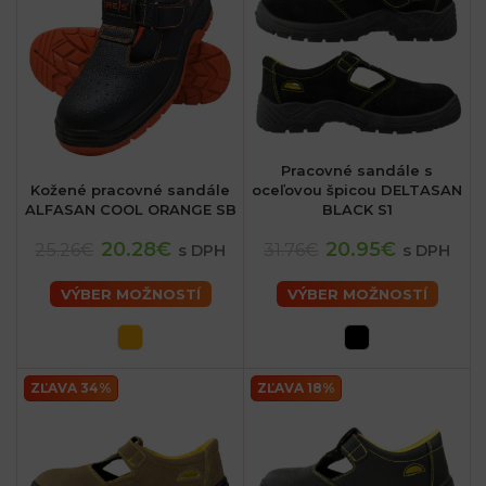
Pracovné sandále s
Kožené pracovné sandále
oceľovou špicou DELTASAN
ALFASAN COOL ORANGE SB
BLACK S1
20.28€
20.95€
25.26€
31.76€
s DPH
s DPH
VÝBER MOŽNOSTÍ
VÝBER MOŽNOSTÍ
ZĽAVA 34%
ZĽAVA 18%