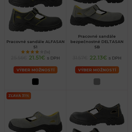
Pracovné sandále
Pracovné sandále ALFASAN
bezpečnostné DELTASAN
S1
SB
(1x)
21.51€
22.13€
25.56€
31.57€
s DPH
s DPH
VÝBER MOŽNOSTÍ
VÝBER MOŽNOSTÍ
ZĽAVA 31%