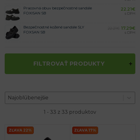
Pracovná obuv bezpečnostné sandále
22.21
€
FOXISAN SB
s DPH
Bezpečnostné kožené sandále SLY
17.29
€
22.21
€
FOXSAN SB
s DPH
FILTROVAŤ PRODUKTY
Zoradenie produktov
Sort content
Sort content
Najobľúbenejšie
1 - 33 z 33 produktov
ZĽAVA 22%
ZĽAVA 17%