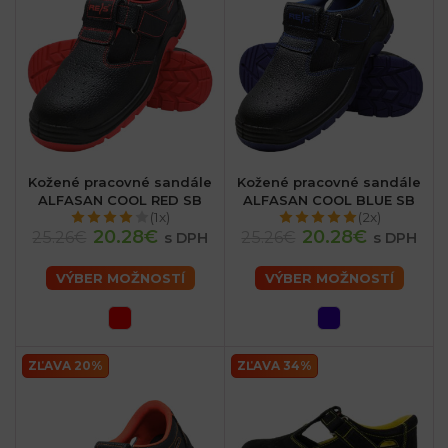
Kožené pracovné sandále
Kožené pracovné sandále
ALFASAN COOL RED SB
ALFASAN COOL BLUE SB
(1x)
(2x)
20.28€
20.28€
25.26€
25.26€
s DPH
s DPH
VÝBER MOŽNOSTÍ
VÝBER MOŽNOSTÍ
sk
ZĽAVA 20%
ZĽAVA 34%