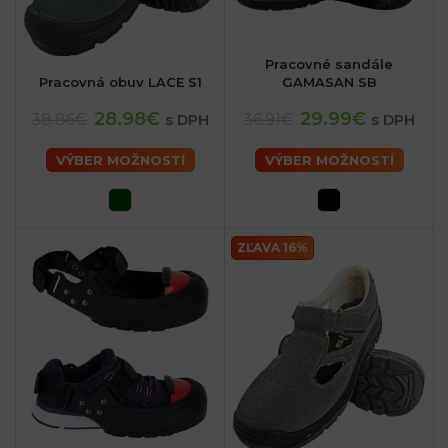
Pracovné sandále
Pracovná obuv LACE S1
GAMASAN SB
28.98€
29.99€
38.86€
36.91€
s DPH
s DPH
VÝBER MOŽNOSTÍ
VÝBER MOŽNOSTÍ
ZĽAVA 16%