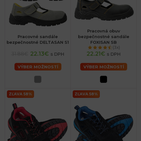
Pracovná obuv
Pracovné sandále
bezpečnostné sandále
bezpečnostné DELTASAN S1
FOXISAN SB
(3x)
22.13€
22.21€
31.88€
s DPH
s DPH
VÝBER MOŽNOSTÍ
VÝBER MOŽNOSTÍ
ZĽAVA 58%
ZĽAVA 58%