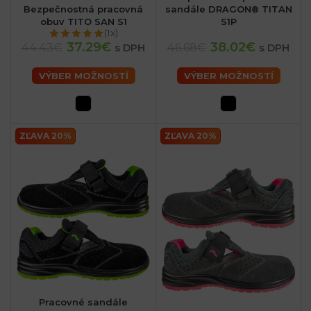
Bezpečnostná pracovná
sandále DRAGON® TITAN
obuv TITO SAN S1
S1P
(1x)
37.29€
38.02€
44.43€
46.68€
s DPH
s DPH
VÝBER MOŽNOSTÍ
VÝBER MOŽNOSTÍ
ZĽAVA 20%
ZĽAVA 20%
Pracovné sandále