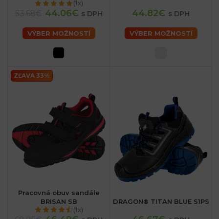
(1x)
44.06€
44.82€
53.68€
s DPH
s DPH
VÝBER MOŽNOSTÍ
VÝBER MOŽNOSTÍ
ZĽAVA 33%
Pracovná obuv sandále
BRISAN SB
DRAGON® TITAN BLUE S1PS
(1x)