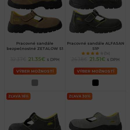
Pracovné sandále
Pracovné sandále ALFASAN
bezpečnostné ZETALOW S1
S1P
(1x)
21.35€
21.51€
32.37€
26.38€
s DPH
s DPH
VÝBER MOŽNOSTÍ
VÝBER MOŽNOSTÍ
ZĽAVA 16%
ZĽAVA 30%