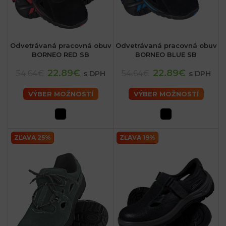
Odvetrávaná pracovná obuv
Odvetrávaná pracovná obuv
BORNEO RED SB
BORNEO BLUE SB
22.89€
22.89€
54.64€
54.64€
s DPH
s DPH
VÝBER MOŽNOSTÍ
VÝBER MOŽNOSTÍ
ZĽAVA 25%
ZĽAVA 19%