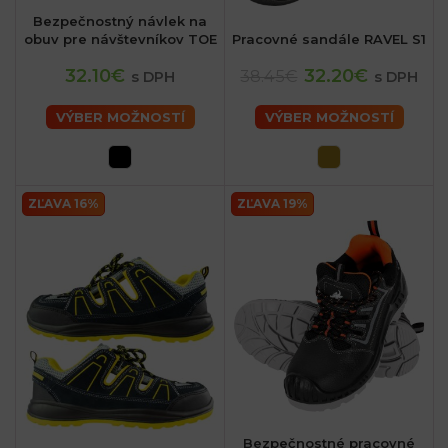
Bezpečnostný návlek na
obuv pre návštevníkov TOE
Pracovné sandále RAVEL S1
32.10€
32.20€
38.45€
s DPH
s DPH
VÝBER MOŽNOSTÍ
VÝBER MOŽNOSTÍ
ZĽAVA 16%
ZĽAVA 19%
Bezpečnostné pracovné