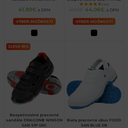
(4x)
41.89€
44.06€
51.01€
s DPH
s DPH
VÝBER MOŽNOSTÍ
VÝBER MOŽNOSTÍ
ZĽAVA 18%
Bezpečnostné pracovné
sandále DRAGON® WINSON
Biela pracovná obuv FOOD
SAN S1P SRC
SAN BLUE SB