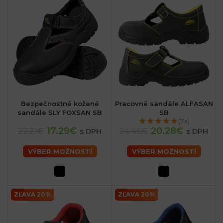
Bezpečnostné kožené
Pracovné sandále ALFASAN
sandále SLY FOXSAN SB
SB
(7x)
17.29€
20.28€
22.21€
24.46€
s DPH
s DPH
VÝBER MOŽNOSTÍ
VÝBER MOŽNOSTÍ
ZĽAVA 20%
ZĽAVA 20%