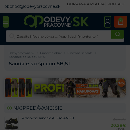
DOPRAVA A PLATBA
KONTAKT
obchod@odevypracovne.sk
0
Odevypracovne.sk
Pracovná obuv
Pracovné sandále
Sandále so špicou SB,S1
Sandále so špicou SB,S1
NAJPREDÁVANEJŠIE
Pracovné sandále ALFASAN SB
24.46
€
20.28
€
s DPH