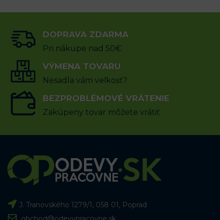
DOPRAVA ZDARMA
Pri nákupe nad 50€
VÝMENA TOVARU
Nesadla vám veľkosť?
BEZPROBLÉMOVÉ VRÁTENIE
Zakúpeny tovar môžete vrátiť
J. Tranovského 1279/1, 058 01, Poprad
obchod@odevypracovne.sk