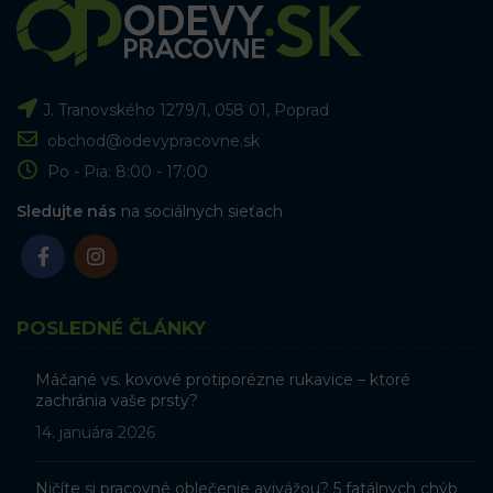
J. Tranovského 1279/1, 058 01, Poprad
obchod@odevypracovne.sk
Po - Pia: 8:00 - 17:00
Sledujte nás
na sociálnych sieťach
POSLEDNÉ ČLÁNKY
Máčané vs. kovové protiporézne rukavice – ktoré
zachránia vaše prsty?
14. januára 2026
Ničíte si pracovné oblečenie avivážou? 5 fatálnych chýb