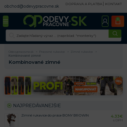
DOPRAVA A PLATBA
KONTAKT
obchod@odevypracovne.sk
0
Odevypracovne.sk
Pracovné rukavice
Zimné rukavice
Kombinované zimné
Kombinované zimné
NAJPREDÁVANEJŠIE
Zimné rukavice do práce BONY BROWIN
4.33
€
s DPH