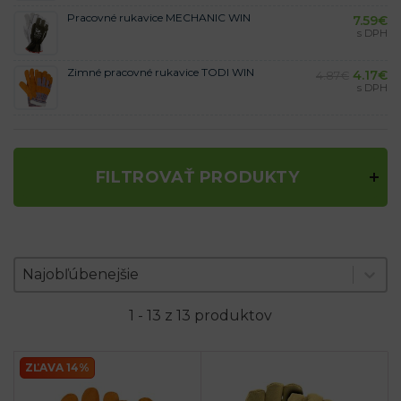
Pracovné rukavice MECHANIC WIN
7.59
€
s DPH
Zimné pracovné rukavice TODI WIN
4.17
€
4.87
€
s DPH
FILTROVAŤ PRODUKTY
Zoradenie produktov
Sort content
Sort content
Najobľúbenejšie
1 - 13 z 13 produktov
ZĽAVA 14%