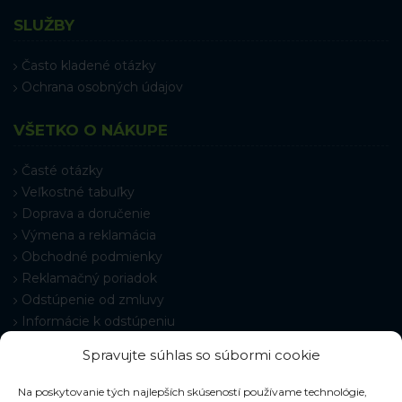
SLUŽBY
Často kladené otázky
Ochrana osobných údajov
VŠETKO O NÁKUPE
Časté otázky
Veľkostné tabuľky
Doprava a doručenie
Výmena a reklamácia
Obchodné podmienky
Reklamačný poriadok
Odstúpenie od zmluvy
Informácie k odstúpeniu
Kontakt
Spravujte súhlas so súbormi cookie
Nastavenie cookies
Na poskytovanie tých najlepších skúseností používame technológie,