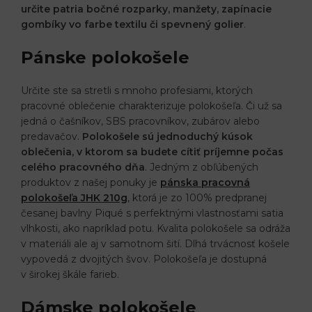
určite patria bočné rozparky, manžety, zapínacie
gombíky vo farbe textilu či spevnený golier
.
Pánske polokošele
Určite ste sa stretli s mnoho profesiami, ktorých
pracovné oblečenie charakterizuje polokošeľa. Či už sa
jedná o čašníkov, SBS pracovníkov, zubárov alebo
predavačov.
Polokošele sú jednoduchý kúsok
oblečenia, v ktorom sa budete cítiť príjemne počas
celého pracovného dňa
. Jedným z obľúbených
produktov z našej ponuky je
pánska pracovná
polokošeľa JHK 210g
, ktorá je zo 100% predpranej
česanej bavlny Piqué s perfektnými vlastnosťami satia
vlhkosti, ako napríklad potu. Kvalita polokošele sa odráža
v materiáli ale aj v samotnom šití. Dlhá trvácnosť košele
vypovedá z dvojitých švov. Polokošeľa je dostupná
v širokej škále farieb.
Dámske polokošele