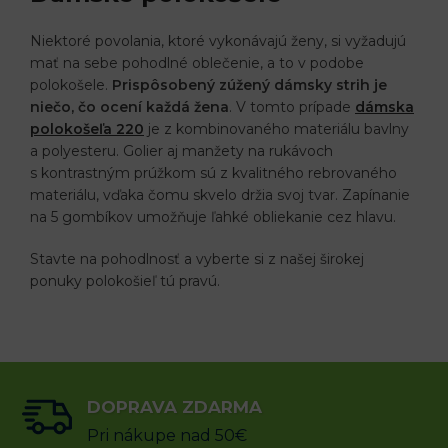
Niektoré povolania, ktoré vykonávajú ženy, si vyžadujú
mať na sebe pohodlné oblečenie, a to v podobe
polokošele.
Prispôsobený zúžený dámsky strih je
niečo, čo ocení každá žena
. V tomto prípade
dámska
polokošeľa 220
je z kombinovaného materiálu bavlny
a polyesteru. Golier aj manžety na rukávoch
s kontrastným prúžkom sú z kvalitného rebrovaného
materiálu, vďaka čomu skvelo držia svoj tvar. Zapínanie
na 5 gombíkov umožňuje ľahké obliekanie cez hlavu.
Stavte na pohodlnosť a vyberte si z našej širokej
ponuky polokošieľ tú pravú.
DOPRAVA ZDARMA
Pri nákupe nad 50€