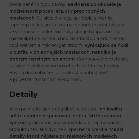
podľa daného typu bavlny.
Bavlnené polokošele je
možné nosiť počas leta, či v prechodných
mesiacoch
. Sú skvelé v regulácií tepla a menšej
tepelnej izolácií, preto sa v nej nebudete potiť tak, ako
v syntetickom oblečení. Polyester je naopak umelý
materiál, ktorý vyniká dlhou životnosťou a odolnosťou
voči oderom a mikroorganizmom.
Vynikajúco sa hodí
k outfitu v chladnejších mesiacoch, nakoľko je
dobrým tepelným izolantom
. Kombinované materiály
sú skvelé vďaka výhodám oboch týchto materiálov.
Bavlna dodá oblečeniu mäkkosť a pohodlnosť
a polyester funkčnosť a odolnosť.
Detaily
Aj pri polokošeliach treba dbať na detaily.
Ich kvalitu
určite nájdete v spracovaní strihu, šití či zapínaní
.
Spevnený ramenný šev vypovedá o dlhej trvácnosti
produktu tak, ako dvojité či spevnené prešitie.
Medzi
detaily, ktoré nájdete pri niektorých modeloch