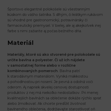
Športovo elegantné polokošele sú všestranným
kúskom do vášho šatníka. S dlhým, či krátkym rukávom
sú vhodné pre gastronomický, potravinársky či
farmaceutický priemysel. V bielej, ale aj akejkoľvek inej
farbe s nimi zažiarite aj počas bežného dňa.
Materiál
Materiály, ktoré sú ako stvorené pre polokošele sú
určite bavlna a polyester. Či už ich nájdete
v samostatnej forme alebo v rozlične
kombinovaných pomeroch
. Bavlna patrí
k starodávnym materiálom. Vyniká mäkkosťou
a pohodlnosťou pri nosení. Je pevná a odolná voči
oderom. Aj napriek skvelej cenovej dostupnosti
produktov z nej má niekoľko nedostatkov. Pri menej
kvalitnejších bavlnách sa oblečenie dokáže rýchlo sprať
alebo žmolkovať. Ak chcete predĺžiť životnosť
bavlneného oblečenia, dodržiavajte starostlivosť oň