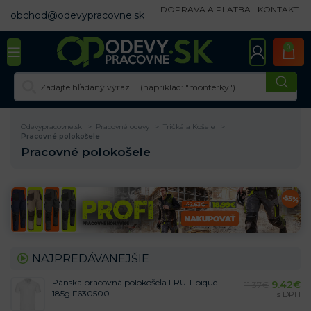
DOPRAVA A PLATBA
KONTAKT
obchod@odevypracovne.sk
0
Odevypracovne.sk
Pracovné odevy
Tričká a Košele
Pracovné polokošele
Pracovné polokošele
NAJPREDÁVANEJŠIE
Pánska pracovná polokošeľa FRUIT pique
9.42
€
11.37
€
185g F630500
s DPH