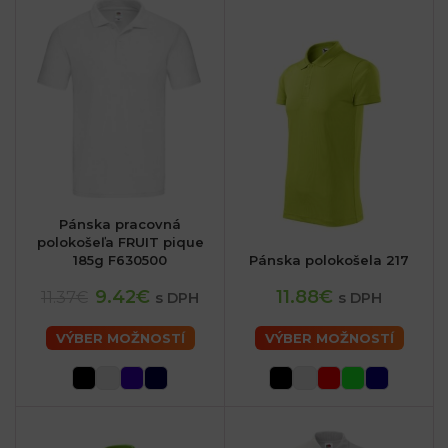
Pánska pracovná
polokošeľa FRUIT pique
185g F630500
Pánska polokošela 217
9.42€
11.88€
11.37€
s DPH
s DPH
VÝBER MOŽNOSTÍ
VÝBER MOŽNOSTÍ