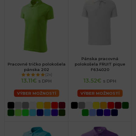
sk
Pánska pracovná
Pracovné tričko polokošela
polokošela FRUIT pique
pánska 202
F634020
(2x)
13.11€
13.52€
s DPH
s DPH
VÝBER MOŽNOSTÍ
VÝBER MOŽNOSTÍ