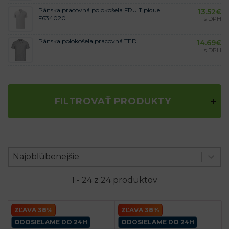
Pánska pracovná polokošela FRUIT pique
13.52
€
F634020
s DPH
Pánska polokošela pracovná TED
14.69
€
s DPH
FILTROVAŤ PRODUKTY
Zoradenie produktov
Sort content
Sort content
Najobľúbenejšie
1 - 24 z 24 produktov
ZĽAVA 38%
ZĽAVA 38%
ODOSIELAME DO 24H
ODOSIELAME DO 24H