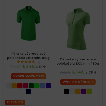
Pánska výpredajová
polokošeľa EKO min. 180g
Dámska výpredajová
(1x)
polokošeľa EKO min. 180g
6.14€
9.83€
s DPH
6.14€
9.83€
s DPH
VÝBER MOŽNOSTÍ
VÝBER MOŽNOSTÍ
ZĽAVA 17%