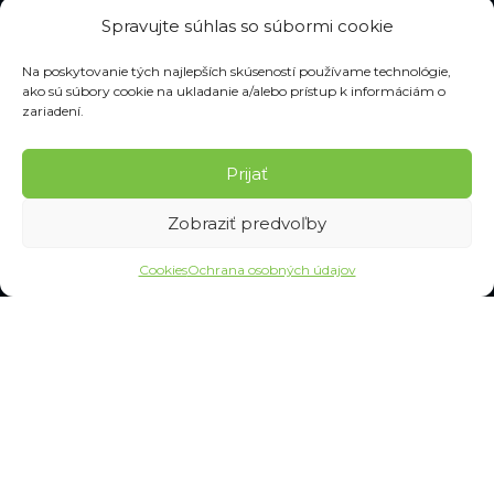
Ochrana osobných údajov
Spravujte súhlas so súbormi cookie
VŠETKO O NÁKUPE
Na poskytovanie tých najlepších skúseností používame technológie,
ako sú súbory cookie na ukladanie a/alebo prístup k informáciám o
Časté otázky
zariadení.
Veľkostné tabuľky
Doprava a doručenie
Prijať
Výmena a reklamácia
Obchodné podmienky
Zobraziť predvoľby
Reklamačný poriadok
Odstúpenie od zmluvy
Cookies
Ochrana osobných údajov
Informácie k odstúpeniu
Kontakt
Nastavenie cookies
© 2026 Pracovné odevy ZIKO s. r. o., všetky práva vyhradené.