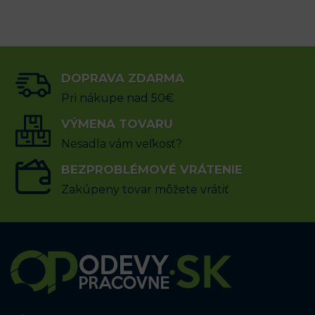
DOPRAVA ZDARMA
Pri nákupe nad 50€
VÝMENA TOVARU
Nesadla vám veľkosť?
BEZPROBLÉMOVÉ VRÁTENIE
Zakúpeny tovar môžete vrátiť