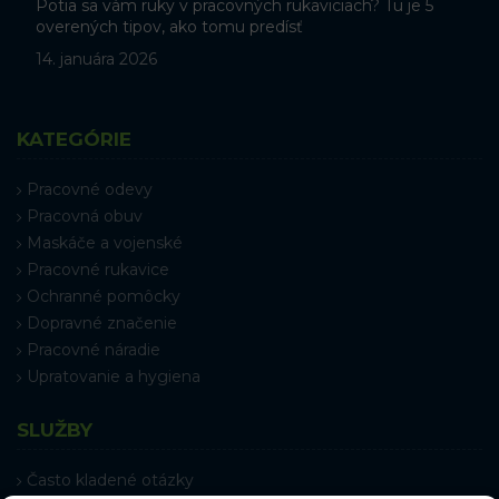
Potia sa vám ruky v pracovných rukaviciach? Tu je 5
overených tipov, ako tomu predísť
14. januára 2026
KATEGÓRIE
Pracovné odevy
Pracovná obuv
Maskáče a vojenské
Pracovné rukavice
Ochranné pomôcky
Dopravné značenie
Pracovné náradie
Upratovanie a hygiena
SLUŽBY
Často kladené otázky