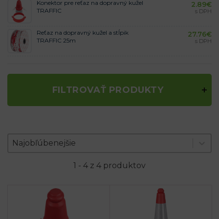
Konektor pre reťaz na dopravný kužel
2.89
€
TRAFFIC
s DPH
Reťaz na dopravný kužel a stĺpik
27.76
€
TRAFFIC 25m
s DPH
FILTROVAŤ PRODUKTY
Zoradenie produktov
Sort content
Sort content
Najobľúbenejšie
1 - 4 z 4 produktov