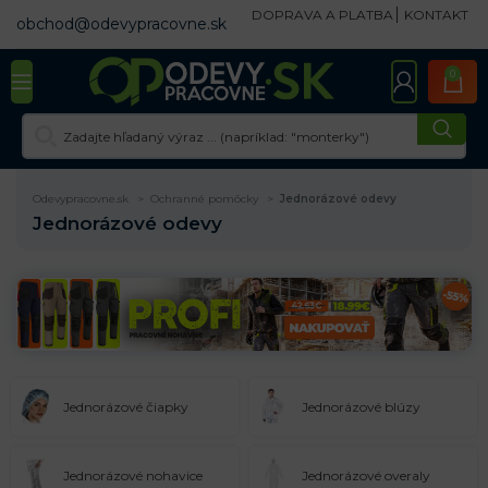
DOPRAVA A PLATBA
KONTAKT
obchod@odevypracovne.sk
0
Odevypracovne.sk
Ochranné pomôcky
Jednorázové odevy
Jednorázové odevy
Jednorázové čiapky
Jednorázové blúzy
Jednorázové nohavice
Jednorázové overaly