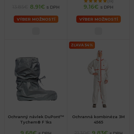
(1x)
8.91€
9.16€
13.85€
s DPH
s DPH
VÝBER MOŽNOSTÍ
VÝBER MOŽNOSTÍ
ZĽAVA 54%
Ochranný návlek DuPont™
Ochranná kombinéza 3M
Tychem® F 1ks
4565
9.68€
9.83€
21.30€
s DPH
s DPH