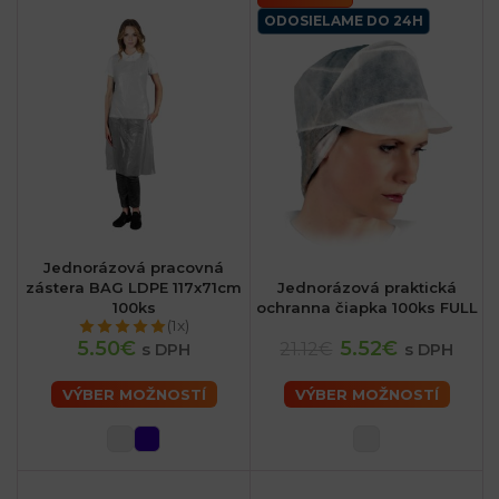
ODOSIELAME DO 24H
Jednorázová pracovná
zástera BAG LDPE 117x71cm
Jednorázová praktická
100ks
ochranna čiapka 100ks FULL
(1x)
5.50€
5.52€
21.12€
s DPH
s DPH
VÝBER MOŽNOSTÍ
VÝBER MOŽNOSTÍ