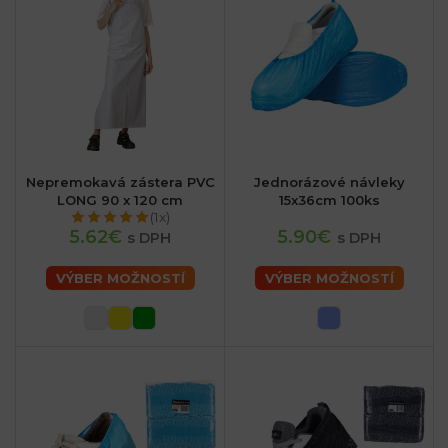
Nepremokavá zástera PVC
Jednorázové návleky
LONG 90 x 120 cm
15x36cm 100ks
(1x)
5.62€
5.90€
s DPH
s DPH
VÝBER MOŽNOSTÍ
VÝBER MOŽNOSTÍ