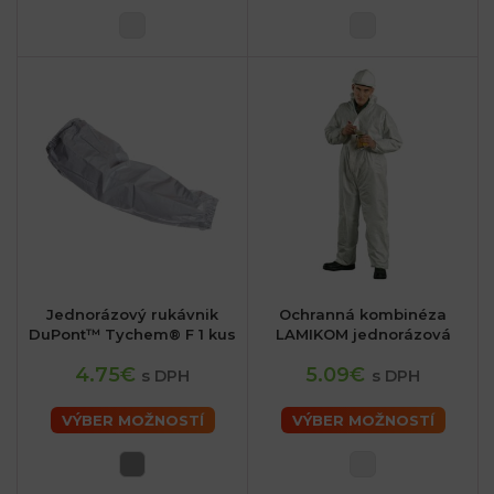
Jednorázový rukávnik
Ochranná kombinéza
DuPont™ Tychem® F 1 kus
LAMIKOM jednorázová
4.75€
5.09€
s DPH
s DPH
VÝBER MOŽNOSTÍ
VÝBER MOŽNOSTÍ