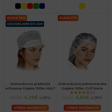
ZĽAVA 74%
ZĽAVA 17%
ODOSIELAME DO 24H
Jednorázová praktická
Jednorázová potravinárska
ochranna čiapka 100ks HALF
čiapka 100ks CLIP biela
(1x)
4.29€
4.60€
16.68€
5.55€
s DPH
s DPH
VÝBER MOŽNOSTÍ
VÝBER MOŽNOSTÍ