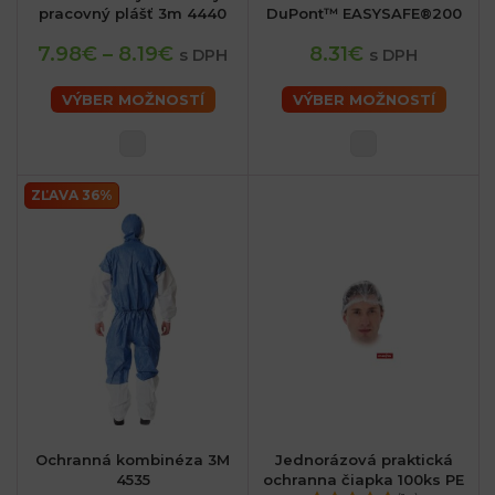
pracovný plášť 3m 4440
DuPont™ EASYSAFE®200
7.98€
–
8.19€
8.31€
s DPH
s DPH
VÝBER MOŽNOSTÍ
VÝBER MOŽNOSTÍ
ZĽAVA 36%
Ochranná kombinéza 3M
Jednorázová praktická
4535
ochranna čiapka 100ks PE