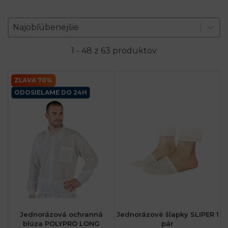
Zoradenie produktov
Sort content
Sort content
Najobľúbenejšie
1 - 48 z 63 produktov
ZĽAVA 70%
ODOSIELAME DO 24H
Jednorázová ochranná
Jednorázové šlapky SLIPER 1
blúza POLYPRO LONG
pár