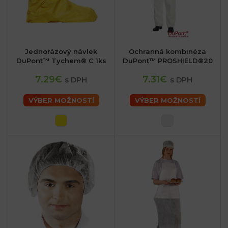
Jednorázový návlek
Ochranná kombinéza
DuPont™ Tychem® C 1ks
DuPont™ PROSHIELD®20
7.29€
7.31€
s DPH
s DPH
VÝBER MOŽNOSTÍ
VÝBER MOŽNOSTÍ