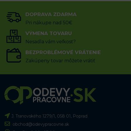
DOPRAVA ZDARMA
Pri nákupe nad 50€
VÝMENA TOVARU
Nesadla vám veľkosť?
BEZPROBLÉMOVÉ VRÁTENIE
Zakúpeny tovar môžete vrátiť
J. Tranovského 1279/1, 058 01, Poprad
obchod@odevypracovne.sk