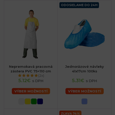
ODOSIELAME DO 24H
Nepremokavá pracovná
Jednorázové návleky
zástera PVC 75×110 cm
41x17cm 100ks
(2x)
5.12€
5.31€
s DPH
s DPH
VÝBER MOŽNOSTÍ
VÝBER MOŽNOSTÍ
ZĽAVA 74%