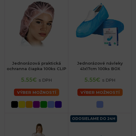
Jednorázová praktická
Jednorázové návleky
ochranna čiapka 100ks CLIP
41x17cm 100ks BOX
5.55€
5.55€
s DPH
s DPH
VÝBER MOŽNOSTÍ
VÝBER MOŽNOSTÍ
ODOSIELAME DO 24H