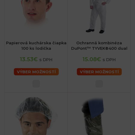
Papierová kuchárska čiapka
Ochranná kombinéza
100 ks lodička
DuPont™ TYVEK®400 dual
13.53€
15.08€
s DPH
s DPH
VÝBER MOŽNOSTÍ
VÝBER MOŽNOSTÍ