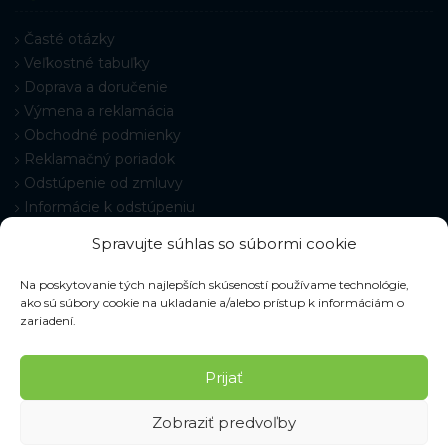
Časté otázky
Veľkostné tabuľky
Doprava a doručenie
Výmena a reklamácia
Obchodné podmienky
Reklamačný poriadok
Odstúpenie od zmluvy
Informácie k odstúpeniu
Kontakt
Spravujte súhlas so súbormi cookie
Nastavenie cookies
Na poskytovanie tých najlepších skúseností používame technológie,
ako sú súbory cookie na ukladanie a/alebo prístup k informáciám o
zariadení.
© 2026 Pracovné odevy ZIKO s. r. o., všetky práva vyhradené.
Prijať
Zobraziť predvoľby