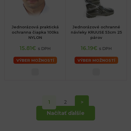
Jednorázová praktická
Jednorázové ochranné
ochranna čiapka 100ks
návleky KRUUSE 53cm 25
NYLON
párov
15.81€
16.19€
s DPH
s DPH
VÝBER MOŽNOSTÍ
VÝBER MOŽNOSTÍ
1
2
>
Načítať ďalšie