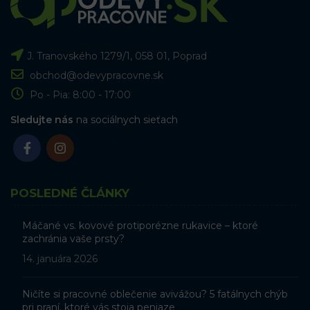
J. Tranovského 1279/1, 058 01, Poprad
obchod@odevypracovne.sk
Po - Pia: 8:00 - 17:00
Sledujte nás
na sociálnych sieťach
POSLEDNÉ ČLÁNKY
Máčané vs. kovové protiporézne rukavice – ktoré
zachránia vaše prsty?
14. januára 2026
Ničíte si pracovné oblečenie avivážou? 5 fatálnych chýb
pri praní, ktoré vás stoja peniaze