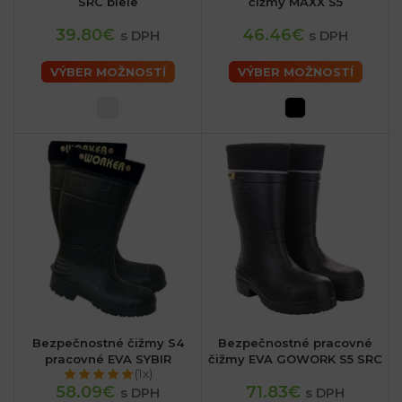
SRC biele
čižmy MAXX S5
39.80€
46.46€
s DPH
s DPH
VÝBER MOŽNOSTÍ
VÝBER MOŽNOSTÍ
Bezpečnostné čižmy S4
Bezpečnostné pracovné
pracovné EVA SYBIR
čižmy EVA GOWORK S5 SRC
(1x)
58.09€
71.83€
s DPH
s DPH