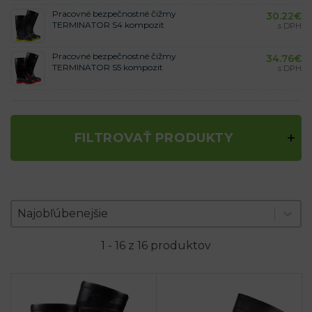
Pracovné bezpečnostné čižmy
30.22
€
TERMINATOR S4 kompozit
s DPH
Pracovné bezpečnostné čižmy
34.76
€
TERMINATOR S5 kompozit
s DPH
FILTROVAŤ PRODUKTY
Zoradenie produktov
Sort content
Sort content
Najobľúbenejšie
1 - 16 z 16 produktov