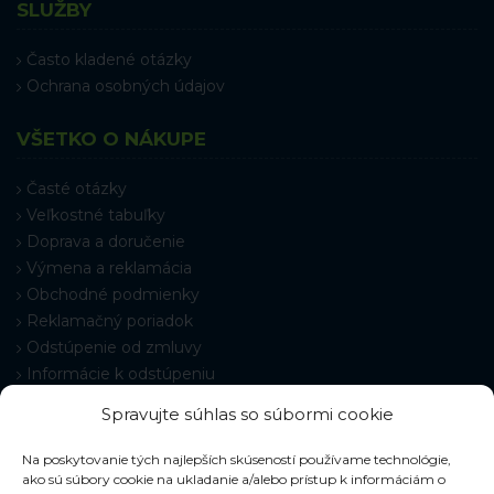
SLUŽBY
Často kladené otázky
Ochrana osobných údajov
VŠETKO O NÁKUPE
Časté otázky
Veľkostné tabuľky
Doprava a doručenie
Výmena a reklamácia
Obchodné podmienky
Reklamačný poriadok
Odstúpenie od zmluvy
Informácie k odstúpeniu
Kontakt
Spravujte súhlas so súbormi cookie
Nastavenie cookies
Na poskytovanie tých najlepších skúseností používame technológie,
ako sú súbory cookie na ukladanie a/alebo prístup k informáciám o