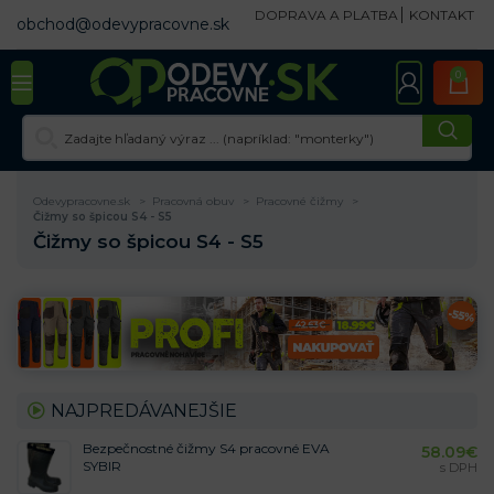
DOPRAVA A PLATBA
KONTAKT
obchod@odevypracovne.sk
0
Odevypracovne.sk
Pracovná obuv
Pracovné čižmy
Čižmy so špicou S4 - S5
Čižmy so špicou S4 - S5
NAJPREDÁVANEJŠIE
Bezpečnostné čižmy S4 pracovné EVA
58.09
€
SYBIR
s DPH