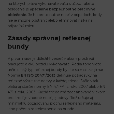
na ktorých práve vykonávate vašu službu. Takéto
oblečenie je
špeciálne bezpečnostné pracovné
oblečenie
. Je ho preto nutné nosiť v prípadoch, kedy
nie je možné odstrániť alebo eliminovať riziká na
prijateľnú mieru.
Zásady správnej reflexnej
bundy
V prvom rade je dôležité vedieť v akom prostredí
pracujete a akú pozíciu vykonávate. Podľa toho viete
určiť, o aký typ reflexnej bundy by ste sa mali zaujímať.
Norma
EN ISO 20471/2013
definuje požiadavky na
reflexné výstražné odevy v každej triede. Stále však
platia aj staršie normy EN 471+A1 z roku 2007 alebo EN
471 z roku 2003. Každá trieda má zadefinované v akom
prostredí je vhodné nosiť jej odevy. Tiež určuje aj
minimálnu požadovanú plochu reflexného materiálu,
jeho počet a rozmiestnenie na bunde.