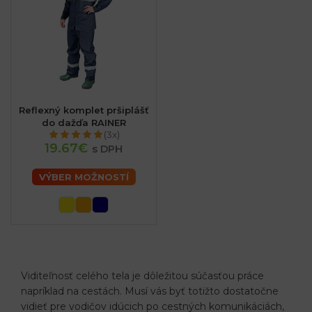
Reflexný komplet pršiplášť
do dažďa RAINER
(3x)
19.67€
s DPH
VÝBER MOŽNOSTÍ
sk
Viditeľnosť celého tela je dôležitou súčasťou práce
napríklad na cestách. Musí vás byť totižto dostatočne
vidieť pre vodičov idúcich po cestných komunikáciách,