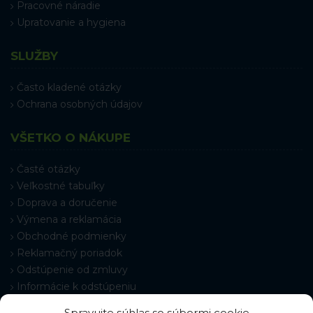
Pracovné náradie
Upratovanie a hygiena
SLUŽBY
Často kladené otázky
Ochrana osobných údajov
VŠETKO O NÁKUPE
Časté otázky
Veľkostné tabuľky
Doprava a doručenie
Výmena a reklamácia
Obchodné podmienky
Reklamačný poriadok
Odstúpenie od zmluvy
Informácie k odstúpeniu
Kontakt
Spravujte súhlas so súbormi cookie