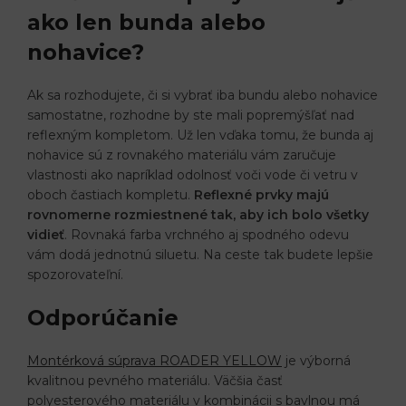
ako len bunda alebo
nohavice?
Ak sa rozhodujete, či si vybrať iba bundu alebo nohavice
samostatne, rozhodne by ste mali popremýšľať nad
reflexným kompletom. Už len vďaka tomu, že bunda aj
nohavice sú z rovnakého materiálu vám zaručuje
vlastnosti ako napríklad odolnosť voči vode či vetru v
oboch častiach kompletu.
Reflexné prvky majú
rovnomerne rozmiestnené tak, aby ich bolo všetky
vidieť
. Rovnaká farba vrchného aj spodného odevu
vám dodá jednotnú siluetu. Na ceste tak budete lepšie
spozorovateľní.
Odporúčanie
Montérková súprava ROADER YELLOW
je výborná
kvalitnou pevného materiálu. Väčšia časť
polyesterového materiálu v kombinácii s bavlnou má