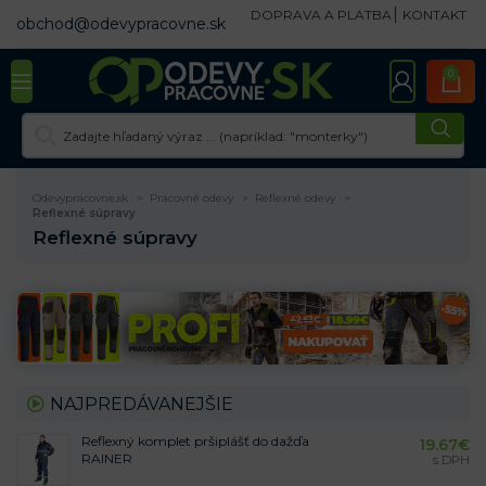
DOPRAVA A PLATBA
KONTAKT
obchod@odevypracovne.sk
0
Odevypracovne.sk
Pracovné odevy
Reflexné odevy
Reflexné súpravy
Reflexné súpravy
NAJPREDÁVANEJŠIE
Reflexný komplet pršiplášť do dažďa
19.67
€
RAINER
s DPH