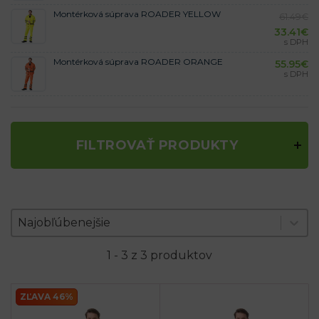
Montérková súprava ROADER YELLOW
61.49
€
33.41
€
s DPH
Montérková súprava ROADER ORANGE
55.95
€
s DPH
FILTROVAŤ PRODUKTY
Zoradenie produktov
Sort content
Sort content
Najobľúbenejšie
1 - 3 z 3 produktov
ZĽAVA 46%