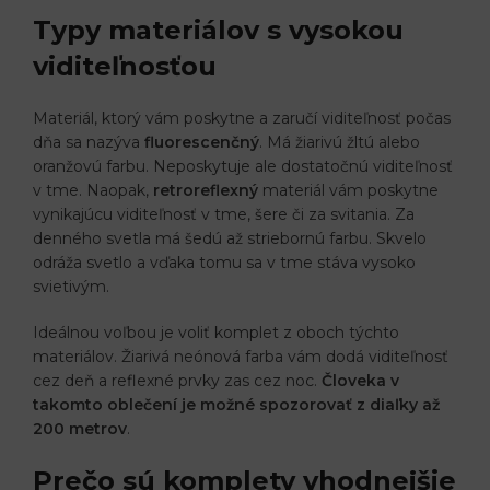
Typy materiálov s vysokou
viditeľnosťou
Materiál, ktorý vám poskytne a zaručí viditeľnosť počas
dňa sa nazýva
fluorescenčný
. Má žiarivú žltú alebo
oranžovú farbu. Neposkytuje ale dostatočnú viditeľnosť
v tme. Naopak,
retroreflexný
materiál vám poskytne
vynikajúcu viditeľnosť v tme, šere či za svitania. Za
denného svetla má šedú až striebornú farbu. Skvelo
odráža svetlo a vďaka tomu sa v tme stáva vysoko
svietivým.
Ideálnou voľbou je voliť komplet z oboch týchto
materiálov. Žiarivá neónová farba vám dodá viditeľnosť
cez deň a reflexné prvky zas cez noc.
Človeka v
takomto oblečení je možné spozorovať z diaľky až
200 metrov
.
Prečo sú komplety vhodnejšie