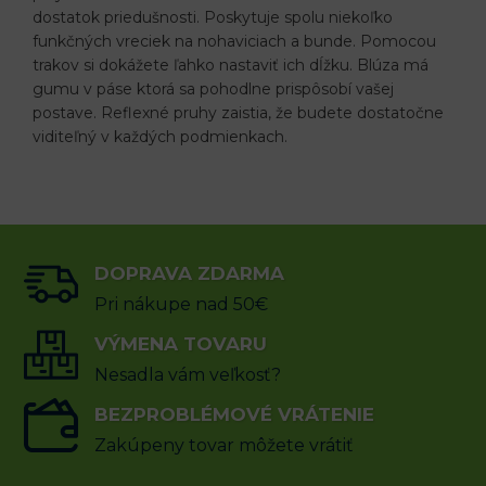
dostatok priedušnosti. Poskytuje spolu niekoľko
funkčných vreciek na nohaviciach a bunde. Pomocou
trakov si dokážete ľahko nastaviť ich dĺžku. Blúza má
gumu v páse ktorá sa pohodlne prispôsobí vašej
postave. Reflexné pruhy zaistia, že budete dostatočne
viditeľný v každých podmienkach.
DOPRAVA ZDARMA
Pri nákupe nad 50€
VÝMENA TOVARU
Nesadla vám veľkosť?
BEZPROBLÉMOVÉ VRÁTENIE
Zakúpeny tovar môžete vrátiť