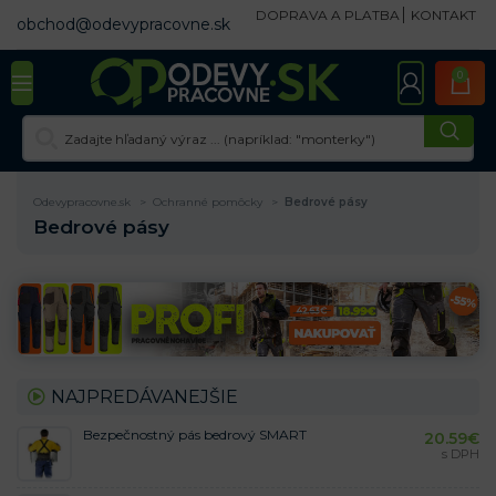
DOPRAVA A PLATBA
KONTAKT
obchod@odevypracovne.sk
0
Odevypracovne.sk
Ochranné pomôcky
Bedrové pásy
Bedrové pásy
NAJPREDÁVANEJŠIE
Bezpečnostný pás bedrový SMART
20.59
€
s DPH