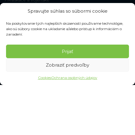
Maskáče a vojenské
Pracovné rukavice
Spravujte súhlas so súbormi cookie
Ochranné pomôcky
Dopravné značenie
Na poskytovanie tých najlepších skúseností používame technológie,
Pracovné náradie
ako sú súbory cookie na ukladanie a/alebo prístup k informáciám o
zariadení.
Upratovanie a hygiena
SLUŽBY
Prijať
Často kladené otázky
Zobraziť predvoľby
Ochrana osobných údajov
Cookies
Ochrana osobných údajov
VŠETKO O NÁKUPE
Časté otázky
Veľkostné tabuľky
Doprava a doručenie
Výmena a reklamácia
Obchodné podmienky