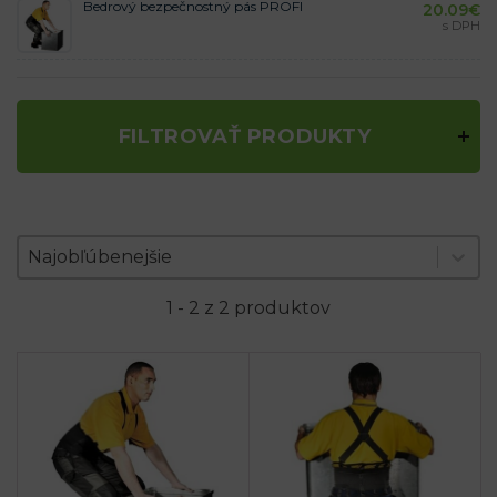
Bedrový bezpečnostný pás PROFI
20.09
€
s DPH
FILTROVAŤ PRODUKTY
Zoradenie produktov
Sort content
Sort content
Najobľúbenejšie
1 - 2 z 2 produktov