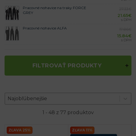
Pracovné nohavice na traky FORCE
27.33
€
GREY
21.65
€
s DPH
Pracovné nohavice ALFA
17.86
€
15.84
€
s DPH
FILTROVAŤ PRODUKTY
Zoradenie produktov
Sort content
Sort content
Najobľúbenejšie
1 - 48 z 77 produktov
ZĽAVA 25%
ZĽAVA 11%