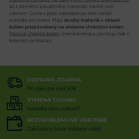
sú z pevného a kvalitného materiálu odolné voči
oderom. Guma v páse zabezpečuje ešte väčšie
pohodlie pri nosení. Majú
dvojitý materiál v oblasti
kolien prispôsobený na vloženie chráničov kolien
.
Penové chrániče kolien
chránia kolená a zjemňujú tlak v
kolenách pri kľačaní.
DOPRAVA ZDARMA
Pri nákupe nad 50€
VÝMENA TOVARU
Nesadla vám veľkosť?
BEZPROBLÉMOVÉ VRÁTENIE
Zakúpeny tovar môžete vrátiť