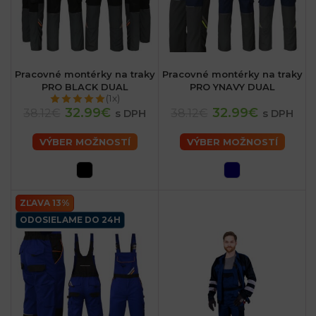
Pracovné montérky na traky
Pracovné montérky na traky
PRO BLACK DUAL
PRO YNAVY DUAL
(1x)
32.99€
32.99€
38.12€
38.12€
s DPH
s DPH
VÝBER MOŽNOSTÍ
VÝBER MOŽNOSTÍ
ZĽAVA 13%
ODOSIELAME DO 24H