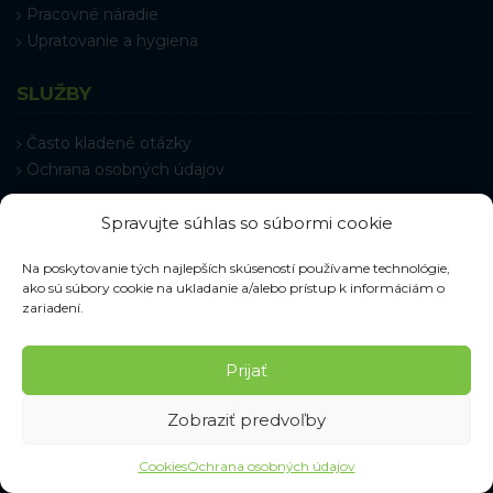
Pracovné náradie
Upratovanie a hygiena
SLUŽBY
Často kladené otázky
Ochrana osobných údajov
VŠETKO O NÁKUPE
Spravujte súhlas so súbormi cookie
Na poskytovanie tých najlepších skúseností používame technológie,
Časté otázky
ako sú súbory cookie na ukladanie a/alebo prístup k informáciám o
Veľkostné tabuľky
zariadení.
Doprava a doručenie
Výmena a reklamácia
Prijať
Obchodné podmienky
Reklamačný poriadok
Zobraziť predvoľby
Odstúpenie od zmluvy
Informácie k odstúpeniu
Cookies
Ochrana osobných údajov
Kontakt