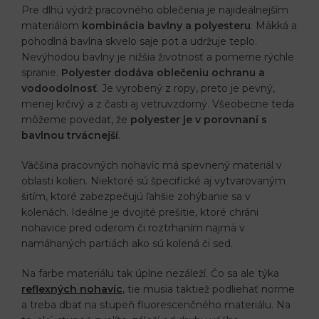
Pre dlhú výdrž pracovného oblečenia je najideálnejším
materiálom
kombinácia bavlny a polyesteru
. Mäkká a
pohodlná bavlna skvelo saje pot a udržuje teplo.
Nevýhodou bavlny je nižšia životnosť a pomerne rýchle
spranie.
Polyester dodáva oblečeniu ochranu a
vodoodolnosť
. Je vyrobený z ropy, preto je pevný,
menej krčivý a z časti aj vetruvzdorný. Všeobecne teda
môžeme povedať, že
polyester je v porovnaní s
bavlnou trvácnejší
.
Väčšina pracovných nohavíc má spevnený materiál v
oblasti kolien. Niektoré sú špecifické aj vytvarovaným
šitím, ktoré zabezpečujú ľahšie zohýbanie sa v
kolenách. Ideálne je dvojité prešitie, ktoré chráni
nohavice pred oderom či roztrhaním najmä v
namáhaných partiách ako sú kolená či sed.
Na farbe materiálu tak úplne nezáleží. Čo sa ale týka
reflexných nohavíc
, tie musia taktiež podliehať norme
a treba dbať na stupeň fluorescenčného materiálu. Na