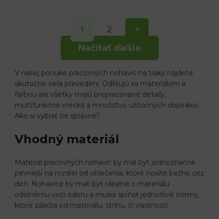
1
2
>
Načítať ďalšie
V našej ponuke pracovných nohavíc na traky nájdete
skutočne veľa prevedení. Odlišujú sa materiálom a
farbou ale všetky majú prepracované detaily,
multifunkčné vrecká a množstvo užitočných doplnkov.
Ako si vybrať tie správne?
Vhodný materiál
Materiál pracovných nohavíc by mal byť jednoznačne
pevnejší na rozdiel od oblečenia, ktoré nosíte bežne cez
deň. Nohavice by mali byť ideálne z materiálu
odolnému voči oderu a musia spĺňať jednotlivé normy,
ktoré záležia od materiálu, strihu, či vlastností.