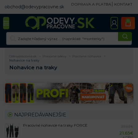
DOPRAVA A PLATBA
KONTAKT
obchod@odevypracovne.sk
0
Odevypracovne.sk
Pracovné odevy
Pracovné nohavice
Nohavice na traky
Nohavice na traky
NAJPREDÁVANEJŠIE
Pracovné nohavice na traky FORCE
27.33
€
21.65
€
s DPH