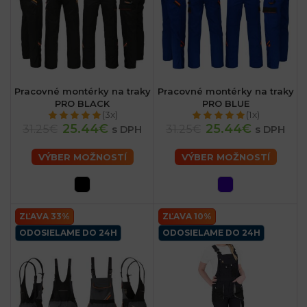
Pracovné montérky na traky
Pracovné montérky na traky
PRO BLACK
PRO BLUE
(3x)
(1x)
25.44€
25.44€
31.25€
31.25€
s DPH
s DPH
VÝBER MOŽNOSTÍ
VÝBER MOŽNOSTÍ
ZĽAVA 33%
ZĽAVA 10%
ODOSIELAME DO 24H
ODOSIELAME DO 24H