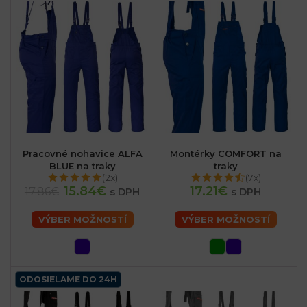
Pracovné nohavice ALFA
Montérky COMFORT na
BLUE na traky
traky
(2x)
(7x)
15.84€
17.21€
17.86€
s DPH
s DPH
VÝBER MOŽNOSTÍ
VÝBER MOŽNOSTÍ
ODOSIELAME DO 24H