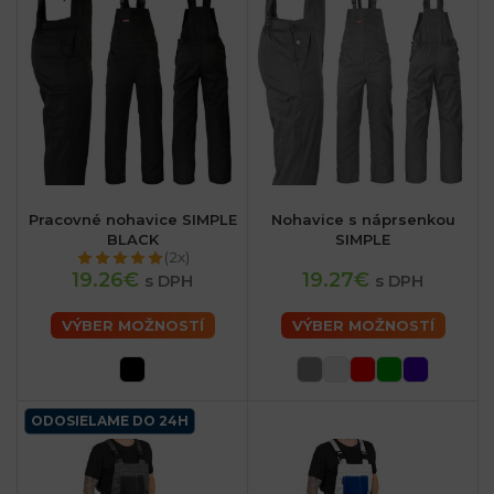
sk
Pracovné nohavice SIMPLE
Nohavice s náprsenkou
BLACK
SIMPLE
(2x)
19.26€
19.27€
s DPH
s DPH
VÝBER MOŽNOSTÍ
VÝBER MOŽNOSTÍ
ODOSIELAME DO 24H