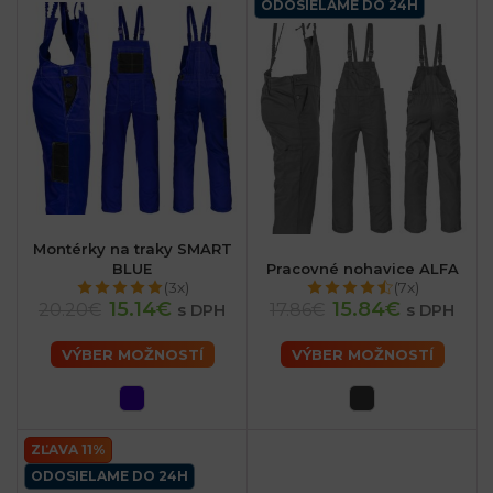
ODOSIELAME DO 24H
Montérky na traky SMART
BLUE
Pracovné nohavice ALFA
(3x)
(7x)
15.14€
15.84€
20.20€
17.86€
s DPH
s DPH
VÝBER MOŽNOSTÍ
VÝBER MOŽNOSTÍ
ZĽAVA 11%
ODOSIELAME DO 24H