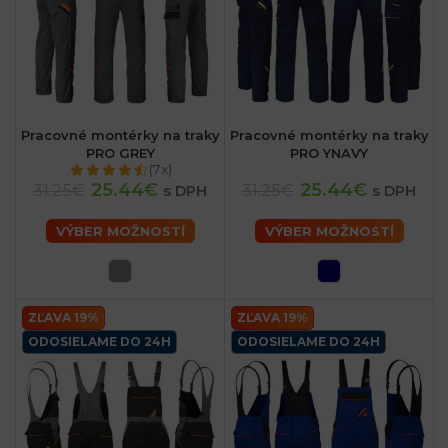
Pracovné montérky na traky
Pracovné montérky na traky
PRO GREY
PRO YNAVY
(7x)
25.44€
25.44€
31.25€
31.25€
s DPH
s DPH
VÝBER MOŽNOSTÍ
VÝBER MOŽNOSTÍ
ZĽAVA 19%
ZĽAVA 19%
ODOSIELAME DO 24H
ODOSIELAME DO 24H