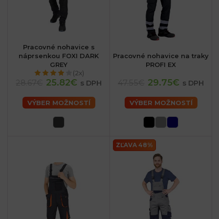
Pracovné nohavice s
náprsenkou FOXI DARK
Pracovné nohavice na traky
GREY
PROFI EX
(2x)
25.82€
29.75€
28.67€
47.55€
s DPH
s DPH
VÝBER MOŽNOSTÍ
VÝBER MOŽNOSTÍ
ZĽAVA 48%