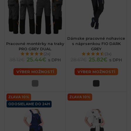
Dámske pracovné nohavice
Pracovné montérky na traky
s náprsenkou FIO DARK
PRO GREY DUAL
GREY
(2x)
(3x)
25.44€
25.82€
38.12€
28.67€
s DPH
s DPH
VÝBER MOŽNOSTÍ
VÝBER MOŽNOSTÍ
ZĽAVA 10%
ZĽAVA 10%
ODOSIELAME DO 24H