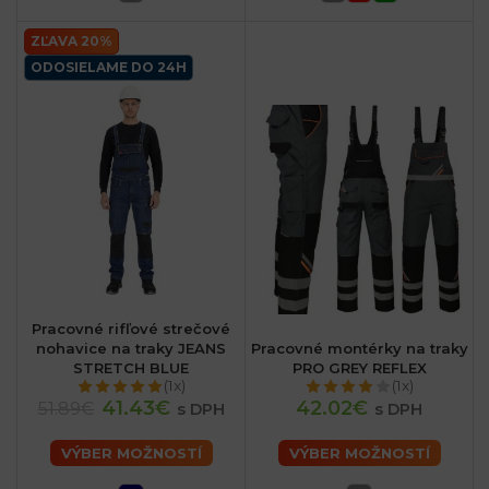
ZĽAVA 20%
ODOSIELAME DO 24H
Pracovné rifľové strečové
nohavice na traky JEANS
Pracovné montérky na traky
STRETCH BLUE
PRO GREY REFLEX
(1x)
(1x)
41.43€
42.02€
51.89€
s DPH
s DPH
VÝBER MOŽNOSTÍ
VÝBER MOŽNOSTÍ