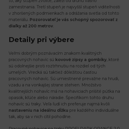
to, aký stupeň zvolíte, záleží od druhu vášho
zamestnania. Tretí stupeň je najvyšší stupeň viditeľnosti
v zhoršených podmienkach a odrážania svetla od tohto
materiálu.
Pozorovateľ je vás schopný spozorovať z
diaľky až 200 metrov
.
Detaily pri výbere
Veľmi dobrým poznávacím znakom kvalitných
pracovných nohavíc sú
kovové zipsy a gombíky
, ktoré
sú odolnejšie proti roztrhnutiu na rozdiel od tých
umelých. Vrecká sú taktiež dôležitou časťou
pracovných nohavíc. Sú umiestnené prevažne na hrudi,
vzadu a na vonkajšej strane stehien. Množstvo
kvalitnejších nohavíc má na nohaviciach prišité pútka na
opasok, kľúče alebo náradie. Špecifikom tohto druhu
nohavíc sú traky. Veľa ľudí ich preferuje najmä kvôli
nastaveniu na ideálnu dĺžku
pre každého individuálne
tak, aby sa v nich cítil pohodlne.
Pracovné nohavice na traky PROFI DARK ORANGE 2.0