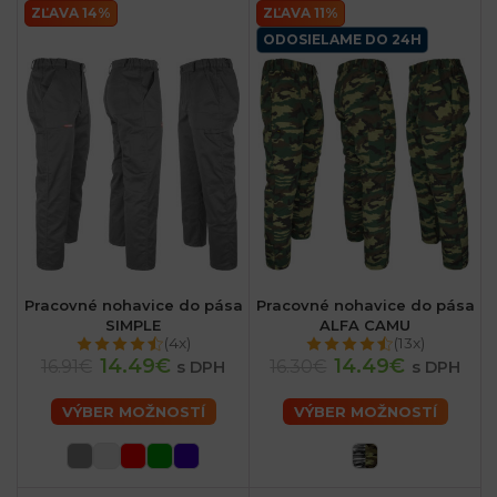
ZĽAVA 14%
ZĽAVA 11%
ODOSIELAME DO 24H
Pracovné nohavice do pása
Pracovné nohavice do pása
SIMPLE
ALFA CAMU
(4x)
(13x)
14.49€
14.49€
16.91€
16.30€
s DPH
s DPH
VÝBER MOŽNOSTÍ
VÝBER MOŽNOSTÍ