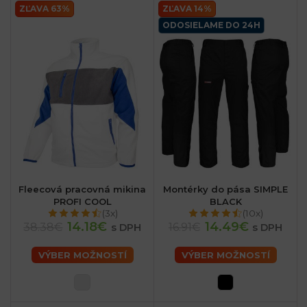
ZĽAVA 63%
ZĽAVA 14%
ODOSIELAME DO 24H
Fleecová pracovná mikina
Montérky do pása SIMPLE
PROFI COOL
BLACK
(3x)
(10x)
14.18€
14.49€
38.38€
16.91€
s DPH
s DPH
VÝBER MOŽNOSTÍ
VÝBER MOŽNOSTÍ