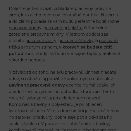
Dôležité je tiež zvážiť, či hľadáte pracovný odev na
zimu, leto alebo rovno na celoročné použitie. Na zimu
a do zlého počasia sa vám budú perfektne hodiť rôzne
pracovné bundy
,
pracovné pršiplášte
či špeciálne
zateplené pracovné mikiny
. V letnom období zas
oceníte
pracovné vesty
,
pracovné šiltovky
či
pracovné
tričká
s rôznym strihom,
v ktorých sa budete cítiť
pohodlne
aj vtedy, ak budú vonkajšie teploty atakovať
rekordné hodnoty.
V závislosti od toho, na akú pracovnú činnosť hľadáte
odev, si ustrážte aj použitie konkrétnych materiálov.
Bavlnené pracovné odevy
oceníte najmä vďaka ich
priedušnosti a vysokému pohodliu, ktoré vám tento
materiál zabezpečí aj pri celodennom nosení.
Kombinácia bavlny a polyesteru je pri oblečení
kvalitným sluhom. V tejto kombinácii je materiá pevný,
no zároveň priedušný, dobre saje pot a odvádza ho
spolu s teplom. V porovnaní s oblečením z bavlny,
kombinovaný materiál pri častom či dlhodobom praní