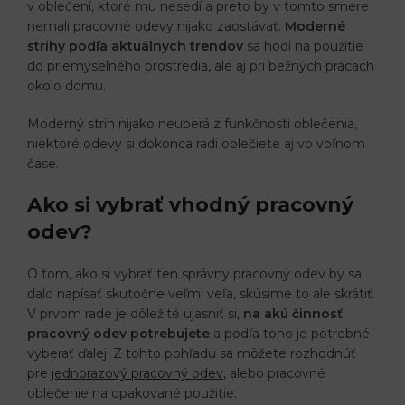
v oblečení, ktoré mu nesedí a preto by v tomto smere
nemali pracovné odevy nijako zaostávať.
Moderné
strihy podľa aktuálnych trendov
sa hodí na použitie
do priemyselného prostredia, ale aj pri bežných prácach
okolo domu.
Moderný strih nijako neuberá z funkčnosti oblečenia,
niektoré odevy si dokonca radi oblečiete aj vo voľnom
čase.
Ako si vybrať vhodný pracovný
odev?
O tom, ako si vybrať ten správny pracovný odev by sa
dalo napísať skutočne veľmi veľa, skúsime to ale skrátiť.
V prvom rade je dôležité ujasniť si,
na akú činnosť
pracovný odev potrebujete
a podľa toho je potrebné
vyberať ďalej. Z tohto pohľadu sa môžete rozhodnúť
pre
jednorazový pracovný odev
, alebo pracovné
oblečenie na opakované použitie.