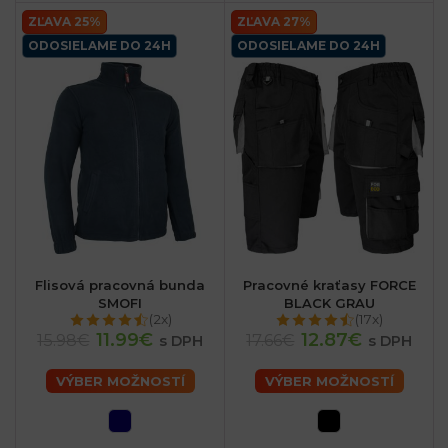
ZĽAVA 25%
ZĽAVA 27%
ODOSIELAME DO 24H
ODOSIELAME DO 24H
Flisová pracovná bunda
Pracovné kraťasy FORCE
SMOFI
BLACK GRAU
(2x)
(17x)
11.99€
12.87€
15.98€
17.66€
s DPH
s DPH
VÝBER MOŽNOSTÍ
VÝBER MOŽNOSTÍ