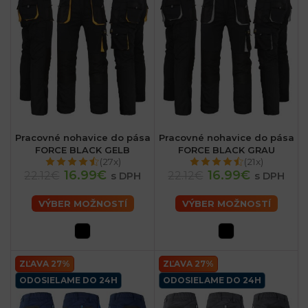
Pracovné nohavice do pása
Pracovné nohavice do pása
FORCE BLACK GELB
FORCE BLACK GRAU
(27x)
(21x)
16.99€
16.99€
22.12€
22.12€
s DPH
s DPH
VÝBER MOŽNOSTÍ
VÝBER MOŽNOSTÍ
ZĽAVA 27%
ZĽAVA 27%
ODOSIELAME DO 24H
ODOSIELAME DO 24H