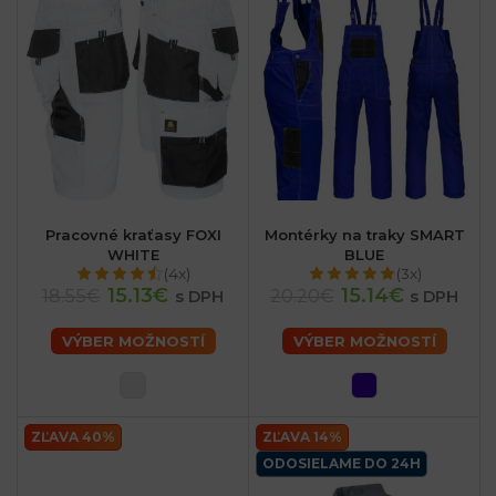
Pracovné kraťasy FOXI
Montérky na traky SMART
WHITE
BLUE
(4x)
(3x)
15.13€
15.14€
18.55€
20.20€
s DPH
s DPH
VÝBER MOŽNOSTÍ
VÝBER MOŽNOSTÍ
ZĽAVA 40%
ZĽAVA 14%
ODOSIELAME DO 24H