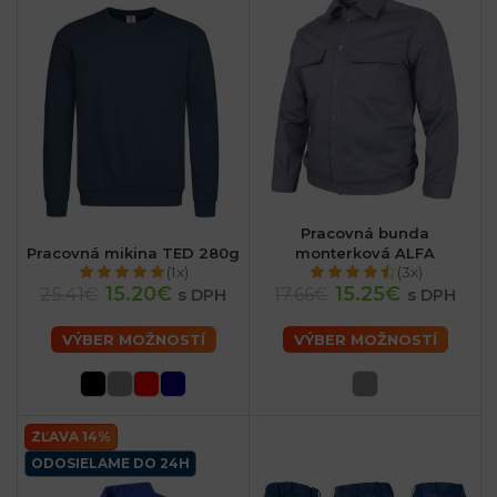
Pracovná bunda
Pracovná mikina TED 280g
monterková ALFA
(1x)
(3x)
15.20€
15.25€
25.41€
17.66€
s DPH
s DPH
VÝBER MOŽNOSTÍ
VÝBER MOŽNOSTÍ
ZĽAVA 14%
ODOSIELAME DO 24H