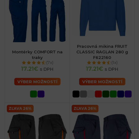
Pracovná mikina FRUIT
Montérky COMFORT na
CLASSIC RAGLAN 280 g
traky
F622160
(7x)
(1x)
17.21€
17.21€
s DPH
s DPH
VÝBER MOŽNOSTÍ
VÝBER MOŽNOSTÍ
ZĽAVA 26%
ZĽAVA 26%