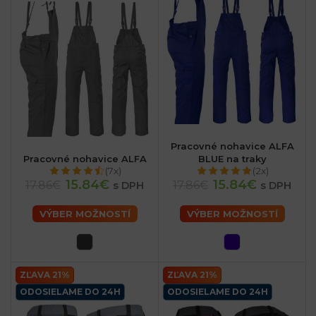
Pracovné nohavice ALFA
Pracovné nohavice ALFA
BLUE na traky
(7x)
(2x)
15.84€
15.84€
17.86€
17.86€
s DPH
s DPH
VÝBER MOŽNOSTÍ
VÝBER MOŽNOSTÍ
ZĽAVA 21%
ZĽAVA 21%
ODOSIELAME DO 24H
ODOSIELAME DO 24H