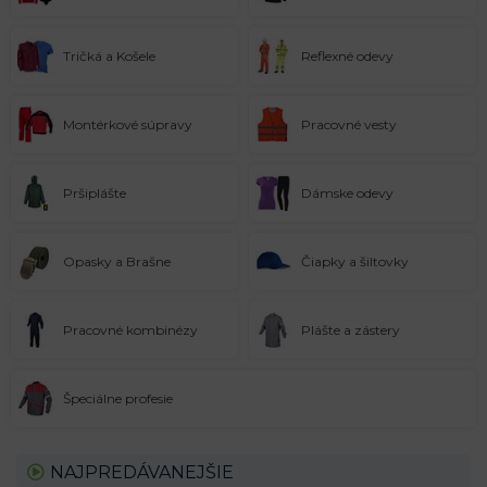
Tričká a Košele
Reflexné odevy
Montérkové súpravy
Pracovné vesty
Pršiplášte
Dámske odevy
Opasky a Brašne
Čiapky a šiltovky
Pracovné kombinézy
Plášte a zástery
Špeciálne profesie
NAJPREDÁVANEJŠIE