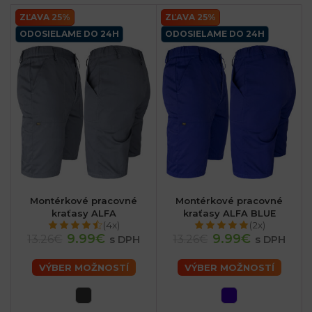
ZĽAVA 25%
ZĽAVA 25%
ODOSIELAME DO 24H
ODOSIELAME DO 24H
sk
Montérkové pracovné
Montérkové pracovné
kraťasy ALFA
kraťasy ALFA BLUE
(4x)
(2x)
9.99€
9.99€
13.26€
13.26€
s DPH
s DPH
VÝBER MOŽNOSTÍ
VÝBER MOŽNOSTÍ