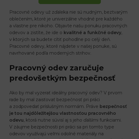
Pracovné odevy už zďaleka nie sú nudným, beztvarým
oblečením, ktoré je univerzálne vhodné pre každého
a vlastne pre nikoho. Objavte našu ponuku pracovných
odevov a zistíte, že ide o
kvalitné a funkčné odevy
,
v ktorých sa budete cítiť pohodlne po celý deň.
Pracovné odevy, ktoré nájdete v našej ponuke, sú
navrhované podľa moderných strihov.
Pracovný odev zaručuje
predovšetkým bezpečnosť
Ako by mal vyzerať ideálny pracovný odev? V prvom
rade by mal zaisťovať bezpečnosť pri práci
a zodpovedať príslušným normám. Práve
bezpečnosť
je tou najdôležitejšou vlastnosťou pracovného
odevu
, ktorá nutne súvisí aj s jeho ďalšími funkciami.
V záujme bezpečnosti pri práci sa pri tomto type
odevov využívajú veľmi odolné materiály na