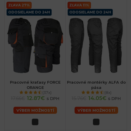
ZĽAVA 27%
ZĽAVA 11%
ODOSIELAME DO 24H
ODOSIELAME DO 24H
Pracovné kraťasy FORCE
Pracovné montérky ALFA do
ORANGE
pása
(37x)
(8x)
12.87€
14.05€
17.66€
15.76€
s DPH
s DPH
VÝBER MOŽNOSTÍ
VÝBER MOŽNOSTÍ