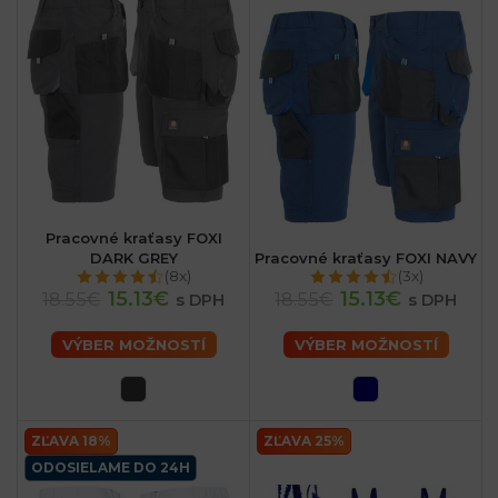
Pracovné kraťasy FOXI
DARK GREY
Pracovné kraťasy FOXI NAVY
(8x)
(3x)
15.13€
15.13€
18.55€
18.55€
s DPH
s DPH
VÝBER MOŽNOSTÍ
VÝBER MOŽNOSTÍ
ZĽAVA 18%
ZĽAVA 25%
ODOSIELAME DO 24H