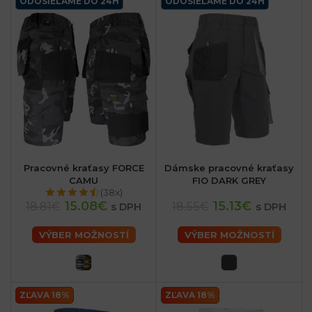
ODOSIELAME DO 24H
ODOSIELAME DO 24H
Pracovné kraťasy FORCE
Dámske pracovné kraťasy
CAMU
FIO DARK GREY
(38x)
15.08€
15.13€
18.81€
18.55€
s DPH
s DPH
VÝBER MOŽNOSTÍ
VÝBER MOŽNOSTÍ
ZĽAVA 18%
ZĽAVA 18%