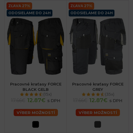
ZĽAVA 27%
ZĽAVA 27%
ODOSIELAME DO 24H
ODOSIELAME DO 24H
Pracovné kraťasy FORCE
Pracovné kraťasy FORCE
BLACK GELB
GREY
(15x)
(35x)
12.87€
12.87€
17.66€
17.66€
s DPH
s DPH
VÝBER MOŽNOSTÍ
VÝBER MOŽNOSTÍ