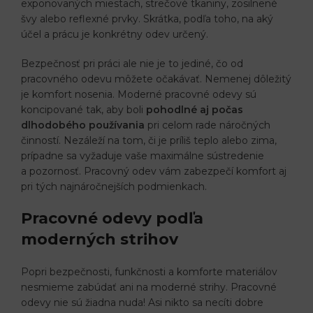
exponovaných miestach, strečové tkaniny, zosilnené
švy alebo reflexné prvky. Skrátka, podľa toho, na aký
účel a prácu je konkrétny odev určený.
Bezpečnosť pri práci ale nie je to jediné, čo od
pracovného odevu môžete očakávať. Nemenej dôležitý
je komfort nosenia. Moderné pracovné odevy sú
koncipované tak, aby boli
pohodlné aj počas
dlhodobého používania
pri celom rade náročných
činností. Nezáleží na tom, či je príliš teplo alebo zima,
prípadne sa vyžaduje vaše maximálne sústredenie
a pozornosť. Pracovný odev vám zabezpečí komfort aj
pri tých najnáročnejších podmienkach.
Pracovné odevy podľa
moderných strihov
Popri bezpečnosti, funkčnosti a komforte materiálov
nesmieme zabúdať ani na moderné strihy. Pracovné
odevy nie sú žiadna nuda! Asi nikto sa necíti dobre