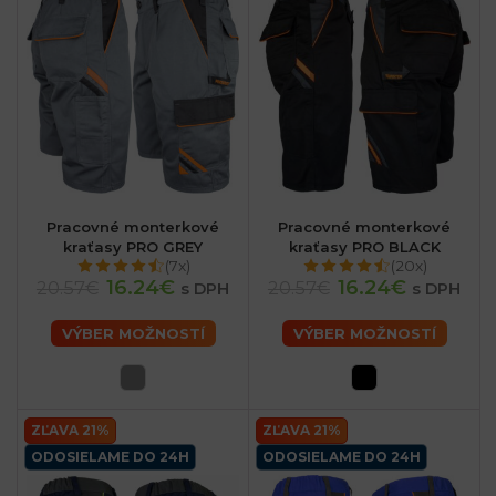
Pracovné monterkové
Pracovné monterkové
kraťasy PRO GREY
kraťasy PRO BLACK
(7x)
(20x)
16.24€
16.24€
20.57€
20.57€
s DPH
s DPH
VÝBER MOŽNOSTÍ
VÝBER MOŽNOSTÍ
ZĽAVA 21%
ZĽAVA 21%
ODOSIELAME DO 24H
ODOSIELAME DO 24H