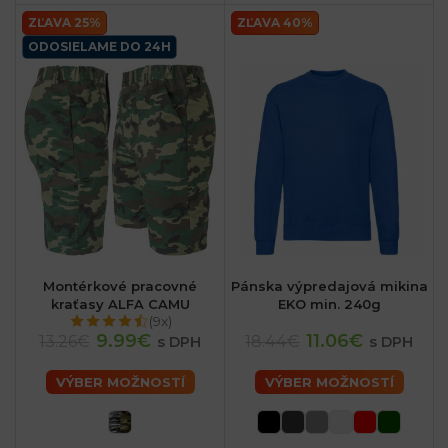
ZĽAVA 25%
ZĽAVA 40%
ODOSIELAME DO 24H
Montérkové pracovné
Pánska výpredajová mikina
kraťasy ALFA CAMU
EKO min. 240g
(9x)
9.99€
11.06€
13.26€
18.44€
s DPH
s DPH
VÝBER MOŽNOSTÍ
VÝBER MOŽNOSTÍ