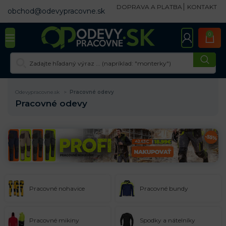
DOPRAVA A PLATBA
KONTAKT
obchod@odevypracovne.sk
0
Odevypracovne.sk
Pracovné odevy
Pracovné odevy
Pracovné nohavice
Pracovné bundy
Pracovné mikiny
Spodky a nátelníky