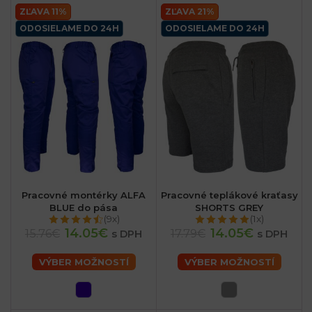
ZĽAVA 11%
ZĽAVA 21%
ODOSIELAME DO 24H
ODOSIELAME DO 24H
Pracovné montérky ALFA
Pracovné teplákové kraťasy
BLUE do pása
SHORTS GREY
(9x)
(1x)
14.05€
14.05€
15.76€
17.79€
s DPH
s DPH
VÝBER MOŽNOSTÍ
VÝBER MOŽNOSTÍ