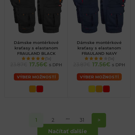
Dámske montérkové
Dámske montérkové
kraťasy s elastanom
kraťasy s elastanom
FRAULAND BLACK
FRAULAND NAVY
(1x)
(1x)
17.56€
17.56€
23.87€
23.87€
s DPH
s DPH
VÝBER MOŽNOSTÍ
VÝBER MOŽNOSTÍ
…
1
2
31
>
Načítať ďalšie