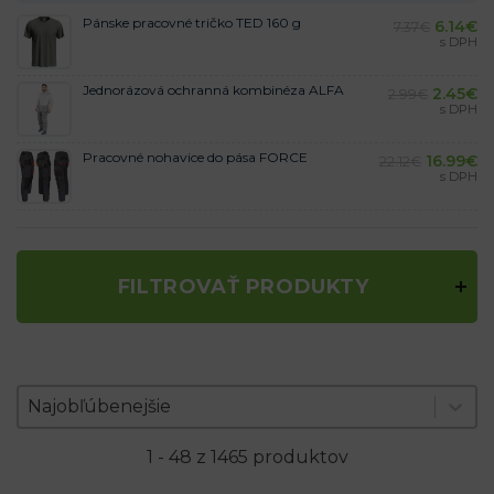
Pánske pracovné tričko TED 160 g
6.14
€
7.37
€
s DPH
Jednorázová ochranná kombinéza ALFA
2.45
€
2.99
€
s DPH
Pracovné nohavice do pása FORCE
16.99
€
22.12
€
s DPH
FILTROVAŤ PRODUKTY
Zoradenie produktov
Sort content
Sort content
Najobľúbenejšie
1 - 48 z 1465 produktov