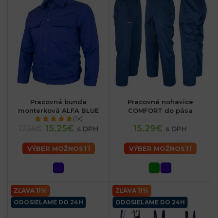
Pracovná bunda
Pracovné nohavice
monterková ALFA BLUE
COMFORT do pása
(1x)
15.25€
15.29€
17.66€
s DPH
s DPH
VÝBER MOŽNOSTÍ
VÝBER MOŽNOSTÍ
ZĽAVA 11%
ZĽAVA 11%
ODOSIELAME DO 24H
ODOSIELAME DO 24H