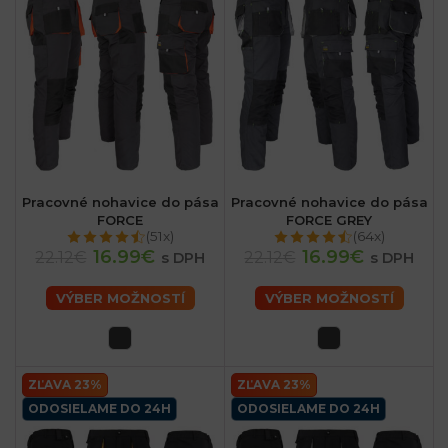
Pracovné nohavice do pása
Pracovné nohavice do pása
FORCE
FORCE GREY
(51x)
(64x)
16.99€
16.99€
22.12€
22.12€
s DPH
s DPH
VÝBER MOŽNOSTÍ
VÝBER MOŽNOSTÍ
ZĽAVA 23%
ZĽAVA 23%
ODOSIELAME DO 24H
ODOSIELAME DO 24H