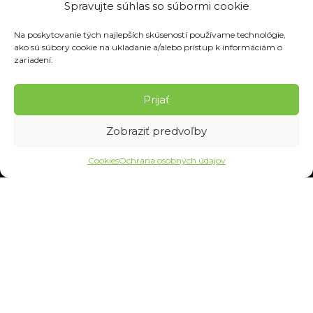
Spravujte súhlas so súbormi cookie
overených tipov, ako tomu predísť
14. januára 2026
Na poskytovanie tých najlepších skúseností používame technológie,
ako sú súbory cookie na ukladanie a/alebo prístup k informáciám o
zariadení.
KATEGÓRIE
Prijať
Pracovné odevy
Pracovná obuv
Zobraziť predvoľby
Maskáče a vojenské
Cookies
Ochrana osobných údajov
Pracovné rukavice
Ochranné pomôcky
Dopravné značenie
Pracovné náradie
Upratovanie a hygiena
SLUŽBY
Často kladené otázky
Ochrana osobných údajov