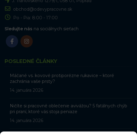
J. Tranovského 1279/1, 058 01, Poprad
obchod@odevypracovne.sk
Po - Pia: 8:00 - 17:00
Sledujte nás
na sociálnych sieťach
POSLEDNÉ ČLÁNKY
Máčané vs. kovové protiporézne rukavice – ktoré
zachránia vaše prsty?
14. januára 2026
Ničíte si pracovné oblečenie avivážou? 5 fatálnych chýb
pri praní, ktoré vás stoja peniaze
14. januára 2026
Potia sa vám ruky v pracovných rukaviciach? Tu je 5