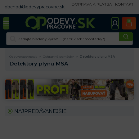
DOPRAVA A PLATBA
KONTAKT
obchod@odevypracovne.sk
0
Odevypracovne.sk
Ochranné pomôcky
Detektory plynu MSA
Detektory plynu MSA
NAJPREDÁVANEJŠIE