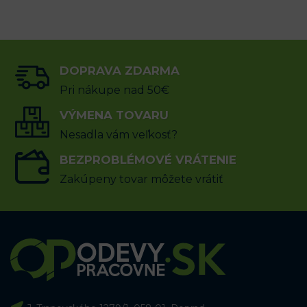
DOPRAVA ZDARMA
Pri nákupe nad 50€
VÝMENA TOVARU
Nesadla vám veľkosť?
sk
BEZPROBLÉMOVÉ VRÁTENIE
Zakúpeny tovar môžete vrátiť