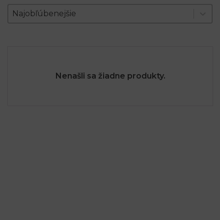
Zoradenie produktov
Sort content
Sort content
Najobľúbenejšie
Nenašli sa žiadne produkty.