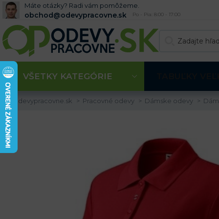
Máte otázky? Radi vám pomôžeme.
obchod@odevypracovne.sk
Po - Pia: 8:00 - 17:00
VŠETKY KATEGÓRIE
TABUĽKY VEĽ
Odevypracovne.sk
Pracovné odevy
Dámske odevy
Dáms