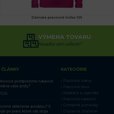
Dámske pracovné tričko 139
(3x)
14.34
€
s DPH
VÝMENA TOVARU
VÝBER MOŽNOSTÍ
Nesadla vám veľkosť?
 ČLÁNKY
KATEGÓRIE
Pracovné odevy
 kovové protiporézne rukavice
hránia vaše prsty?
Pracovná obuv
Maskáče a vojenské
 2026
Pracovné rukavice
Ochranné pomôcky
racovné oblečenie avivážou? 5
ýb pri praní, ktoré vás stoja
Dopravné značenie