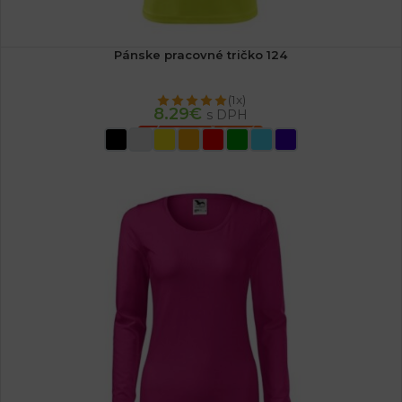
Pánske pracovné tričko 124
(1x)
8.29
€
s DPH
VÝBER MOŽNOSTÍ