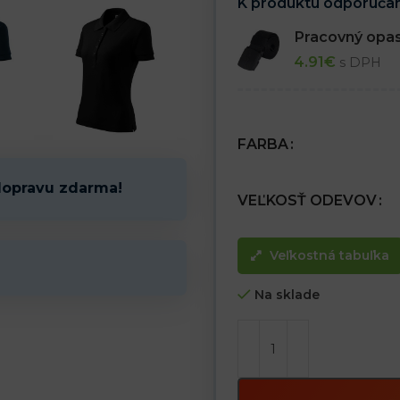
K produktu odporúčam
Pracovný opa
4.91
€
s DPH
FARBA
dopravu zdarma!
VEĽKOSŤ ODEVOV
Veľkostná tabuľka
Na sklade