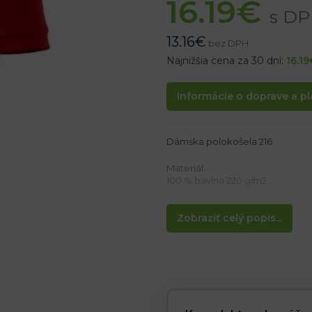
16.19
€
s D
13.16
€
bez DPH
Najnižšia cena za 30 dní:
16.19
Informácie o doprave a pl
Dámska polokošela 216
Materiál:
100 % bavlna 220 g/m2
Vlastnosti:
Zobraziť celý popis...
– Dámska polokošeľa s krátky
– 5 gombíkov vo farbe polokoše
– Bočné švy
– Spevnený ramenný šev
– Rukávy a golier zakončené l
– Elegantný klasický strih