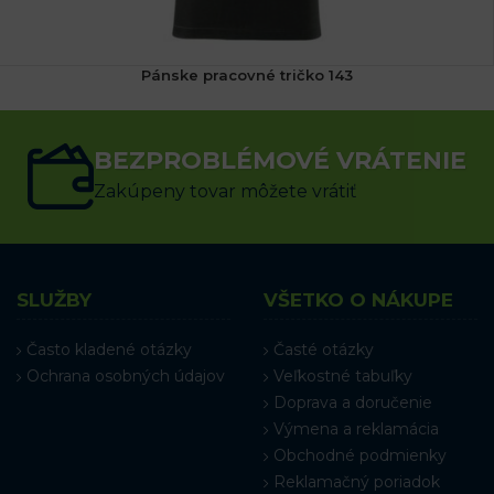
Pánske pracovné tričko 143
9.21
€
s DPH
BEZPROBLÉMOVÉ VRÁTENIE
VÝBER MOŽNOSTÍ
Zakúpeny tovar môžete vrátiť
SLUŽBY
VŠETKO O NÁKUPE
Často kladené otázky
Časté otázky
Ochrana osobných údajov
Veľkostné tabuľky
Doprava a doručenie
Výmena a reklamácia
Obchodné podmienky
Reklamačný poriadok