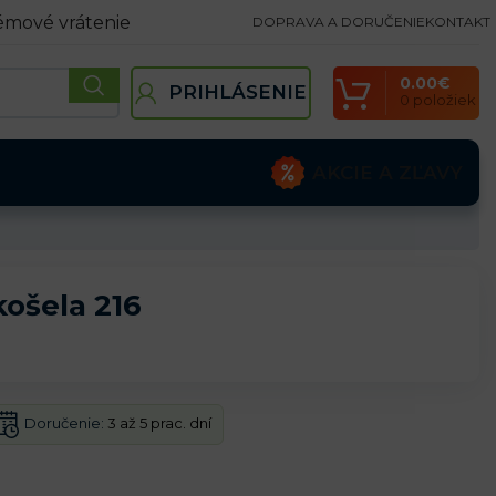
émové vrátenie
DOPRAVA A DORUČENIE
KONTAKT
0.00
€
PRIHLÁSENIE
0
položiek
AKCIE A ZĽAVY
ošela 216
Doručenie:
3 až 5 prac. dní