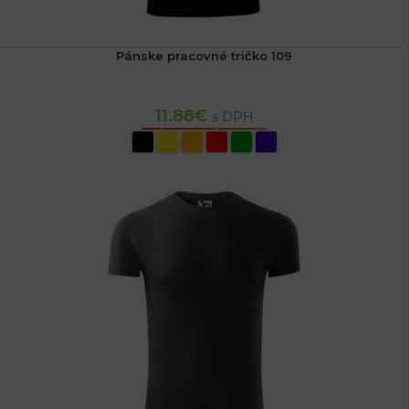
Pánske pracovné tričko 109
11.88
€
s DPH
VÝBER MOŽNOSTÍ