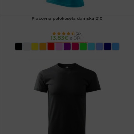
Pracovná polokošela dámska 210
(2x)
13.83
€
s DPH
VÝBER MOŽNOSTÍ