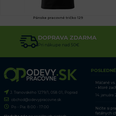
Pánske pracovné tričko 129
7.06
€
s DPH
DOPRAVA ZDARMA
VÝBER MOŽNOSTÍ
Pri nákupe nad 50€
POSLEDNÉ
Máčané vs.
– ktoré zac
J. Tranovského 1279/1, 058 01, Poprad
14. januára
obchod@odevypracovne.sk
Po - Pia: 8:00 - 17:00
Ničíte si p
fatálnych ch