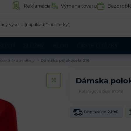
Reklamácia
Výmena tovaru
Bezprobl
KOSTÍ
SLUŽBY
BLOG
ČASTÉ OTÁZKY
ke tričká a mikiny
Dámska polokošela 216
Dámska polok
KLIKNITE PRE ZVÄČŠENIE
Katalógové číslo: 97549
Doprava od
2.19€