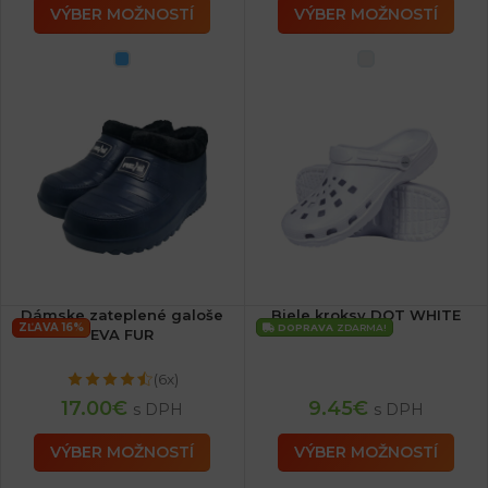
VÝBER MOŽNOSTÍ
VÝBER MOŽNOSTÍ
Dámske zateplené galoše
Biele kroksy DOT WHITE
ZĽAVA 16%
DOPRAVA
ZDARMA!
EVA FUR
(6x)
17.00
€
9.45
€
s DPH
s DPH
VÝBER MOŽNOSTÍ
VÝBER MOŽNOSTÍ