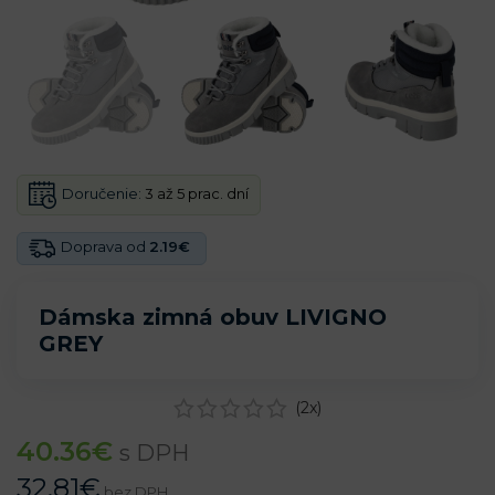
Doručenie:
3 až 5 prac. dní
Doprava od
2.19€
Dámska zimná obuv LIVIGNO
GREY
(
2
x)
40.36
€
s DPH
32.81
€
bez DPH