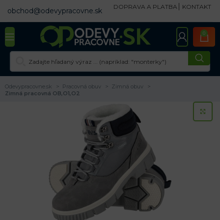
DOPRAVA A PLATBA
KONTAKT
obchod@odevypracovne.sk
0
Odevypracovne.sk
Pracovná obuv
Zimná obuv
Zimná pracovná OB,O1,O2
KL