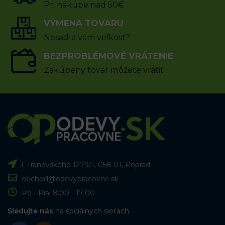
27.61
€
55.23
€
s DPH
Pri nákupe nad 50€
VÝBER MOŽNOSTÍ
VÝMENA TOVARU
Nesadla vám veľkosť?
BEZPROBLÉMOVÉ VRÁTENIE
Zakúpeny tovar môžete vrátiť
J. Tranovského 1279/1, 058 01, Poprad
obchod@odevypracovne.sk
Po - Pia: 8:00 - 17:00
Sledujte nás
na sociálnych sieťach