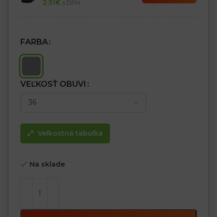
2.51
€
s DPH
FARBA
VEĽKOSŤ OBUVI
Veľkostná tabuľka
Na sklade