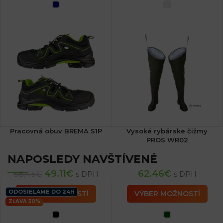
Pracovná obuv BREMA S1P
Vysoké rybárske čižmy
PROS WR02
NAPOSLEDY NAVŠTÍVENÉ
49.11
€
62.46
€
58.45
€
s DPH
s DPH
ODOSIELAME DO 24H
VÝBER MOŽNOSTÍ
VÝBER MOŽNOSTÍ
ZĽAVA 50%