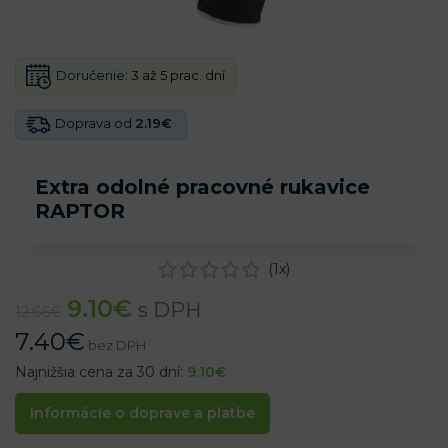
Doručenie:
3 až 5 prac. dní
Doprava od
2.19€
Extra odolné pracovné rukavice
RAPTOR
(
1
x)
9.10
€
s DPH
12.66
€
7.40
€
bez DPH
Najnižšia cena za 30 dní:
9.10
€
Informácie o doprave a platbe