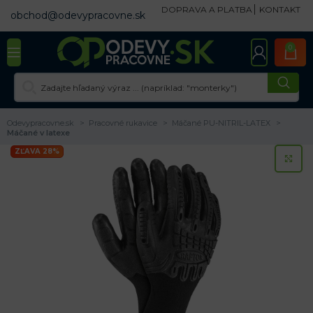
DOPRAVA A PLATBA
KONTAKT
obchod@odevypracovne.sk
0
Odevypracovne.sk
Pracovné rukavice
Máčané PU-NITRIL-LATEX
Máčané v latexe
ZĽAVA 28%
KL