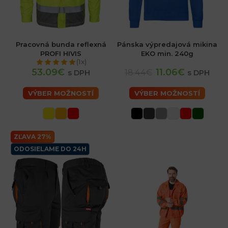
Pracovná bunda reflexná
Pánska výpredajová mikina
PROFI HIVIS
EKO min. 240g
(1x)
53.09€
11.06€
18.44€
s DPH
s DPH
VÝBER MOŽNOSTÍ
VÝBER MOŽNOSTÍ
ZĽAVA 27%
ODOSIELAME DO 24H