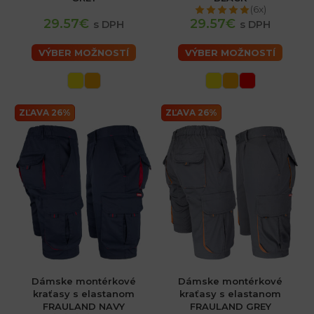
(6x)
29.57€
29.57€
s DPH
s DPH
VÝBER MOŽNOSTÍ
VÝBER MOŽNOSTÍ
ZĽAVA 26%
ZĽAVA 26%
Dámske montérkové
Dámske montérkové
kraťasy s elastanom
kraťasy s elastanom
FRAULAND NAVY
FRAULAND GREY