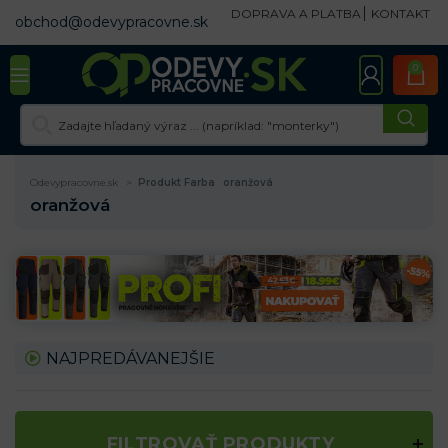
DOPRAVA A PLATBA
KONTAKT
obchod@odevypracovne.sk
0
Odevypracovne.sk
Produkt Farba
oranžová
oranžová
NAJPREDÁVANEJŠIE
FILTROVAŤ PRODUKTY