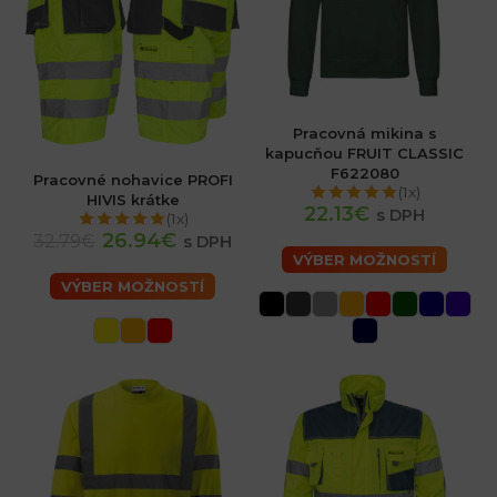
Pracovná mikina s
kapucňou FRUIT CLASSIC
F622080
Pracovné nohavice PROFI
(1x)
HIVIS krátke
22.13€
s DPH
(1x)
26.94€
32.79€
s DPH
VÝBER MOŽNOSTÍ
VÝBER MOŽNOSTÍ