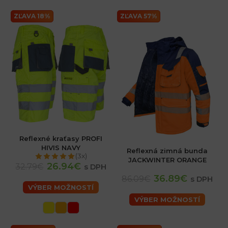
ZĽAVA 18%
ZĽAVA 57%
Reflexné kraťasy PROFI
HIVIS NAVY
Reflexná zimná bunda
(3x)
JACKWINTER ORANGE
26.94€
32.79€
s DPH
36.89€
86.09€
s DPH
VÝBER MOŽNOSTÍ
VÝBER MOŽNOSTÍ