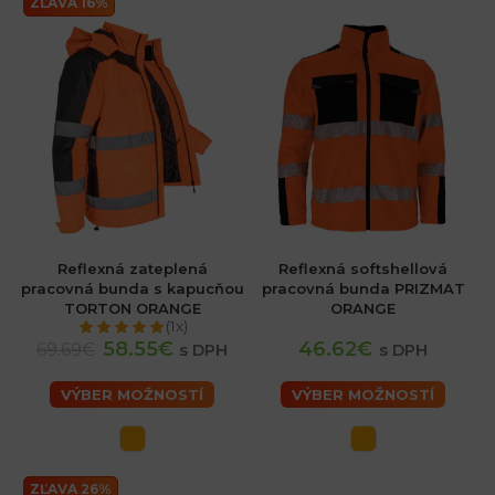
ZĽAVA 16%
Reflexná zateplená
Reflexná softshellová
pracovná bunda s kapucňou
pracovná bunda PRIZMAT
TORTON ORANGE
ORANGE
(1x)
58.55€
46.62€
69.69€
s DPH
s DPH
VÝBER MOŽNOSTÍ
VÝBER MOŽNOSTÍ
ZĽAVA 26%