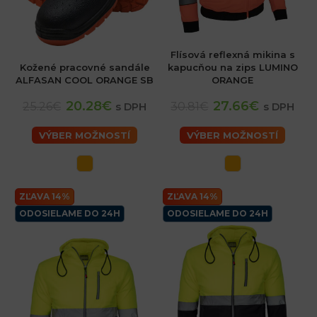
Flísová reflexná mikina s
Kožené pracovné sandále
kapucňou na zips LUMINO
ALFASAN COOL ORANGE SB
ORANGE
20.28€
27.66€
25.26€
30.81€
s DPH
s DPH
VÝBER MOŽNOSTÍ
VÝBER MOŽNOSTÍ
ZĽAVA 14%
ZĽAVA 14%
ODOSIELAME DO 24H
ODOSIELAME DO 24H