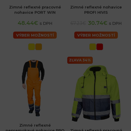
Zimné reflexné pracovné
Zimné reflexné nohavice
nohavice PORT WIN
PROFI HIVIS
48.44€
30.74€
67.23€
s DPH
s DPH
VÝBER MOŽNOSTÍ
VÝBER MOŽNOSTÍ
ZĽAVA 34%
sk
Zimné reflexné
nepremokavé nohavice PRO
Zimná reflexná pracovná