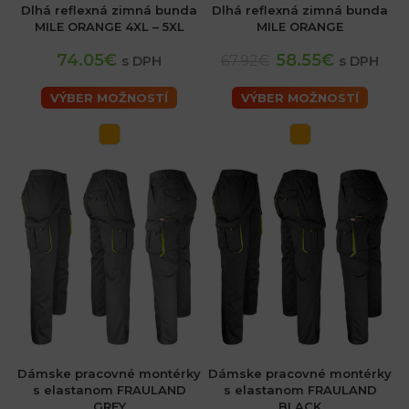
Dlhá reflexná zimná bunda
Dlhá reflexná zimná bunda
MILE ORANGE 4XL – 5XL
MILE ORANGE
74.05€
58.55€
67.92€
s DPH
s DPH
VÝBER MOŽNOSTÍ
VÝBER MOŽNOSTÍ
Dámske pracovné montérky
Dámske pracovné montérky
s elastanom FRAULAND
s elastanom FRAULAND
GREY
BLACK