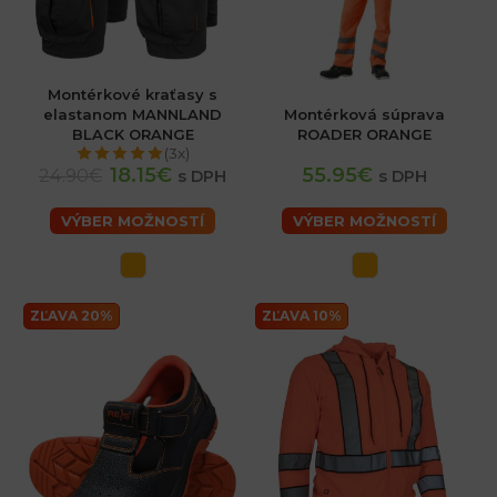
Montérkové kraťasy s
elastanom MANNLAND
Montérková súprava
BLACK ORANGE
ROADER ORANGE
(3x)
18.15€
55.95€
24.90€
s DPH
s DPH
VÝBER MOŽNOSTÍ
VÝBER MOŽNOSTÍ
ZĽAVA 20%
ZĽAVA 10%