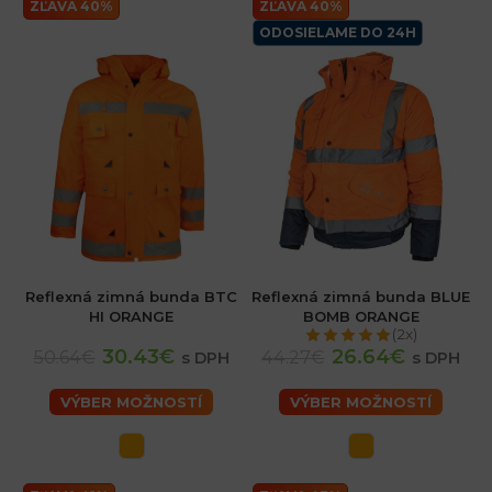
ZĽAVA 40%
ZĽAVA 40%
ODOSIELAME DO 24H
Reflexná zimná bunda BTC
Reflexná zimná bunda BLUE
HI ORANGE
BOMB ORANGE
(2x)
30.43€
26.64€
50.64€
44.27€
s DPH
s DPH
VÝBER MOŽNOSTÍ
VÝBER MOŽNOSTÍ