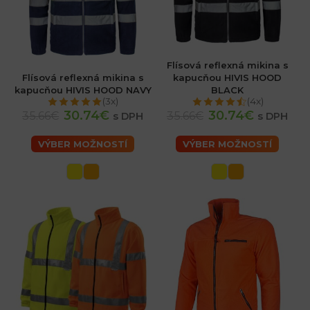
Flísová reflexná mikina s
Flísová reflexná mikina s
kapucňou HIVIS HOOD
kapucňou HIVIS HOOD NAVY
BLACK
(3x)
(4x)
30.74€
30.74€
35.66€
35.66€
s DPH
s DPH
VÝBER MOŽNOSTÍ
VÝBER MOŽNOSTÍ