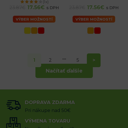
(1x)
17.56€
17.56€
23.87€
23.87€
s DPH
s DPH
VÝBER MOŽNOSTÍ
VÝBER MOŽNOSTÍ
…
1
2
5
>
Načítať ďalšie
DOPRAVA ZDARMA
Pri nákupe nad 50€
VÝMENA TOVARU