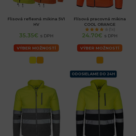
Flisová reflexná mikina 5V1
Flísová pracovná mikina
HV
COOL ORANGE
(1x)
35.35€
24.70€
s DPH
s DPH
VÝBER MOŽNOSTÍ
VÝBER MOŽNOSTÍ
ODOSIELAME DO 24H