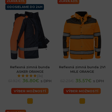
ZĽAVA 41%
ZĽAVA 43%
ODOSIELAME DO 24H
Reflexná zimná bunda
Reflexná zimná bunda 2V1
ASKER ORANGE
MILE ORANGE
(3x)
36.80€
35.57€
61.92€
62.25€
s DPH
s DPH
VÝBER MOŽNOSTÍ
VÝBER MOŽNOSTÍ