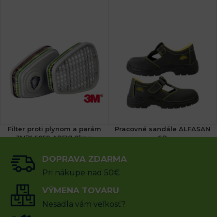
Filter proti plynom a parám
Pracovné sandále ALFASAN
3M™ 6059 ABEK1 2ks v
SB
balení
(7x)
DOPRAVA ZDARMA
20.28
€
24.46
€
s DPH
Pri nákupe nad 50€
27.06
€
s DPH
VÝMENA TOVARU
VÝBER MOŽNOSTÍ
PRIDAŤ DO KOŠÍKA
Nesadla vám veľkosť?