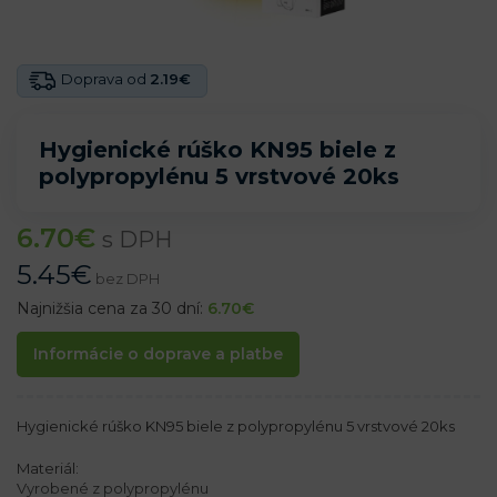
Doprava od
2.19€
Hygienické rúško KN95 biele z
polypropylénu 5 vrstvové 20ks
6.70
€
s DPH
5.45
€
bez DPH
Najnižšia cena za 30 dní:
6.70
€
Informácie o doprave a platbe
Hygienické rúško KN95 biele z polypropylénu 5 vrstvové 20ks
Materiál:
​​Vyrobené z polypropylénu