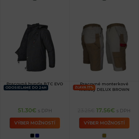
Pracovná bunda BTC EVO
Pracovné monterkové
ODOSIELAME DO 24H
ZĽAVA 17%
zimná
kraťasy DELUX BROWN
51.30
€
17.56
€
23.25
€
s DPH
s DPH
VÝBER MOŽNOSTÍ
VÝBER MOŽNOSTÍ