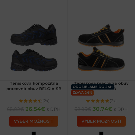
Tenisková kompozitná
Tenisková pracovná obuv
ODOSIELAME DO 24H
pracovná obuv BELGIA SB
COLUMBIA SB
ZĽAVA 24%
(2x)
(2x)
26.54
€
30.74
€
68.02
€
52.95
€
s DPH
s DPH
VÝBER MOŽNOSTÍ
VÝBER MOŽNOSTÍ