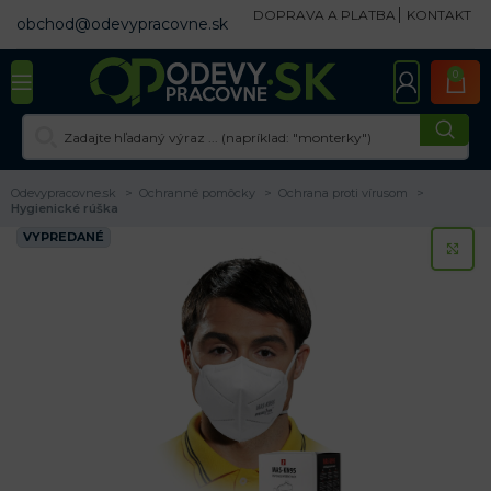
DOPRAVA A PLATBA
KONTAKT
obchod@odevypracovne.sk
0
Odevypracovne.sk
Ochranné pomôcky
Ochrana proti vírusom
Hygienické rúška
VYPREDANÉ
KL