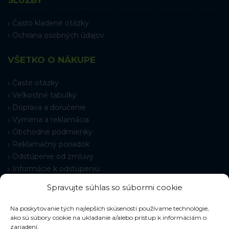
Často kladené otázky
Ochrana osobných údajov
VŠETKO O NÁKUPE
Časté otázky
Veľkostné tabuľky
Doprava a doručenie
Výmena a reklamácia
Obchodné podmienky
Reklamačný poriadok
Odstúpenie od zmluvy
Informácie k odstúpeniu
Kontakt
Spravujte súhlas so súbormi cookie
Nastavenie cookies
Na poskytovanie tých najlepších skúseností používame technológie,
ako sú súbory cookie na ukladanie a/alebo prístup k informáciám o
zariadení.