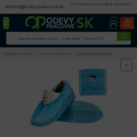
DOPRAVA A PLATBA
KONTAKT
obchod@odevypracovne.sk
0
Odevypracovne.sk
Ochranné pomôcky
Jednorázové odevy
KL