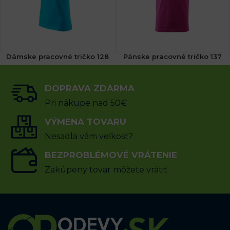
Dámske pracovné tričko 128
Pánske pracovné tričko 137
(2x)
(2x)
DOPRAVA ZDARMA
13.21
€
9.52
€
s DPH
s DPH
Pri nákupe nad 50€
VÝBER MOŽNOSTÍ
VÝMENA TOVARU
VÝBER MOŽNOSTÍ
Nesadla vám veľkosť?
BEZPROBLÉMOVÉ VRÁTENIE
Zakúpeny tovar môžete vrátiť