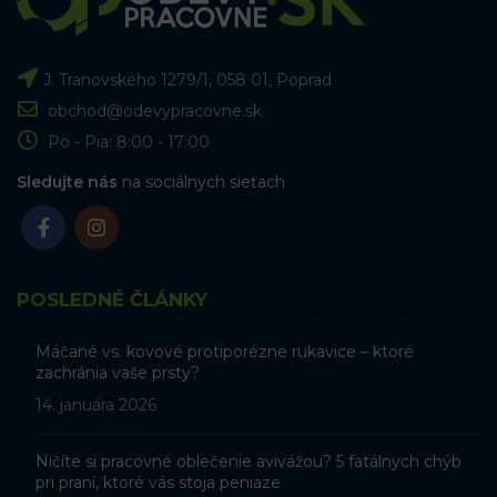
J. Tranovského 1279/1, 058 01, Poprad
obchod@odevypracovne.sk
Po - Pia: 8:00 - 17:00
Sledujte nás
na sociálnych sieťach
POSLEDNÉ ČLÁNKY
Máčané vs. kovové protiporézne rukavice – ktoré
zachránia vaše prsty?
14. januára 2026
Ničíte si pracovné oblečenie avivážou? 5 fatálnych chýb
pri praní, ktoré vás stoja peniaze