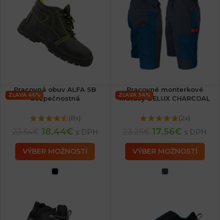
Pracovná obuv ALFA SB
Pracovné monterkové
ZĽAVA 46%
ZĽAVA 34%
bezpečnostná
kraťasy DELUX CHARCOAL
(8x)
(2x)
18.44
€
17.56
€
23.64
€
23.25
€
s DPH
s DPH
VÝBER MOŽNOSTÍ
VÝBER MOŽNOSTÍ