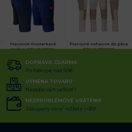
Pracovné monterkové
Pracovné nohavice do pása
kraťasy DELUX ROYAL
DELUX BROWN
(1x)
(4x)
DOPRAVA ZDARMA
17.56
€
20.02
€
23.25
€
29.77
€
s DPH
s DPH
Pri nákupe nad 50€
VÝBER MOŽNOSTÍ
VÝMENA TOVARU
VÝBER MOŽNOSTÍ
Nesadla vám veľkosť?
BEZPROBLÉMOVÉ VRÁTENIE
Zakúpeny tovar môžete vrátiť