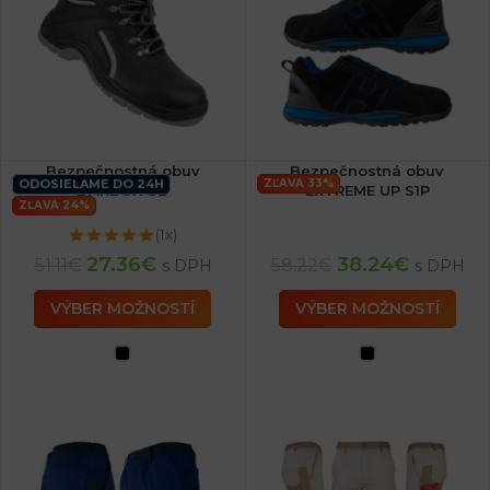
Bezpečnostná obuv
Bezpečnostná obuv
ODOSIELAME DO 24H
ZĽAVA 33%
DARBON SB
EXTREME UP S1P
ZĽAVA 24%
(1x)
27.36
€
38.24
€
51.11
€
58.22
€
s DPH
s DPH
VÝBER MOŽNOSTÍ
VÝBER MOŽNOSTÍ