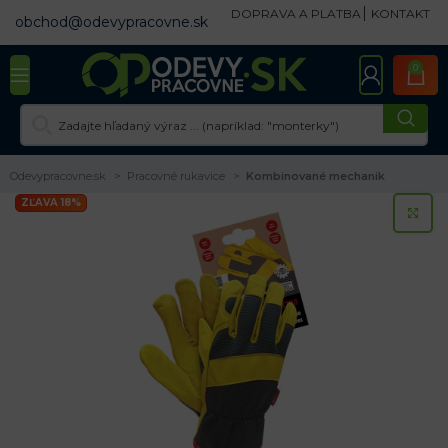
DOPRAVA A PLATBA
KONTAKT
obchod@odevypracovne.sk
0
Odevypracovne.sk
Pracovné rukavice
Kombinované mechanik
ZĽAVA 18%
KL