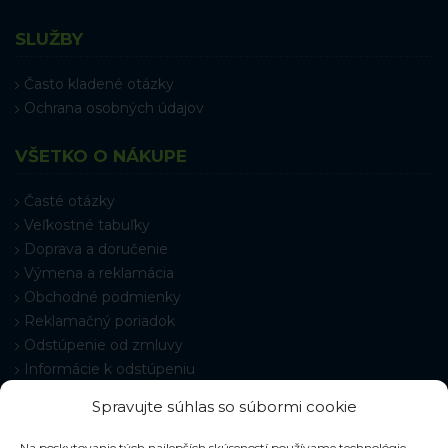
SLUŽBY
Často kladené otázky
Ochrana osobných údajov
VŠETKO O NÁKUPE
Časté otázky
Veľkostné tabuľky
Doprava a doručenie
Výmena a reklamácia
Obchodné podmienky
Reklamačný poriadok
Odstúpenie od zmluvy
Informácie k odstúpeniu
Kontakt
Spravujte súhlas so súbormi cookie
Nastavenie cookies
Na poskytovanie tých najlepších skúseností používame technológie,