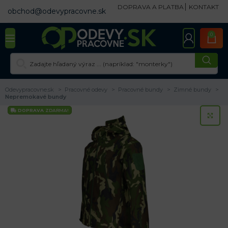
DOPRAVA A PLATBA
KONTAKT
obchod@odevypracovne.sk
0
Odevypracovne.sk
Pracovné odevy
Pracovné bundy
Zimné bundy
Nepremokavé bundy
DOPRAVA
ZDARMA!
KL