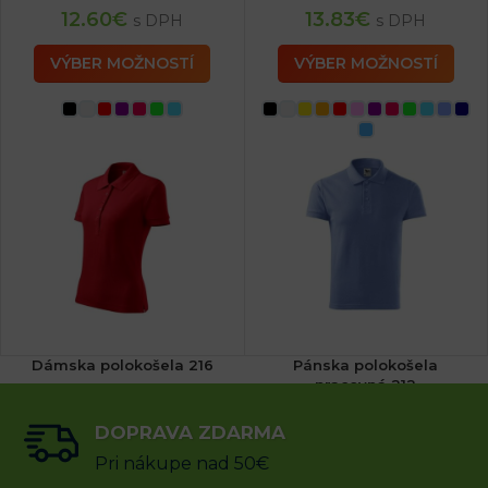
12.60
€
13.83
€
s DPH
s DPH
VÝBER MOŽNOSTÍ
VÝBER MOŽNOSTÍ
Dámska polokošela 216
Pánska polokošela
pracovná 212
DOPRAVA ZDARMA
16.19
€
14.96
€
s DPH
s DPH
Pri nákupe nad 50€