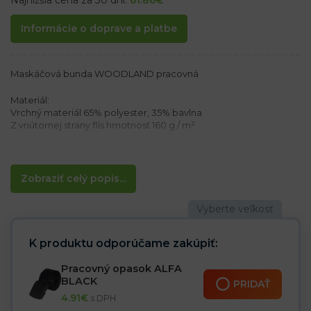
Najnižšia cena za 30 dní:
61.86
€
Informácie o doprave a platbe
Maskáčová bunda WOODLAND pracovná
Materiál:
Vrchný materiál 65% polyester, 35% bavlna
Z vnútornej strany flís hmotnosť 160 g / m²
Vlastnosti:
– Zapínanie na zips
– Kapucňa so šiltom s dodatočnou možnosťou stiahnutia
Zobraziť celý popis...
a zapínania na suchý zips
– Dodatočné zipsy pod ramenami s možnosťou odvetrávania
– Dve vrecká na vonkajšej strane, tri na ramenách na zips a
vrecko v spodnej časti chrbta
– Rukávy zakončené suchým zipsom
K produktu odporúčame zakúpiť:
– Na pleciach suché zipsy pre rôzne emblémy a dekorácie
– Prídavné materiálové výstuže na lakťoch
Pracovný opasok ALFA
BLACK
PRIDAŤ
4.91
€
s DPH