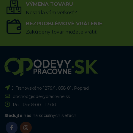
VÝBER MOŽNOSTÍ
VÝMENA TOVARU
VÝBER MOŽNOSTÍ
Nesadla vám veľkosť?
BEZPROBLÉMOVÉ VRÁTENIE
Zakúpeny tovar môžete vrátiť
J. Tranovského 1279/1, 058 01, Poprad
obchod@odevypracovne.sk
Po - Pia: 8:00 - 17:00
Sledujte nás
na sociálnych sieťach