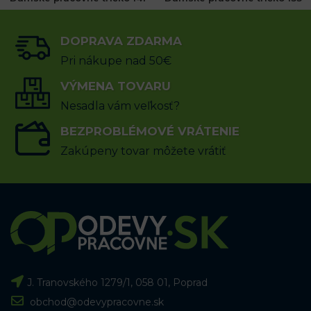
DOPRAVA ZDARMA
12.60
€
6.14
€
s DPH
s DPH
Pri nákupe nad 50€
VÝBER MOŽNOSTÍ
VÝMENA TOVARU
VÝBER MOŽNOSTÍ
Nesadla vám veľkosť?
BEZPROBLÉMOVÉ VRÁTENIE
Zakúpeny tovar môžete vrátiť
J. Tranovského 1279/1, 058 01, Poprad
obchod@odevypracovne.sk