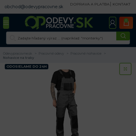
DOPRAVA A PLATBA
KONTAKT
obchod@odevypracovne.sk
0
Odevypracovne.sk
Pracovné odevy
Pracovné nohavice
Nohavice na traky
ODOSIELAME DO 24H
KL