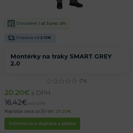
Doručenie:
1 až 3 prac. dni
Doprava od
2.19€
Montérky na traky SMART GREY
2.0
(
7
x)
20.20
€
s DPH
16.42
€
bez DPH
Najnižšia cena za 30 dní:
20.20
€
Informácie o doprave a platbe