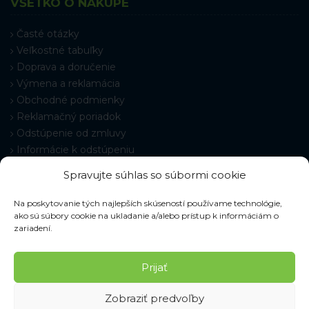
VŠETKO O NÁKUPE
Časté otázky
Veľkostné tabuľky
Doprava a doručenie
Výmena a reklamácia
Obchodné podmienky
Reklamačný poriadok
Odstúpenie od zmluvy
Informácie k odstúpeniu
Kontakt
Spravujte súhlas so súbormi cookie
Nastavenie cookies
Na poskytovanie tých najlepších skúseností používame technológie,
ako sú súbory cookie na ukladanie a/alebo prístup k informáciám o
zariadení.
© 2026 Pracovné odevy ZIKO s. r. o., všetky práva vyhradené.
Prijať
Zobraziť predvoľby