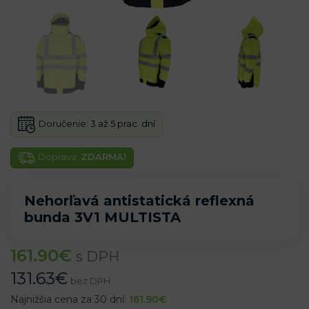
Doručenie:
3 až 5 prac. dní
Doprava:
ZDARMA!
Nehorľavá antistatická reflexná
bunda 3V1 MULTISTA
161.90
€
s DPH
131.63
€
bez DPH
Najnižšia cena za 30 dní:
161.90
€