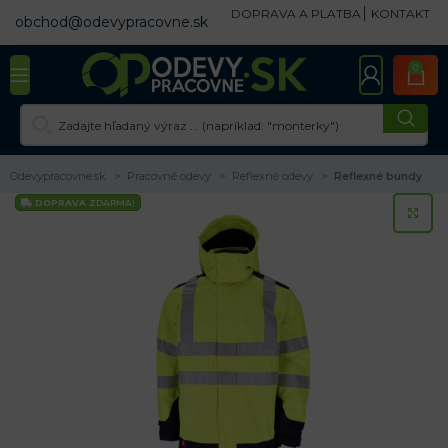
DOPRAVA A PLATBA
KONTAKT
obchod@odevypracovne.sk
0
Odevypracovne.sk
Pracovné odevy
Reflexné odevy
Reflexné bundy
DOPRAVA
ZDARMA!
KL