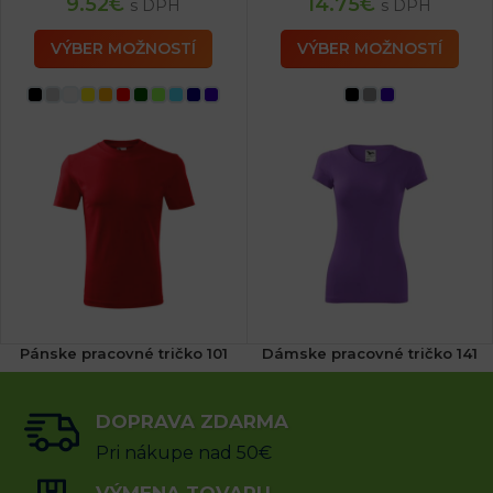
9.52
€
14.75
€
s DPH
s DPH
VÝBER MOŽNOSTÍ
VÝBER MOŽNOSTÍ
Pánske pracovné tričko 101
Dámske pracovné tričko 141
(4x)
DOPRAVA ZDARMA
6.75
€
12.60
€
s DPH
s DPH
Pri nákupe nad 50€
VÝBER MOŽNOSTÍ
VÝBER MOŽNOSTÍ