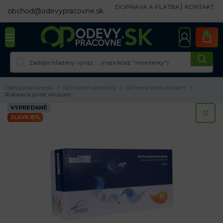
DOPRAVA A PLATBA
KONTAKT
obchod@odevypracovne.sk
0
Odevypracovne.sk
Ochranné pomôcky
Ochrana proti vírusom
Rukavice proti vírusom
VYPREDANÉ
KL
ZĽAVA 15%