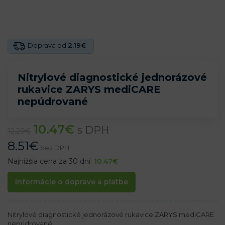
Doprava od
2.19€
Nitrylové diagnostické jednorázové
rukavice ZARYS mediCARE
nepúdrované
10.47
€
s DPH
12.29
€
8.51
€
bez DPH
Najnižšia cena za 30 dní:
10.47
€
Informácie o doprave a platbe
Nitrylové diagnostické jednorázové rukavice ZARYS mediCARE
nepúdrované