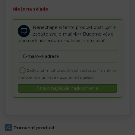
Nie je na sklade
Nenechajte si tento produkt opäť ujsť a
zadajte svoj e-mail.<br> Budeme vás o
jeho naskladnení automaticky informovať.
Enter
your
email
Zaškrtnutím tohto políčka súhlasíte s prijímaním e-
address
mailovej komunikácie v zozname čakateľov
to
join
Strážiť najbližšie naskladnenie
the
waitlist
for
this
product
Porovnať produkt