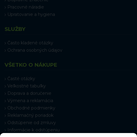
Pracovné náradie
Upratovanie a hygiena
SLUŽBY
Často kladené otázky
Ochrana osobných údajov
VŠETKO O NÁKUPE
Časté otázky
Veľkostné tabuľky
Doprava a doručenie
Výmena a reklamácia
Obchodné podmienky
Reklamačný poriadok
Odstúpenie od zmluvy
Informácie k odstúpeniu