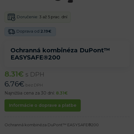
Doručenie:
3 až 5 prac. dní
Doprava od
2.19€
Ochranná kombinéza DuPont™
EASYSAFE®200
8.31
€
s DPH
6.76
€
bez DPH
Najnižšia cena za 30 dní:
8.31
€
Informácie o doprave a platbe
Ochranná kombinéza DuPont™ EASYSAFE®200