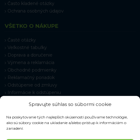
Často kladené otázky
Ochrana osobných údajov
VŠETKO O NÁKUPE
Časté otázky
Veľkostné tabuľky
Doprava a doručenie
Výmena a reklamácia
Obchodné podmienky
Reklamačný poriadok
Odstúpenie od zmluvy
Informácie k odstúpeniu
Kontakt
Spravujte súhlas so súbormi cookie
Nastavenie cookies
Na poskytovanie tých najlepších skúseností používame technológie,
ako sú súbory cookie na ukladanie a/alebo prístup k informáciám o
zariadení.