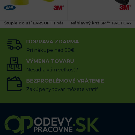
Štuple do uší EARSOFT 1 pár
Náhlavný kríž 3M™ FACTORY
(1x)
DOPRAVA ZDARMA
0.30
€
48.73
€
s DPH
s DPH
Pri nákupe nad 50€
PRIDAŤ DO KOŠÍKA
VÝMENA TOVARU
PRIDAŤ DO KOŠÍKA
Nesadla vám veľkosť?
BEZPROBLÉMOVÉ VRÁTENIE
Zakúpeny tovar môžete vrátiť