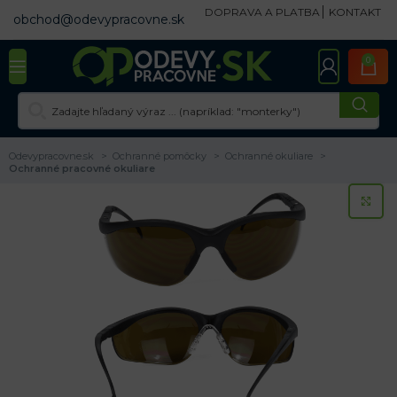
DOPRAVA A PLATBA
KONTAKT
obchod@odevypracovne.sk
0
Odevypracovne.sk
Ochranné pomôcky
Ochranné okuliare
Ochranné pracovné okuliare
KL