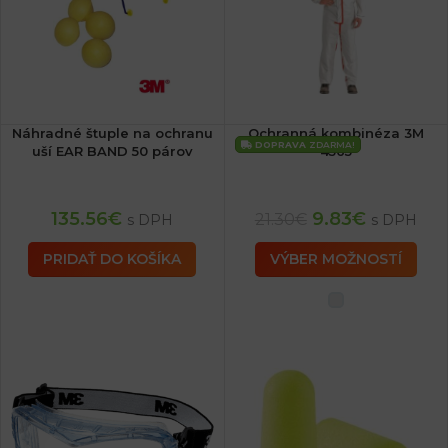
Náhradné štuple na ochranu
Ochranná kombinéza 3M
DOPRAVA
ZDARMA!
uší EAR BAND 50 párov
4565
135.56
€
9.83
€
21.30
€
s DPH
s DPH
PRIDAŤ DO KOŠÍKA
VÝBER MOŽNOSTÍ