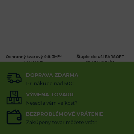
Ochranný tvarový štít 3M™
Štuple do uší EARSOFT
FACTORY
NEON 1000 ks
DOPRAVA ZDARMA
75.83
€
120.05
€
s DPH
s DPH
Pri nákupe nad 50€
PRIDAŤ DO KOŠÍKA
VÝMENA TOVARU
PRIDAŤ DO KOŠÍKA
Nesadla vám veľkosť?
BEZPROBLÉMOVÉ VRÁTENIE
Zakúpeny tovar môžete vrátiť