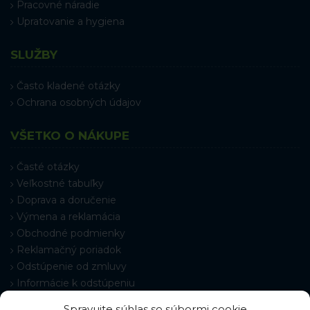
Pracovné náradie
Upratovanie a hygiena
SLUŽBY
Často kladené otázky
Ochrana osobných údajov
VŠETKO O NÁKUPE
Časté otázky
Veľkostné tabuľky
Doprava a doručenie
Výmena a reklamácia
Obchodné podmienky
Reklamačný poriadok
Odstúpenie od zmluvy
Informácie k odstúpeniu
Kontakt
Spravujte súhlas so súbormi cookie