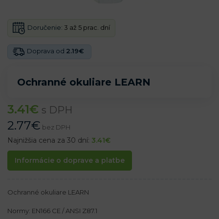
Doručenie:
3 až 5 prac. dní
Doprava od
2.19€
Ochranné okuliare LEARN
3.41
€
s DPH
2.77
€
bez DPH
Najnižšia cena za 30 dní:
3.41
€
Informácie o doprave a platbe
Ochranné okuliare LEARN
Normy: EN166 CE / ANSI Z87.1