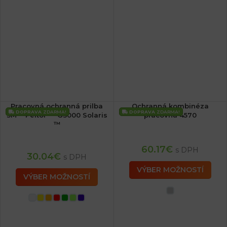
Pracovná ochranná prilba
Ochranná kombinéza
DOPRAVA
ZDARMA!
DOPRAVA
ZDARMA!
3M™ Peltor ™ G3000 Solaris
pracovná 4570
™
60.17
€
s DPH
30.04
€
s DPH
VÝBER MOŽNOSTÍ
VÝBER MOŽNOSTÍ