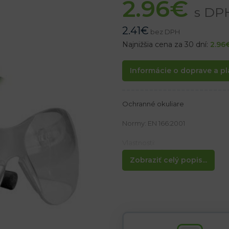
2.96
€
s DP
2.41
€
bez DPH
Najnižšia cena za 30 dní:
2.96
Informácie o doprave a pl
Ochranné okuliare
Normy: EN 166:2001
Vlastnosti:
– Optická trieda 1
Zobraziť celý popis...
– Šošovky vyrobené z polykarb
– Chránia pred škodlivým UV ži
– Na koncoch ramien gumené pr
– Ochrana pred malými pevnými 