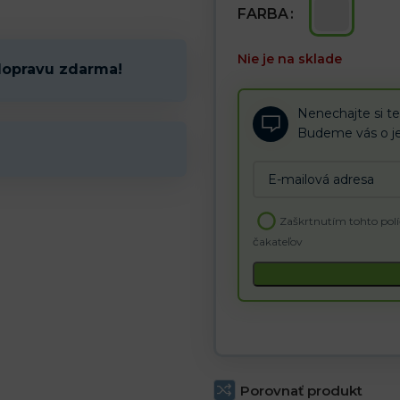
FARBA
Nie je na sklade
dopravu zdarma!
Nenechajte si te
Budeme vás o je
Enter
your
email
Zaškrtnutím tohto polí
address
čakateľov
to
join
the
waitlist
for
this
product
Porovnať produkt