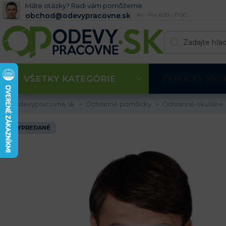
Máte otázky? Radi vám pomôžeme.
obchod@odevypracovne.sk
Po - Pia: 8:00 - 17:00
VŠETKY KATEGÓRIE
TABUĽKY VEĽ
Odevypracovne.sk
Ochranné pomôcky
Ochranné okuliare
VYPREDANÉ