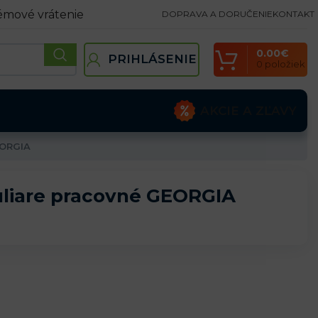
émové vrátenie
DOPRAVA A DORUČENIE
KONTAKT
0.00
€
PRIHLÁSENIE
0
položiek
AKCIE A ZĽAVY
EORGIA
liare pracovné GEORGIA