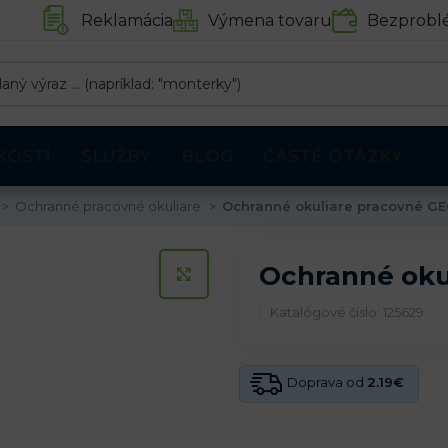
Reklamácia
Výmena tovaru
Bezprobl
KOSTÍ
SLUŽBY
BLOG
ČASTÉ OTÁZKY
Ochranné pracovné okuliare
Ochranné okuliare pracovné G
Ochranné oku
KLIKNITE PRE ZVÄČŠENIE
Katalógové číslo: 125629
Doprava od
2.19€