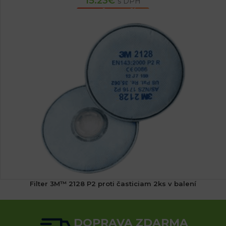
15.23
€
s DPH
PRIDAŤ DO KOŠÍKA
Filter 3M™ 2128 P2 proti časticiam 2ks v balení
16.64
€
s DPH
DOPRAVA ZDARMA