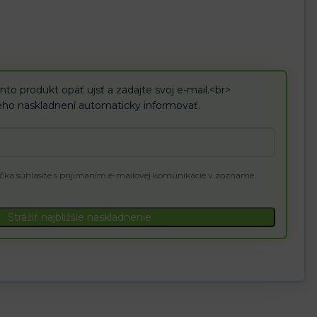
nto produkt opäť ujsť a zadajte svoj e-mail.<br>
ho naskladnení automaticky informovať.
čka súhlasíte s prijímaním e-mailovej komunikácie v zozname
Strážiť najbližšie naskladnenie