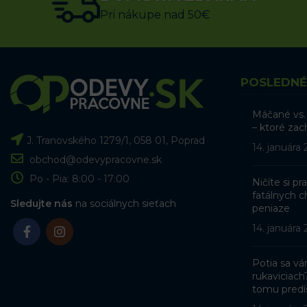
PRIDAŤ DO KOŠÍKA
Pri nákupe nad 50€
POSLEDNÉ
Máčané vs.
– ktoré zac
J. Tranovského 1279/1, 058 01, Poprad
14. januára
obchod@odevypracovne.sk
Po - Pia: 8:00 - 17:00
Ničíte si p
fatálnych ch
Sledujte nás
na sociálnych sieťach
peniaze
14. januára
Potia sa v
rukaviciach
tomu predí