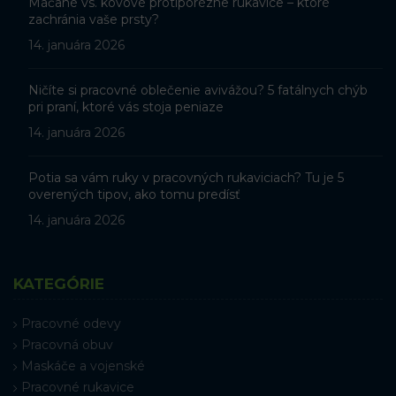
Máčané vs. kovové protiporézne rukavice – ktoré
zachránia vaše prsty?
14. januára 2026
Ničíte si pracovné oblečenie avivážou? 5 fatálnych chýb
pri praní, ktoré vás stoja peniaze
14. januára 2026
Potia sa vám ruky v pracovných rukaviciach? Tu je 5
overených tipov, ako tomu predísť
14. januára 2026
KATEGÓRIE
Pracovné odevy
Pracovná obuv
Maskáče a vojenské
Pracovné rukavice