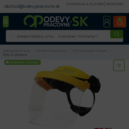
DOPRAVA A PLATBA
KONTAKT
obchod@odevypracovne.sk
0
Odevypracovne.sk
Ochranné pomôcky
Ochrana proti vírusom
Štíty a okuliare
DOPRAVA
ZDARMA!
KL