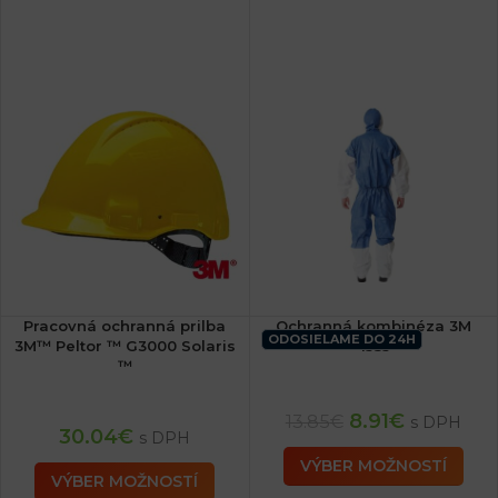
Pracovná ochranná prilba
Ochranná kombinéza 3M
ODOSIELAME DO 24H
3M™ Peltor ™ G3000 Solaris
4535
™
8.91
€
13.85
€
s DPH
30.04
€
s DPH
VÝBER MOŽNOSTÍ
VÝBER MOŽNOSTÍ