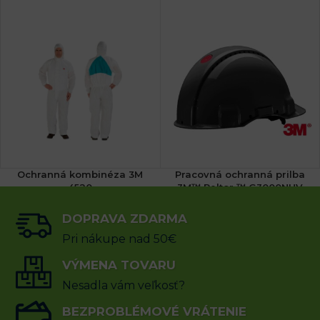
Ochranná kombinéza 3M
Pracovná ochranná prilba
4520
3M™ Peltor ™ G3000NUV
Solaris ™
DOPRAVA ZDARMA
(1x)
11.72
€
s DPH
Pri nákupe nad 50€
38.57
€
s DPH
VÝBER MOŽNOSTÍ
VÝMENA TOVARU
VÝBER MOŽNOSTÍ
Nesadla vám veľkosť?
BEZPROBLÉMOVÉ VRÁTENIE