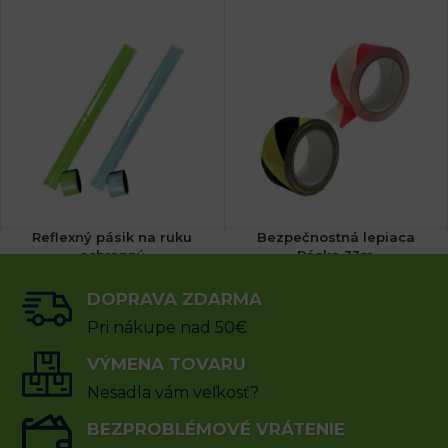
Reflexný pásik na ruku
Bezpečnostná lepiaca
ochranný
Páska 33m
DOPRAVA ZDARMA
0.59
€
13.55
€
s DPH
s DPH
Pri nákupe nad 50€
VÝBER MOŽNOSTÍ
VÝMENA TOVARU
VÝBER MOŽNOSTÍ
Nesadla vám veľkosť?
BEZPROBLÉMOVÉ VRÁTENIE