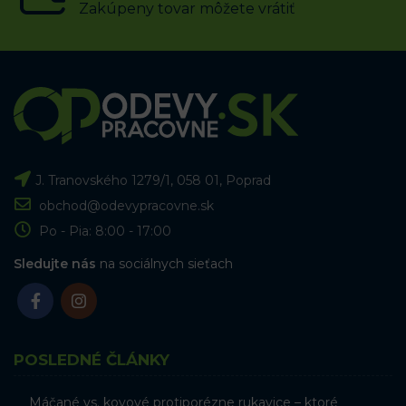
Zakúpeny tovar môžete vrátiť
J. Tranovského 1279/1, 058 01, Poprad
obchod@odevypracovne.sk
Po - Pia: 8:00 - 17:00
Sledujte nás
na sociálnych sieťach
POSLEDNÉ ČLÁNKY
Máčané vs. kovové protiporézne rukavice – ktoré