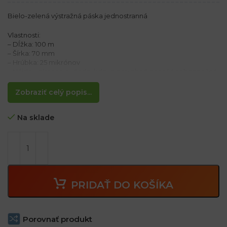
Bielo-zelená výstražná páska jednostranná
Vlastnosti:
– Dĺžka: 100 m
– Šírka: 70 mm
– Hrúbka: 25 mikrónov
– Nájde uplatnenie všade, kde je potrebné označiť nebezpečné
miesta
– Páska odolná voči starnutiu a UV lúčom
Zobraziť celý popis...
Na sklade
PRIDAŤ DO KOŠÍKA
Porovnať produkt