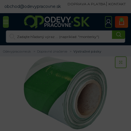
DOPRAVA A PLATBA
KONTAKT
obchod@odevypracovne.sk
0
Odevypracovne.sk
Dopravné značenie
Výstražné pásky
KL