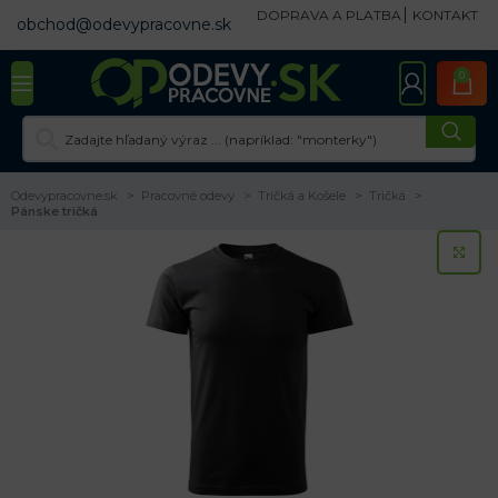
DOPRAVA A PLATBA
KONTAKT
obchod@odevypracovne.sk
0
Odevypracovne.sk
Pracovné odevy
Tričká a Košele
Tričká
Pánske tričká
KL