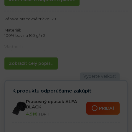
Pánske pracovné tričko 129
Materiál:
100% bavlna 160 g/m2
Vlastnosti:
– Pánske tričko s krátkym rukávom
– Bez bočných švov
– Spevnený ramenný šev
Zobraziť celý popis...
– Silikónová úprava
– Rebrovaný, elastický úplet okolo krku
Farba šedá heather je melírovaná / žíhaná 85% Bavlna, 15%
viskóza
K produktu odporúčame zakúpiť:
Farba šedá ash 97 % bavlna, 3 % viskóza
Pracovný opasok ALFA
BLACK
PRIDAŤ
4.91
€
s DPH