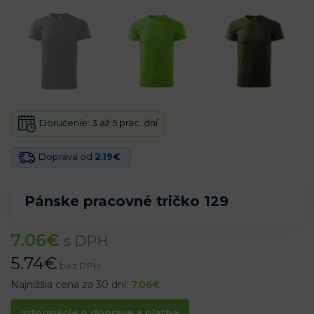
Doručenie:
3 až 5 prac. dní
Doprava od
2.19€
Pánske pracovné tričko 129
7.06
€
s DPH
5.74
€
bez DPH
Najnižšia cena za 30 dní:
7.06
€
Informácie o doprave a platbe