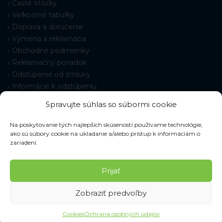
Časté otázky
Veľkostné tabuľky
Doprava a doručenie
Výmena a reklamácia
Obchodné podmienky
Reklamačný poriadok
Odstúpenie od zmluvy
Informácie k odstúpeniu
Kontakt
Spravujte súhlas so súbormi cookie
Nastavenie cookies
Na poskytovanie tých najlepších skúseností používame technológie,
ako sú súbory cookie na ukladanie a/alebo prístup k informáciám o
zariadení.
© 2026 Pracovné odevy ZIKO s. r. o., všetky práva vyhradené.
Prijať
Zobraziť predvoľby
Cookies
Ochrana osobných údajov