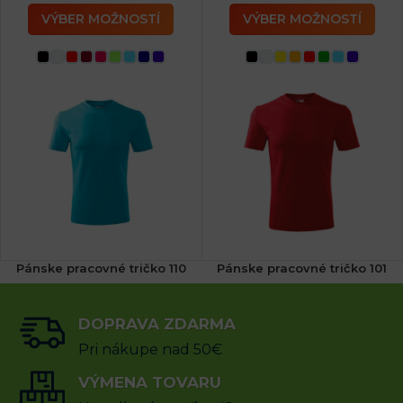
VÝBER MOŽNOSTÍ
VÝBER MOŽNOSTÍ
Pánske pracovné tričko 110
Pánske pracovné tričko 101
(4x)
DOPRAVA ZDARMA
9.52
€
6.75
€
s DPH
s DPH
Pri nákupe nad 50€
VÝBER MOŽNOSTÍ
VÝMENA TOVARU
VÝBER MOŽNOSTÍ