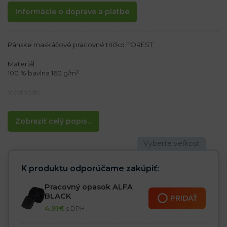
Informácie o doprave a platbe
Pánske maskáčové pracovné tričko FOREST
Materiál:
100 % bavlna 160 g/m²
Vlastnosti:
– Pánske tričko s krátkym rukávom
– Elastický, okrúhly, rebrovaný úplet okolo krku
– Bočné švy
Zobraziť celý popis...
– Klasický strih
– Maskáčová farba
K produktu odporúčame zakúpiť:
Pracovný opasok ALFA
BLACK
PRIDAŤ
4.91
€
s DPH