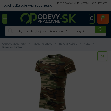
DOPRAVA A PLATBA
KONTAKT
obchod@odevypracovne.sk
0
Odevypracovne.sk
Pracovné odevy
Tričká a Košele
Tričká
Pánske tričká
KL