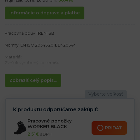
Najnižšia cena za 30 dní:
50.41
€
Informácie o doprave a platbe
Pracovná obuv TRENI SB
Normy: EN ISO 20345:2011, EN20344
Materiál:
Zvršok vyrobený zo semišu
Podrážka vyrobená z EVA a gumy
Vlastnosti:
Zobraziť celý popis...
– Protišmyková podrážka
– Odolná proti olejom
– EVA zabezpečuje pružnosť a je ľahkosť
– Oceľová špička 200 J / 15 kN
– Kategória SB SRA
K produktu odporúčame zakúpiť:
Ideálne pre ženy aj mužov
Pracovné ponožky
WORKER BLACK
PRIDAŤ
2.51
€
s DPH