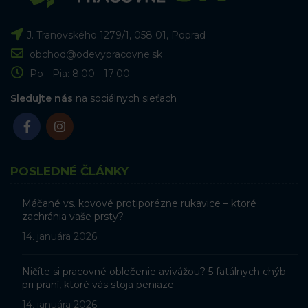
J. Tranovského 1279/1, 058 01, Poprad
obchod@odevypracovne.sk
Po - Pia: 8:00 - 17:00
Sledujte nás
na sociálnych sieťach
POSLEDNÉ ČLÁNKY
Máčané vs. kovové protiporézne rukavice – ktoré
zachránia vaše prsty?
14. januára 2026
Ničíte si pracovné oblečenie avivážou? 5 fatálnych chýb
pri praní, ktoré vás stoja peniaze
14. januára 2026