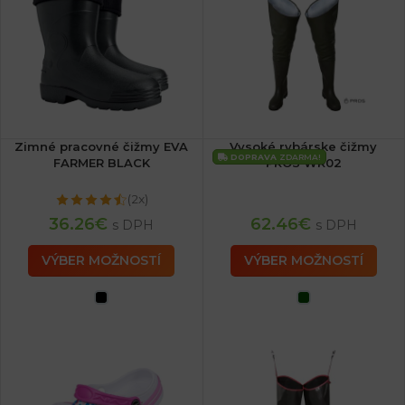
Zimné pracovné čižmy EVA
Vysoké rybárske čižmy
DOPRAVA
ZDARMA!
FARMER BLACK
PROS WR02
(2x)
36.26
€
62.46
€
s DPH
s DPH
VÝBER MOŽNOSTÍ
VÝBER MOŽNOSTÍ