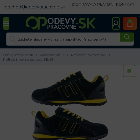
DOPRAVA A PLATBA
KONTAKT
obchod@odevypracovne.sk
0
Odevypracovne.sk
Pracovná obuv
Pracovné poltopánky
Poltopánky so špicou SB,S1
KL