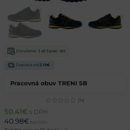
Doručenie:
3 až 5 prac. dní
Doprava od
2.19€
Pracovná obuv TRENI SB
(
1
x)
50.41
€
s DPH
40.98
€
bez DPH