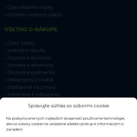
Často kladené otázky
Ochrana osobných údajov
VŠETKO O NÁKUPE
Časté otázky
Veľkostné tabuľky
Doprava a doručenie
Výmena a reklamácia
Obchodné podmienky
Reklamačný poriadok
Odstúpenie od zmluvy
Informácie k odstúpeniu
Kontakt
Spravujte súhlas so súbormi cookie
Nastavenie cookies
Na poskytovanie tých najlepších skúseností používame technológie,
ako sú súbory cookie na ukladanie a/alebo prístup k informáciám o
zariadení.