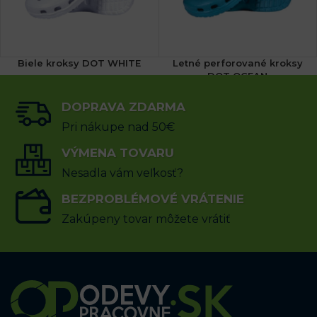
Biele kroksy DOT WHITE
Letné perforované kroksy
DOT OCEAN
DOPRAVA ZDARMA
9.45
€
9.45
€
s DPH
s DPH
Pri nákupe nad 50€
VÝBER MOŽNOSTÍ
VÝMENA TOVARU
VÝBER MOŽNOSTÍ
Nesadla vám veľkosť?
BEZPROBLÉMOVÉ VRÁTENIE
Zakúpeny tovar môžete vrátiť