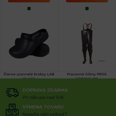
Čierne uzavreté kroksy LAB
Pracovné čižmy PROS
BLACK
STRONG OB
(1x)
DOPRAVA ZDARMA
11.16
€
110.38
€
s DPH
s DPH
Pri nákupe nad 50€
VÝBER MOŽNOSTÍ
VÝMENA TOVARU
VÝBER MOŽNOSTÍ
Nesadla vám veľkosť?