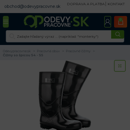
DOPRAVA A PLATBA
KONTAKT
obchod@odevypracovne.sk
0
Odevypracovne.sk
Pracovná obuv
Pracovné čižmy
Čižmy so špicou S4 - S5
KL