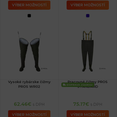
VÝBER MOŽNOSTÍ
VÝBER MOŽNOSTÍ
Vysoké rybárske čižmy
Pracovné čižmy PROS
DOPRAVA
ZDARMA!
PROS WR02
STANDARD
62.46
€
75.17
€
s DPH
s DPH
VÝBER MOŽNOSTÍ
VÝBER MOŽNOSTÍ