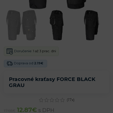
Doručenie:
1 až 3 prac. dni
Doprava od
2.19€
Pracovné kraťasy FORCE BLACK
GRAU
(
17
x)
12.87
€
s DPH
17.66
€