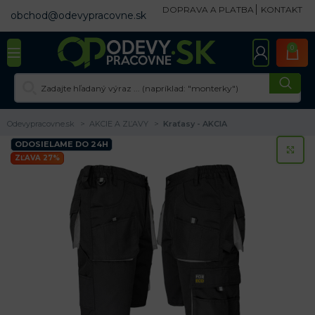
DOPRAVA A PLATBA
KONTAKT
obchod@odevypracovne.sk
0
Odevypracovne.sk
AKCIE A ZĽAVY
Kraťasy - AKCIA
ODOSIELAME DO 24H
KL
ZĽAVA 27%