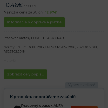
10.46
€
bez DPH
Najnižšia cena za 30 dní:
12.87
€
Informácie o doprave a platbe
Pracovné kraťasy FORCE BLACK GRAU
Normy: EN ISO 13688:2013, EN ISO 12947-2:2016, RS22301:2018,
RS22302:2018
Materiál:
80% polyester, 20% bavlna 260 g/m²
Vlastnosti:
Zobraziť celý popis...
– Elastický pás po bokoch pre lepšie prispôsobenie sa
– Zapínanie na gombík a zips
– Dve zadné vrecká na suchý zips
– Dve bočné vrecká
– Jedno vrecko na nohe na príslušenstvo a bočné pozdĺžné
K produktu odporúčame zakúpiť:
vrecko
– Testované na škodlivé látky v súlade s normami OEKO-TEX®
Pracovný opasok ALFA