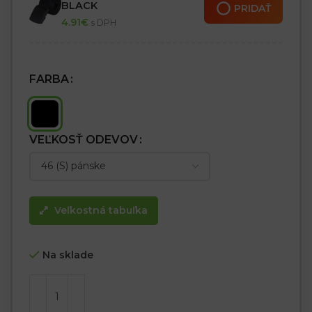
Standard 100
BLACK
PRIDAŤ
4.91
€
s DPH
FARBA
VEĽKOSŤ ODEVOV
Veľkostná tabuľka
Na sklade