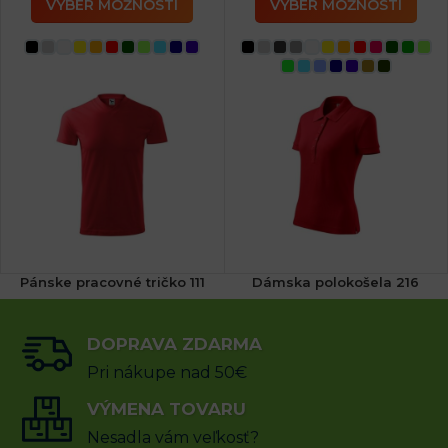
VÝBER MOŽNOSTÍ
VÝBER MOŽNOSTÍ
Pánske pracovné tričko 111
Dámska polokošela 216
DOPRAVA ZDARMA
9.83
€
16.19
€
s DPH
s DPH
Pri nákupe nad 50€
VÝBER MOŽNOSTÍ
VÝMENA TOVARU
VÝBER MOŽNOSTÍ
Nesadla vám veľkosť?