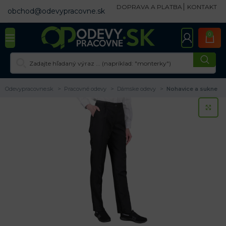
DOPRAVA A PLATBA
KONTAKT
obchod@odevypracovne.sk
0
Odevypracovne.sk
Pracovné odevy
Dámske odevy
Nohavice a sukne
KL