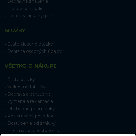
Dopravné značenie
Pracovné náradie
Upratovanie a hygiena
SLUŽBY
Často kladené otázky
Ochrana osobných údajov
VŠETKO O NÁKUPE
Časté otázky
Veľkostné tabuľky
Doprava a doručenie
Výmena a reklamácia
Obchodné podmienky
Reklamačný poriadok
Odstúpenie od zmluvy
Informácie k odstúpeniu