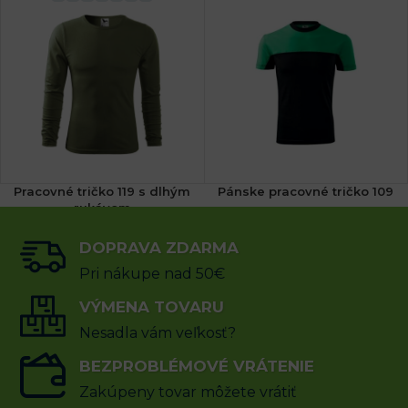
Pracovné tričko 119 s dlhým
Pánske pracovné tričko 109
rukávom
(4x)
DOPRAVA ZDARMA
10.65
€
11.88
€
s DPH
s DPH
Pri nákupe nad 50€
VÝBER MOŽNOSTÍ
VÝMENA TOVARU
VÝBER MOŽNOSTÍ
Nesadla vám veľkosť?
BEZPROBLÉMOVÉ VRÁTENIE
Zakúpeny tovar môžete vrátiť