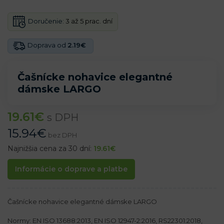
Doručenie:
3 až 5 prac. dní
Doprava od
2.19€
Čašnícke nohavice elegantné
dámske LARGO
19.61
€
s DPH
15.94
€
bez DPH
Najnižšia cena za 30 dní:
19.61
€
Informácie o doprave a platbe
Čašnícke nohavice elegantné dámske LARGO
Normy: EN ISO 13688:2013, EN ISO 12947-2:2016, RS22301:2018,