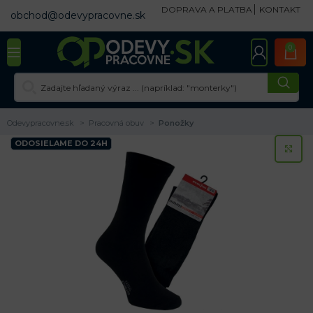
DOPRAVA A PLATBA
KONTAKT
obchod@odevypracovne.sk
0
Odevypracovne.sk
Pracovná obuv
Ponožky
ODOSIELAME DO 24H
KL