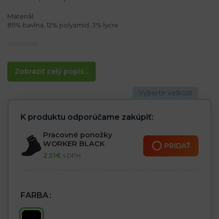
Materiál:
85% bavlna, 12% polyamid, 3% lycra
Vlastnosti:
– Dvojitá manžeta poskytuje komfort
– Ploché švy zabraňujú odreninám na prstoch, a to aj v
extrémnych podmienkach
Zobraziť celý popis...
– Vhodné na každodenné nosenie
Veľkosť 42 = 39 – 42
Veľkosť 46 = 43 – 46
K produktu odporúčame zakúpiť:
Pracovné ponožky
WORKER BLACK
PRIDAŤ
2.51
€
s DPH
FARBA