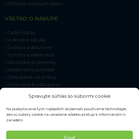
Ochrana osobných údajov
VŠETKO O NÁKUPE
Časté otázky
Veľkostné tabuľky
Doprava a doručenie
Výmena a reklamácia
Obchodné podmienky
Reklamačný poriadok
Odstúpenie od zmluvy
Informácie k odstúpeniu
Kontakt
Spravujte súhlas so súbormi cookie
Nastavenie cookies
Na poskytovanie tých najlepších skúseností používame technológie,
ako sú súbory cookie na ukladanie a/alebo prístup k informáciám o
zariadení.
© 2026 Pracovné odevy ZIKO s. r. o., všetky práva vyhradené.
Prijať