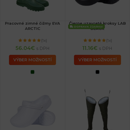
Pracovné zimné čižmy EVA
Čierne uzavreté kroksy LAB
DOPRAVA
ZDARMA!
ARCTIC
BLACK
(1x)
(1x)
56.04
€
11.16
€
s DPH
s DPH
VÝBER MOŽNOSTÍ
VÝBER MOŽNOSTÍ