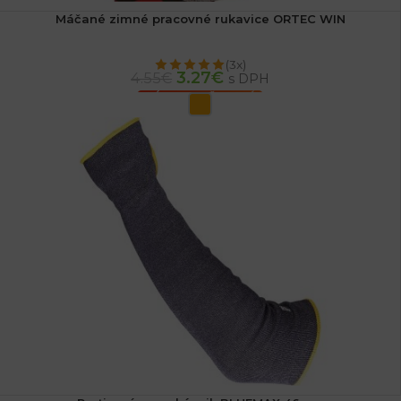
Máčané zimné pracovné rukavice ORTEC WIN
(3x)
3.27
€
4.55
€
s DPH
VÝBER MOŽNOSTÍ