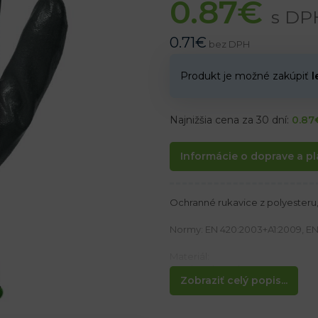
0.87
€
s DP
0.71
€
bez DPH
Produkt je možné zakúpiť
l
Najnižšia cena za 30 dní:
0.87
Informácie o doprave a pl
Ochranné rukavice z polyesteru,
Normy: EN 420:2003+A1:2009, EN 3
Materiál:
Vyrobené z polyestru
Zobraziť celý popis...
Potiahnuté nitrilom
Vlastnosti: