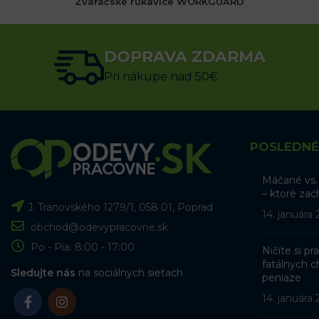
Zváračské rukavice WORKGUARD
22.76
€
s DPH
DOPRAVA ZDARMA
VÝBER MOŽNOSTÍ
Pri nákupe nad 50€
POSLEDNÉ
Máčané vs.
– ktoré zac
J. Tranovského 1279/1, 058 01, Poprad
14. januára
obchod@odevypracovne.sk
Po - Pia: 8:00 - 17:00
Ničíte si p
fatálnych ch
Sledujte nás
na sociálnych sieťach
peniaze
14. januára