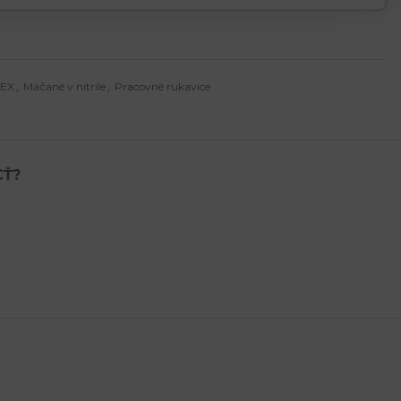
TEX
,
Máčané v nitrile
,
Pracovné rukavice
CŤ?