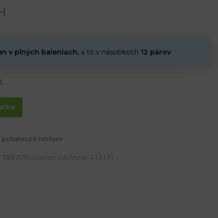
H
en v plných baleniach
, a to v násobkoch
12 párov
.
€
atbe
 potiahnuté nitrilom
88:2016 (úroveň odolnosti: 4 1 2 1 X)