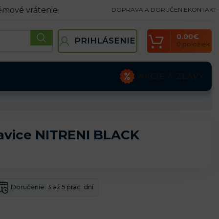
émové vrátenie
DOPRAVA A DORUČENIE
KONTAKT
0.00
€
PRIHLÁSENIE
0
položiek
AKCIE A ZĽAVY
avice NITRENI BLACK
Doručenie:
3 až 5 prac. dní