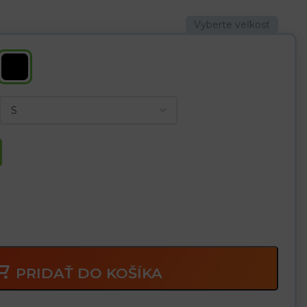
sťou proti oderu
ipulácii
 a cit
kom a olejom
nické práce
PRIDAŤ DO KOŠÍKA