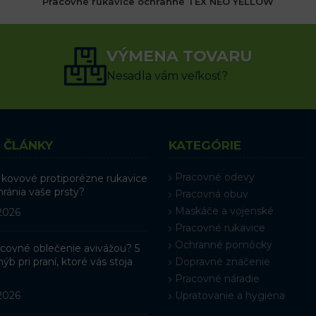
Pracovné rukavice ochranné TEX NEO YELLOW
1.49
€
s DPH
VÝMENA TOVARU
VÝBER MOŽNOSTÍ
Nesadla vám veľkosť?
 ČLÁNKY
KATEGÓRIE
Pracovné odevy
 kovové protiporézne rukavice
hránia vaše prsty?
Pracovná obuv
Maskáče a vojenské
 2026
Pracovné rukavice
Ochranné pomôcky
racovné oblečenie avivážou? 5
ýb pri praní, ktoré vás stoja
Dopravné značenie
Pracovné náradie
 2026
Upratovanie a hygiena