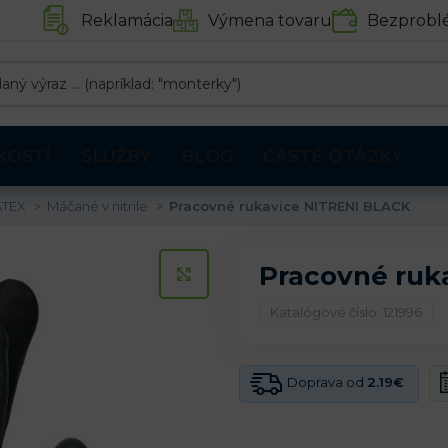
Reklamácia
Výmena tovaru
Bezprobl
KOSTÍ
SLUŽBY
BLOG
ČASTÉ OTÁZKY
ATEX
Máčané v nitrile
Pracovné rukavice NITRENI BLACK
Pracovné ruk
KLIKNITE PRE ZVÄČŠENIE
Katalógové číslo: 121996
Doprava od
2.19€