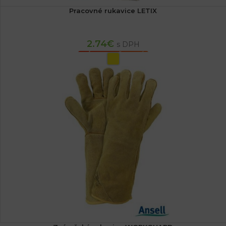
Pracovné rukavice LETIX
2.74
€
s DPH
VÝBER MOŽNOSTÍ