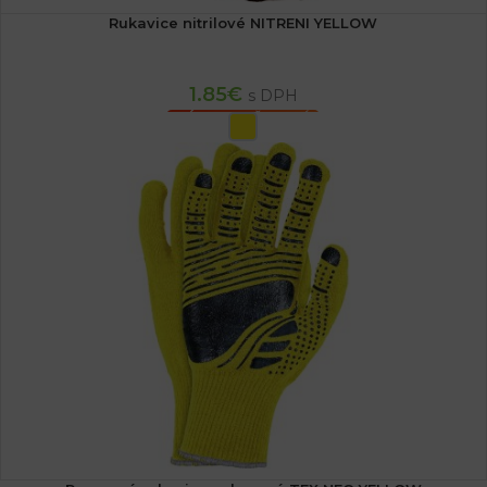
Rukavice nitrilové NITRENI YELLOW
1.85
€
s DPH
VÝBER MOŽNOSTÍ