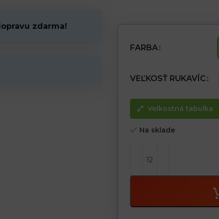
– Zakončené mažetou
– Vyznačujú sa zvýšenou odolno
– Ideálne na výkon zložitých man
dopravu zdarma!
– Poskytujú vynikajúcu obratnosť
– Nitril zvyšuje odolnosť voči tu
– Vhodné na všeobecné mecha
FARBA
VEĽKOSŤ RUKAVÍC
Veľkostná tabuľka
Na sklade