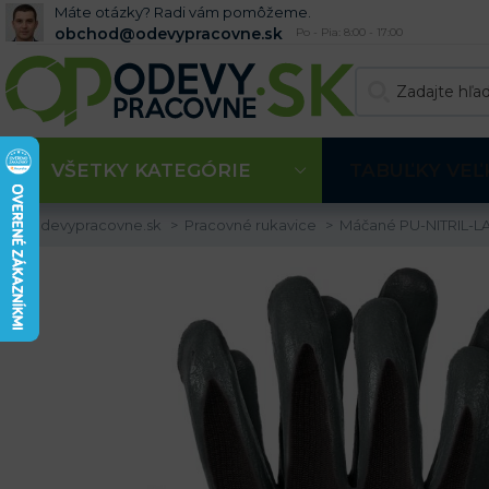
Máte otázky? Radi vám pomôžeme.
obchod@odevypracovne.sk
Po - Pia: 8:00 - 17:00
VŠETKY KATEGÓRIE
TABUĽKY VEĽ
Odevypracovne.sk
Pracovné rukavice
Máčané PU-NITRIL-L