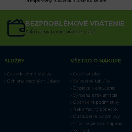
Protiporézny rukávnik BLUEMAX 46 cm
6.96
€
s DPH
BEZPROBLÉMOVÉ VRÁTENIE
PRIDAŤ DO KOŠÍKA
Zakúpeny tovar môžete vrátiť
SLUŽBY
VŠETKO O NÁKUPE
Často kladené otázky
Časté otázky
Ochrana osobných údajov
Veľkostné tabuľky
Doprava a doručenie
Výmena a reklamácia
Obchodné podmienky
Reklamačný poriadok
Odstúpenie od zmluvy
Informácie k odstúpeniu
Kontakt