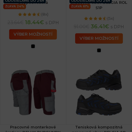
ODOSIELAME DO 24H
ODOSIELAME DO 24H
bezpečnostná
pracovná obuv BELGIA ROL
ZĽAVA 24%
ZĽAVA 61%
S1P
(8x)
(5x)
18.44
€
23.64
€
s DPH
36.41
€
91.00
€
s DPH
VÝBER MOŽNOSTÍ
VÝBER MOŽNOSTÍ
Pracovné monterkové
Tenisková kompozitná