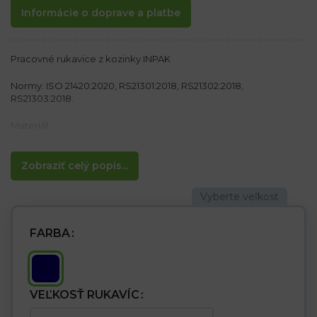
Informácie o doprave a platbe
Pracovné rukavice z kozinky INPAK
Normy: ISO 21420:2020, RS21301:2018, RS21302:2018,
RS21303:2018.
Materiál:
Dlaňová časť z jemnej kvalitnej kozej kože
Chrbtová časť z elastickej textílie
Zobraziť celý popis...
Vlastnosti
– Dlaňová časť je vyrobená z jedného kusu kože, rukavice tak
majú väčšiu pevnosť a odolnosť proti oderu
– Vysoko kvalitná koža poskytuje vynikajúci komfort a
spokojnosť aj pre toho najnáročnejšieho zákazníka
FARBA
– V zápästnej časti jemná guma
– Ideálne pre vodičov a manažérov
VEĽKOSŤ RUKAVÍC