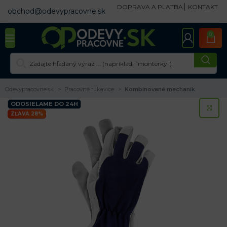
DOPRAVA A PLATBA
KONTAKT
obchod@odevypracovne.sk
0
Odevypracovne.sk
Pracovné rukavice
Kombinované mechanik
ODOSIELAME DO 24H
KL
ZĽAVA 28%