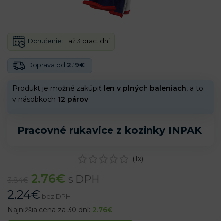
Doručenie:
1 až 3 prac. dni
Doprava od
2.19€
Produkt je možné zakúpiť
len v plných baleniach
, a to
v násobkoch
12 párov
.
Pracovné rukavice z kozinky INPAK
(
1
x)
2.76
€
s DPH
3.84
€
2.24
€
bez DPH
Najnižšia cena za 30 dní:
2.76
€