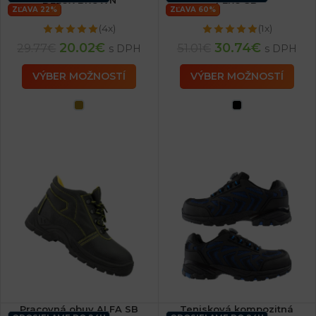
ZĽAVA 22%
ZĽAVA 60%
(4x)
(1x)
20.02
€
30.74
€
29.77
€
51.01
€
s DPH
s DPH
VÝBER MOŽNOSTÍ
VÝBER MOŽNOSTÍ
Pracovná obuv ALFA SB
Tenisková kompozitná