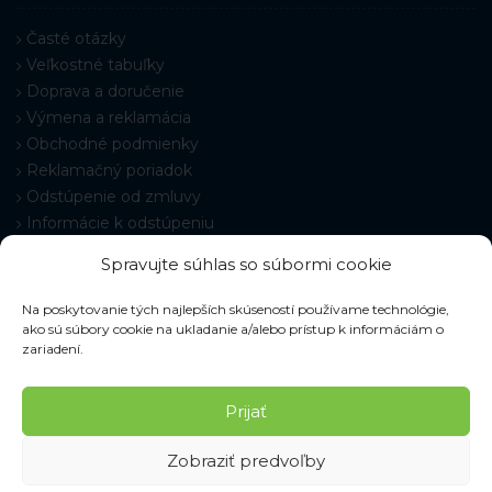
Časté otázky
Veľkostné tabuľky
Doprava a doručenie
Výmena a reklamácia
Obchodné podmienky
Reklamačný poriadok
Odstúpenie od zmluvy
Informácie k odstúpeniu
Kontakt
Spravujte súhlas so súbormi cookie
Nastavenie cookies
Na poskytovanie tých najlepších skúseností používame technológie,
ako sú súbory cookie na ukladanie a/alebo prístup k informáciám o
zariadení.
© 2026 Pracovné odevy ZIKO s. r. o., všetky práva vyhradené.
Prijať
Zobraziť predvoľby