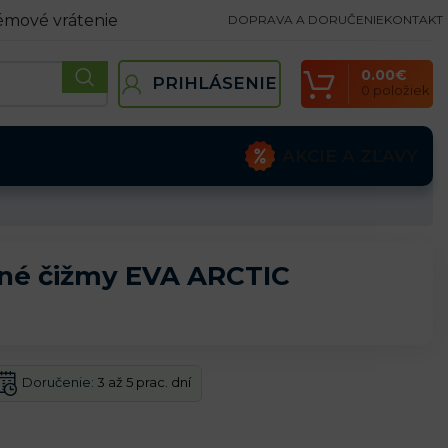
émové vrátenie
DOPRAVA A DORUČENIE
KONTAKT
0.00
€
PRIHLÁSENIE
0
položiek
AKCIE A ZĽAVY
né čižmy EVA ARCTIC
Doručenie:
3 až 5 prac. dní