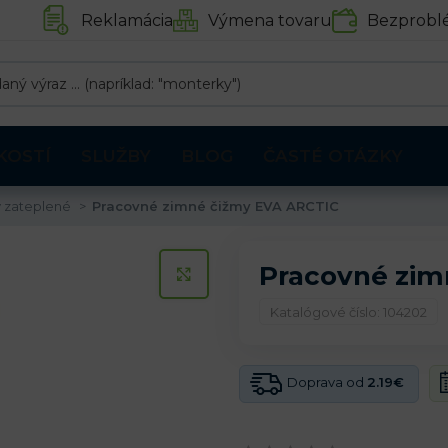
Reklamácia
Výmena tovaru
Bezprobl
KOSTÍ
SLUŽBY
BLOG
ČASTÉ OTÁZKY
 zateplené
Pracovné zimné čižmy EVA ARCTIC
Pracovné zim
KLIKNITE PRE ZVÄČŠENIE
Katalógové číslo: 104202
Doprava od
2.19€