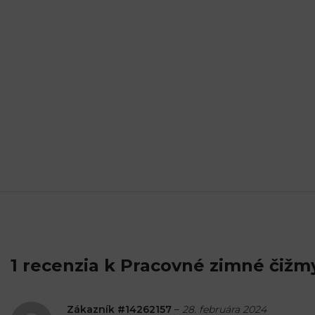
1 recenzia k
Pracovné zimné čižm
Zákazník #14262157
–
28. februára 2024