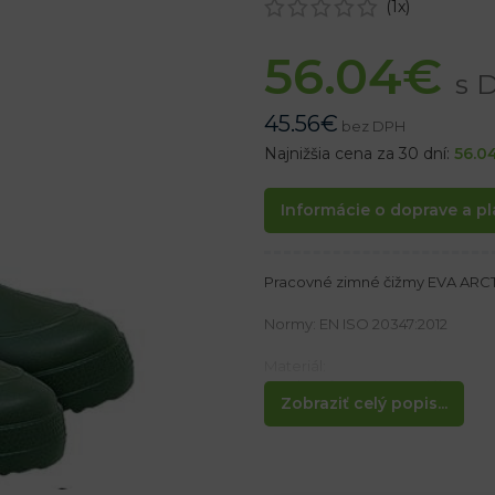
(
1
x)
56.04
€
s 
45.56
€
bez DPH
Najnižšia cena za 30 dní:
56.0
Informácie o doprave a pl
Pracovné zimné čižmy EVA ARC
Normy: EN ISO 20347:2012
Materiál:
Vyrobené z EVA materiálu
Zobraziť celý popis...
Vlastnosti:
– EXTRA ľahké
– Vyberateľná vložka
– Alumíniová vložka pod vyberat