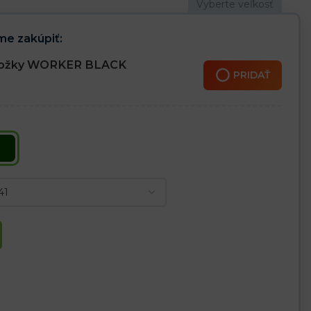
– ochrana pred snehom
ách do -30 ° C
e zakúpiť:
nožky WORKER BLACK
PRIDAŤ