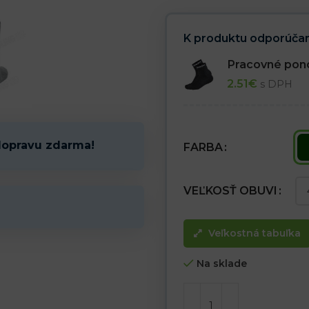
– Možnosť stiahnutia na vrchu 
– Určené pre použitie pri teplot
K produktu odporúčam
Pracovné po
2.51
€
s DPH
dopravu zdarma!
FARBA
VEĽKOSŤ OBUVI
Veľkostná tabuľka
Na sklade