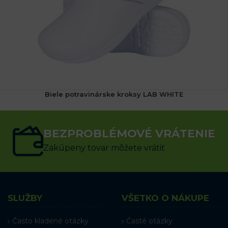
Biele potravinárske kroksy LAB WHITE
(1x)
11.16
€
s DPH
BEZPROBLÉMOVÉ VRÁTENIE
VÝBER MOŽNOSTÍ
Zakúpeny tovar môžete vrátiť
SLUŽBY
VŠETKO O NÁKUPE
Často kladené otázky
Časté otázky