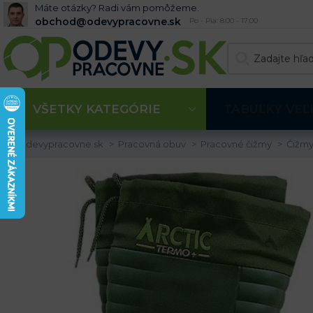
Máte otázky? Radi vám pomôžeme.
obchod@odevypracovne.sk
Po - Pia: 8:00 - 17:00
VŠETKY KATEGÓRIE
TABUĽKY VEĽ
Odevypracovne.sk
Pracovná obuv
Pracovné čižmy
Čižmy