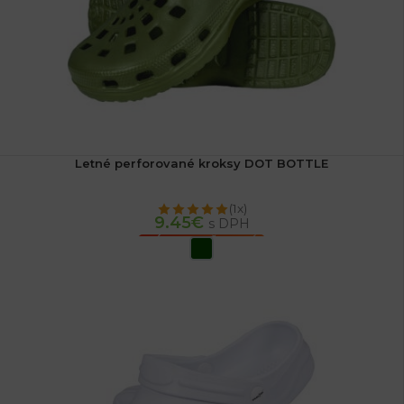
Letné perforované kroksy DOT BOTTLE
(1x)
9.45
€
s DPH
VÝBER MOŽNOSTÍ