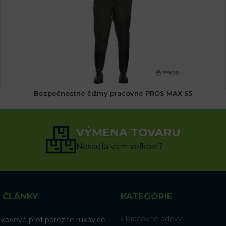
Bezpečnostné čižmy pracovné PROS MAX S5
95.93
€
s DPH
VÝMENA TOVARU
VÝBER MOŽNOSTÍ
Nesadla vám veľkosť?
 ČLÁNKY
KATEGÓRIE
Pracovné odevy
 kovové protiporézne rukavice