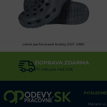
Letné perforované kroksy DOT GREY
(1x)
9.45
€
s DPH
DOPRAVA ZDARMA
VÝBER MOŽNOSTÍ
Pri nákupe nad 50€
POSLEDNÉ
Máčané vs.