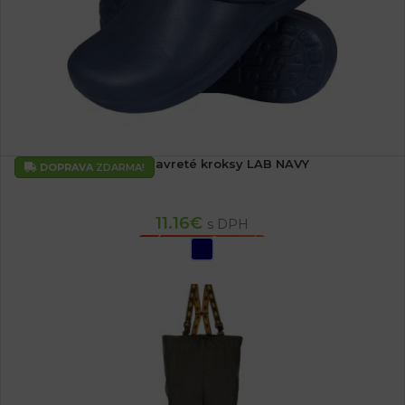
Modré uzavreté kroksy LAB NAVY
DOPRAVA
ZDARMA!
11.16
€
s DPH
VÝBER MOŽNOSTÍ