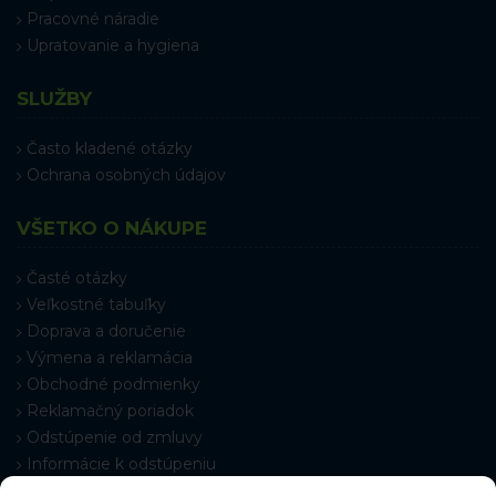
Pracovné náradie
Upratovanie a hygiena
SLUŽBY
Často kladené otázky
Ochrana osobných údajov
VŠETKO O NÁKUPE
Časté otázky
Veľkostné tabuľky
Doprava a doručenie
Výmena a reklamácia
Obchodné podmienky
Reklamačný poriadok
Odstúpenie od zmluvy
Informácie k odstúpeniu
Kontakt