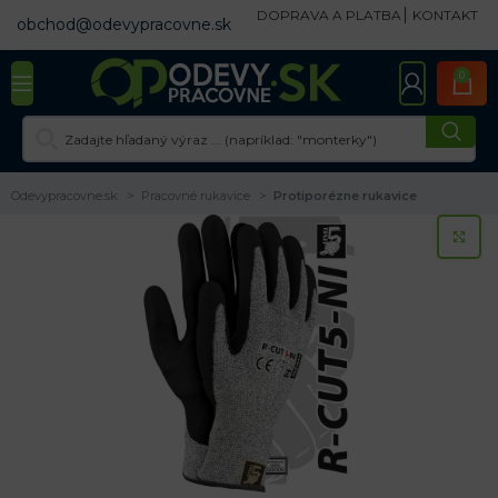
DOPRAVA A PLATBA
KONTAKT
obchod@odevypracovne.sk
0
Odevypracovne.sk
Pracovné rukavice
Protiporézne rukavice
KL