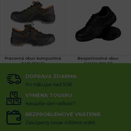
Pracovná obuv kompozitná
Bezpečnostná obuv
CARLOW S1
GAMALOW SB
(6x)
(2x)
DOPRAVA ZDARMA
18.89
€
26.14
€
50.80
€
37.34
€
s DPH
s DPH
Pri nákupe nad 50€
VÝBER MOŽNOSTÍ
VÝMENA TOVARU
VÝBER MOŽNOSTÍ
Nesadla vám veľkosť?
BEZPROBLÉMOVÉ VRÁTENIE
Zakúpeny tovar môžete vrátiť