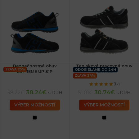
Bezpečnostná obuv
Tenisková pracovná obuv
ZĽAVA 25%
ODOSIELAME DO 24H
EXTREME UP S1P
PERU SB
ZĽAVA 24%
(1x)
38.24
€
30.74
€
58.22
€
51.01
€
s DPH
s DPH
VÝBER MOŽNOSTÍ
VÝBER MOŽNOSTÍ