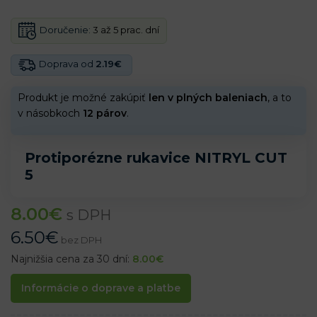
Doručenie:
3 až 5 prac. dní
Doprava od
2.19€
Produkt je možné zakúpiť
len v plných baleniach
, a to
v násobkoch
12 párov
.
Protiporézne rukavice NITRYL CUT
5
8.00
€
s DPH
6.50
€
bez DPH
Najnižšia cena za 30 dní:
8.00
€
Informácie o doprave a platbe