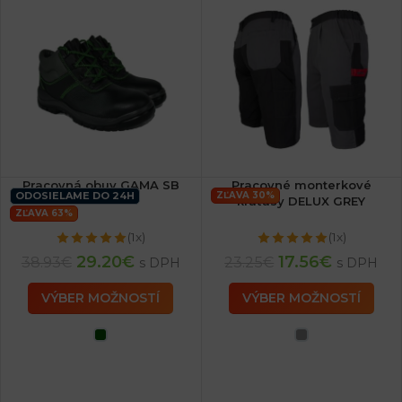
Pracovná obuv GAMA SB
Pracovné monterkové
ODOSIELAME DO 24H
ZĽAVA 30%
kraťasy DELUX GREY
ZĽAVA 63%
(1x)
(1x)
29.20
€
17.56
€
38.93
€
23.25
€
s DPH
s DPH
VÝBER MOŽNOSTÍ
VÝBER MOŽNOSTÍ