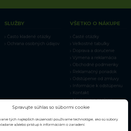
SLUŽBY
VŠETKO O NÁKUPE
Často kladené otázky
Časté otázky
Ochrana osobných údajov
Veľkostné tabuľky
Doprava a doručenie
Výmena a reklamácia
Obchodné podmienky
Reklamačný poriadok
Odstúpenie od zmluvy
Informácie k odstúpeniu
Kontakt
Nastavenie cookies
Spravujte súhlas so súbormi cookie
anie tých najlepších skúseností používame technológie, ako sú súbory
kladanie a/alebo prístup k informáciám o zariadení.