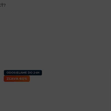
CŤ?
ODOSIELAME DO 24H
ZĽAVA 60%