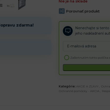
Nie je na sklade
– Chráni pred netoxickými alebo
Olejové hmly) v koncentráciách 
Porovnať produkt
Cena je uvedená za balenie 20k
dopravu zdarma!
Nenechajte si tento
jeho naskladnení au
Enter
your
email
Zaškrtnutím tohto políčka 
address
to
join
the
waitlist
Kategórie:
for
AKCIE A ZĽAVY
,
Ochra
Ochranné pomôcky - AKCIA
,
Respi
this
product