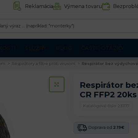
Reklamácia
Výmena tovaru
Bezprobl
KOSTÍ
SLUŽBY
BLOG
ČASTÉ OTÁZKY
som
Respirátory a filtre proti vírusom
Respirátor bez výdychové
Respirátor b
KLIKNITE PRE ZVÄČŠENIE
CR FFP2 20ks
Katalógové číslo: 231177
Doprava od
2.19€