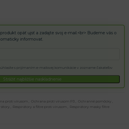
 stredne toxickými kvapalnými alebo tuhými aerosólmi (napr.
12,5xOEL alebo 10xAPF (NDS) (FFP2)
s
 produkt opäť ujsť a zadajte svoj e-mail.<br> Budeme vás o
tomaticky informovať.
súhlasíte s prijímaním e-mailovej komunikácie v zozname čakateľov
Strážiť najbližšie naskladnenie
na proti vírusom
,
Ochrana proti vírusom P3
,
Ochranné pomôcky
,
rátory
,
Respirátory a filtre proti vírusom
,
Respirátory masky filtre