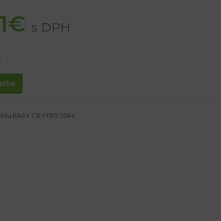
1
€
s DPH
€
atbe
tilu EASY CR FFP2 20ks
 vonkajšej strane respirátora
 podliatinami
a kovovému prachu, jemným časticiam, olejovej hmle a ozónu
ie dreva a kovov, brúsenie a lakovanie