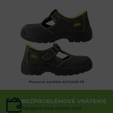
Pracovné sandále ALFASAN SB
(7x)
20.28
€
24.46
€
s DPH
BEZPROBLÉMOVÉ VRÁTENIE
VÝBER MOŽNOSTÍ
Zakúpeny tovar môžete vrátiť