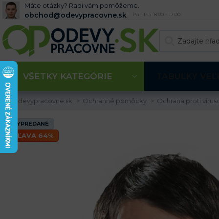
Máte otázky? Radi vám pomôžeme.
obchod@odevypracovne.sk
Po - Pia: 8:00 - 17:00
VŠETKY KATEGÓRIE
TABUĽKY VEĽ
Odevypracovne.sk
Ochranné pomôcky
Ochrana proti víru
VYPREDANÉ
ZĽAVA 64%