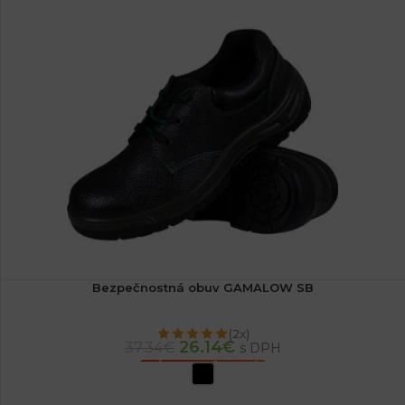
Bezpečnostná obuv GAMALOW SB
(2x)
26.14
€
37.34
€
s DPH
VÝBER MOŽNOSTÍ