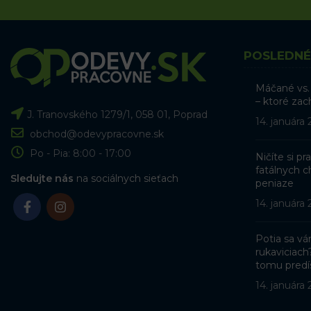
POSLEDNÉ
Máčané vs.
– ktoré zac
J. Tranovského 1279/1, 058 01, Poprad
14. januára
obchod@odevypracovne.sk
Po - Pia: 8:00 - 17:00
Ničíte si p
fatálnych ch
Sledujte nás
na sociálnych sieťach
peniaze
14. januára
Potia sa v
rukaviciach
tomu predí
14. januára