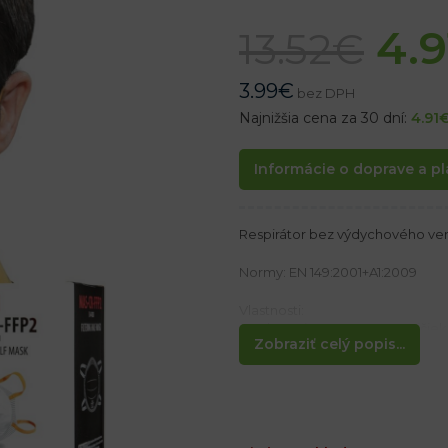
4.9
13.52
€
3.99
€
bez DPH
Najnižšia cena za 30 dní:
4.91
Informácie o doprave a pl
Respirátor bez výdychového ven
Normy: EN 149:2001+A1:2009
Vlastnosti:
– Uchytenie pomocou gumičiek
Zobraziť celý popis...
– Kovová spona na úrovni nosa na
– Penový vankúš chráni nos pred
– Oválny tvar
– Ideálna ochrana proti prachu 
– Používa sa najmä na spracovan
– Protizahmlievacie vlastnosti