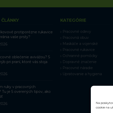
 ČLÁNKY
KATEGÓRIE
Pracovné odevy
 kovové protiporézne rukavice
hránia vaše prsty?
Pracovná obuv
Maskáče a vojenské
 2026
Pracovné rukavice
Ochranné pomôcky
racovné oblečenie avivážou? 5
ýb pri praní, ktoré vás stoja
Dopravné značenie
Pracovné náradie
 2026
Upratovanie a hygiena
ám ruky v pracovných
? Tu je 5 overených tipov, ako
sť
Na poskytov
 2026
cookie na u