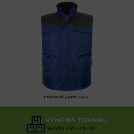
Pracovná vesta SVENI
19.34
€
25.82
€
s DPH
VÝMENA TOVARU
VÝBER MOŽNOSTÍ
Nesadla vám veľkosť?