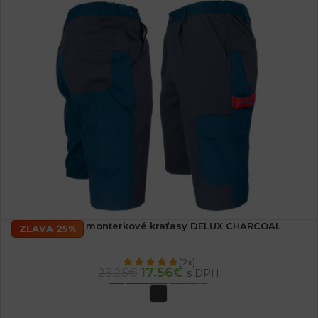
Pracovné monterkové kraťasy DELUX CHARCOAL
ZĽAVA 25%
(2x)
17.56
€
23.25
€
s DPH
VÝBER MOŽNOSTÍ