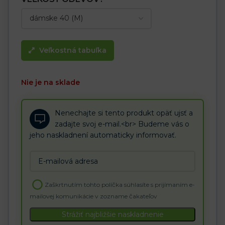
Veľkostná tabuľka
Nie je na sklade
Nenechajte si tento produkt opäť ujsť a
zadajte svoj e-mail.<br> Budeme vás o
jeho naskladnení automaticky informovať.
Enter
your
email
Zaškrtnutím tohto políčka súhlasíte s prijímaním e-
address
mailovej komunikácie v zozname čakateľov
to
join
Strážiť najbližšie naskladnenie
the