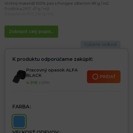
Vrchný materiál 100% pes s Pongee záterom 161 g / m2
Podšívka 210T 47 g / m2
Zateplenie PES 210 g / m2
Vlastnosti:
– Odnímateľná kapucňa
Zobraziť celý popis...
– Odnímateľná fleecová vložka – možné nosiť samostatne
– Manžety na rukávoch
– 4 vrecká na zips
– Zapínanie na zips + lem na suchý zips
– Prešívaná s veľkou mriežkou
K produktu odporúčame zakúpiť:
Pracovný opasok ALFA
BLACK
PRIDAŤ
4.91
€
s DPH
FARBA
VEĽKOSŤ ODEVOV