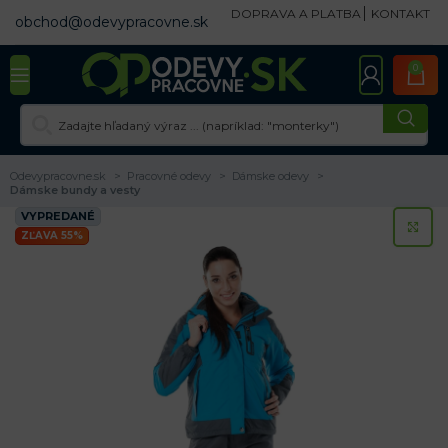
DOPRAVA A PLATBA
KONTAKT
obchod@odevypracovne.sk
0
Odevypracovne.sk
Pracovné odevy
Dámske odevy
Dámske bundy a vesty
VYPREDANÉ
KL
ZĽAVA 55%