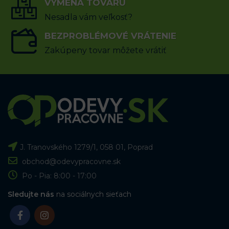
VÝBER MOŽNOSTÍ
VÝMENA TOVARU
VÝBER MOŽNOSTÍ
Nesadla vám veľkosť?
BEZPROBLÉMOVÉ VRÁTENIE
Zakúpeny tovar môžete vrátiť
J. Tranovského 1279/1, 058 01, Poprad
obchod@odevypracovne.sk
Po - Pia: 8:00 - 17:00
Sledujte nás
na sociálnych sieťach