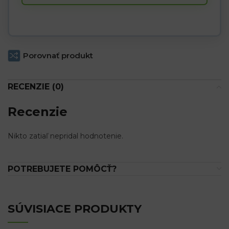
waitlist
for
this
product
Porovnať produkt
RECENZIE (0)
Recenzie
Nikto zatiaľ nepridal hodnotenie.
POTREBUJETE POMÔCŤ?
SÚVISIACE PRODUKTY