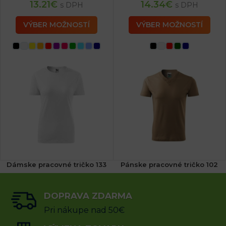
13.21
€
14.34
€
s DPH
s DPH
VÝBER MOŽNOSTÍ
VÝBER MOŽNOSTÍ
Dámske pracovné tričko 133
Pánske pracovné tričko 102
(2x)
DOPRAVA ZDARMA
6.14
€
7.68
€
s DPH
s DPH
Pri nákupe nad 50€