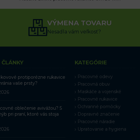
(3x)
3.27
€
4.55
€
s DPH
VÝMENA TOVARU
VÝBER MOŽNOSTÍ
Nesadla vám veľkosť?
 ČLÁNKY
KATEGÓRIE
Pracovné odevy
 kovové protiporézne rukavice
hránia vaše prsty?
Pracovná obuv
Maskáče a vojenské
 2026
Pracovné rukavice
Ochranné pomôcky
racovné oblečenie avivážou? 5
ýb pri praní, ktoré vás stoja
Dopravné značenie
Pracovné náradie
 2026
Upratovanie a hygiena