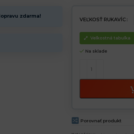
– Ideálne na šport, cyklistiku a
dopravu zdarma!
VEĽKOSŤ RUKAVÍC
Veľkostná tabuľka
Na sklade
Porovnať produkt