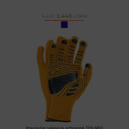
2.44
€
5.49
€
s DPH
VÝBER MOŽNOSTÍ
Pracovné rukavice ochranné TEX NEO