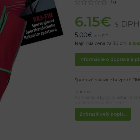
(
1
x)
6.15
€
s DPH
5.00
€
bez DPH
Najnižšia cena za 30 dní:
6.15
€
Informácie o doprave a pl
Športové rukavice bezprsté FI
Materiál:
Kombinácia Lycry (elastan) a Am
Vrchná časť zo žltej lycry
Zobraziť celý popis...
Vlastnosti:
– Vystužené na dlani
– Malé otvory na prstoch na vnú
– Zapínanie na suchý zips na záp
– Ideálne na prenášanie vecí, ke