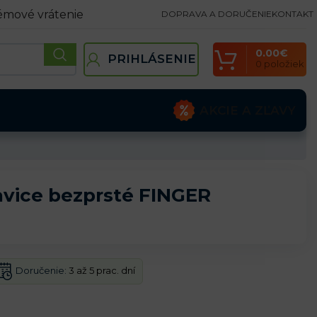
émové vrátenie
DOPRAVA A DORUČENIE
KONTAKT
0.00
€
PRIHLÁSENIE
0
položiek
AKCIE A ZĽAVY
avice bezprsté FINGER
Doručenie:
3 až 5 prac. dní