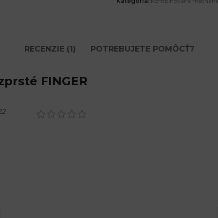
Kategória:
Kombinované mechani
RECENZIE (1)
POTREBUJETE POMÔCŤ?
zprsté FINGER
22