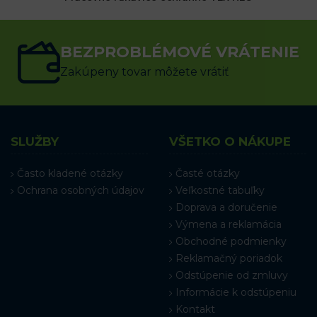
1.49
€
s DPH
BEZPROBLÉMOVÉ VRÁTENIE
VÝBER MOŽNOSTÍ
Zakúpeny tovar môžete vrátiť
SLUŽBY
VŠETKO O NÁKUPE
Často kladené otázky
Časté otázky
Ochrana osobných údajov
Veľkostné tabuľky
Doprava a doručenie
Výmena a reklamácia
Obchodné podmienky
Reklamačný poriadok
Odstúpenie od zmluvy
Informácie k odstúpeniu
Kontakt