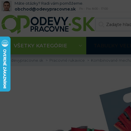
Máte otázky? Radi vám pomôžeme.
obchod@odevypracovne.sk
Po - Pia: 8:00 - 17:00
VŠETKY KATEGÓRIE
TABUĽKY VEĽ
Odevypracovne.sk
Pracovné rukavice
Kombinované mech