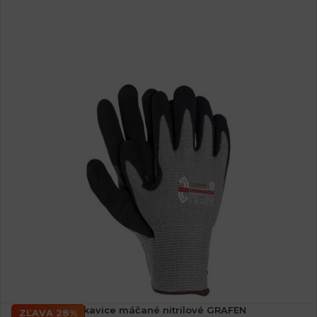
Rukavice máčané nitrilové GRAFEN
ZĽAVA 28%