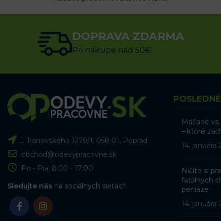
3.09
€
s DPH
DOPRAVA ZDARMA
VÝBER MOŽNOSTÍ
Pri nákupe nad 50€
POSLEDNÉ
Máčané vs.
– ktoré zac
J. Tranovského 1279/1, 058 01, Poprad
14. januára
obchod@odevypracovne.sk
Po - Pia: 8:00 - 17:00
Ničíte si p
fatálnych ch
Sledujte nás
na sociálnych sieťach
peniaze
14. januára