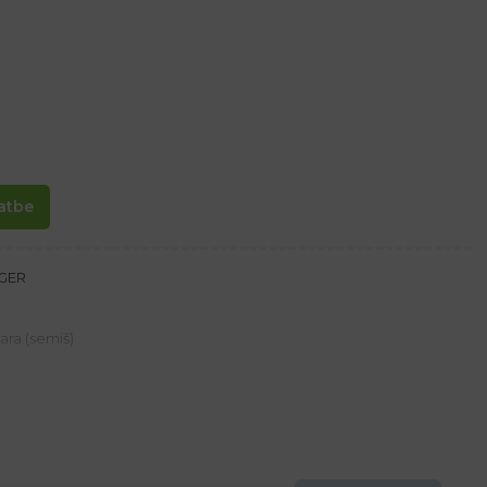
atbe
NGER
ara (semiš)
tornej strane pre lepšie prúdenie vzduchu
ästí
ď je potrebný pocit prstov