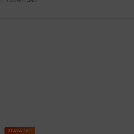
k
,
Pracovné rukavice
ZĽAVA 56%