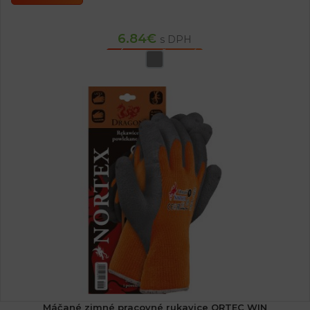
6.84
€
s DPH
VÝBER MOŽNOSTÍ
Máčané zimné pracovné rukavice ORTEC WIN