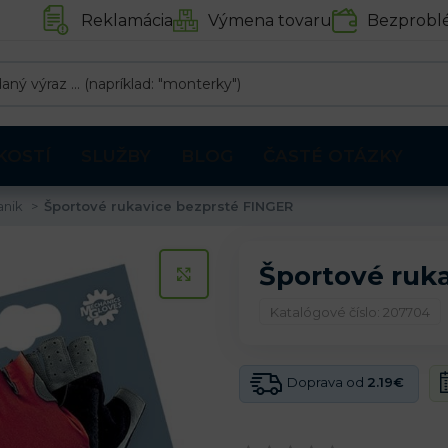
Reklamácia
Výmena tovaru
Bezprobl
KOSTÍ
SLUŽBY
BLOG
ČASTÉ OTÁZKY
anik
Športové rukavice bezprsté FINGER
Športové ruk
KLIKNITE PRE ZVÄČŠENIE
Katalógové číslo: 207704
Doprava od
2.19€