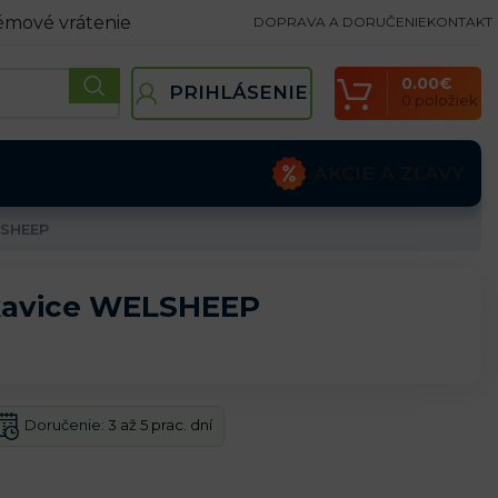
émové vrátenie
DOPRAVA A DORUČENIE
KONTAKT
0.00
€
PRIHLÁSENIE
0
položiek
AKCIE A ZĽAVY
LSHEEP
kavice WELSHEEP
Doručenie:
3 až 5 prac. dní