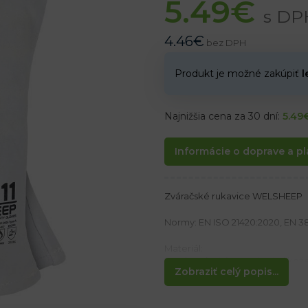
5.49
€
s DP
4.46
€
bez DPH
Produkt je možné zakúpiť
l
Najnižšia cena za 30 dní:
5.49
Informácie o doprave a pl
Zváračské rukavice WELSHEEP
Normy: EN ISO 21420:2020, EN 38
Materiál:
Vyrobené z štiepanej ovčej kož
Zobraziť celý popis...
Flísová podšívka 100 % polyeste
Vlastnosti: