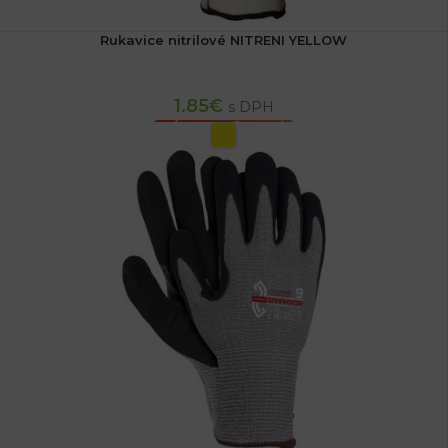
Rukavice nitrilové NITRENI YELLOW
1.85
€
s DPH
VÝBER MOŽNOSTÍ