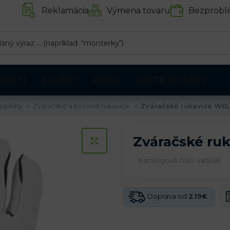
Reklamácia
Výmena tovaru
Bezprobl
KOSTÍ
SLUŽBY
BLOG
ČASTÉ OTÁZKY
doplnky
Zváračské a kožené rukavice
Zváračské rukavice WE
Zváračské ru
KLIKNITE PRE ZVÄČŠENIE
Katalógové číslo: 485266
Doprava od
2.19€