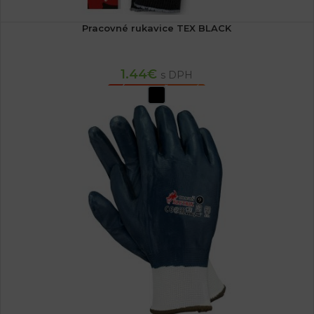
Pracovné rukavice TEX BLACK
1.44
€
s DPH
VÝBER MOŽNOSTÍ