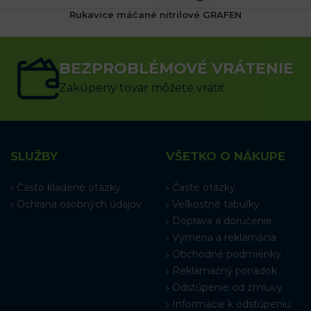
Rukavice máčané nitrilové GRAFEN
6.84
€
s DPH
BEZPROBLÉMOVÉ VRÁTENIE
VÝBER MOŽNOSTÍ
Zakúpeny tovar môžete vrátiť
SLUŽBY
VŠETKO O NÁKUPE
Často kladené otázky
Časté otázky
Ochrana osobných údajov
Veľkostné tabuľky
Doprava a doručenie
Výmena a reklamácia
Obchodné podmienky
Reklamačný poriadok
Odstúpenie od zmluvy
Informácie k odstúpeniu