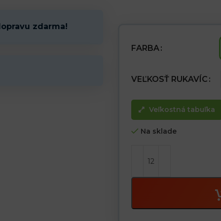
– Dĺžka rukavice 35 cm
– Palec dodatočne vystužený ov
opotrebovaniu
dopravu zdarma!
– Rebrovaný šev (úzky pásik ko
– Odolné voči kontaktnému tepl
– Vhodné na použitie v oblastiach
FARBA
– Klasifikácia typu A
VEĽKOSŤ RUKAVÍC
Veľkostná tabuľka
Na sklade