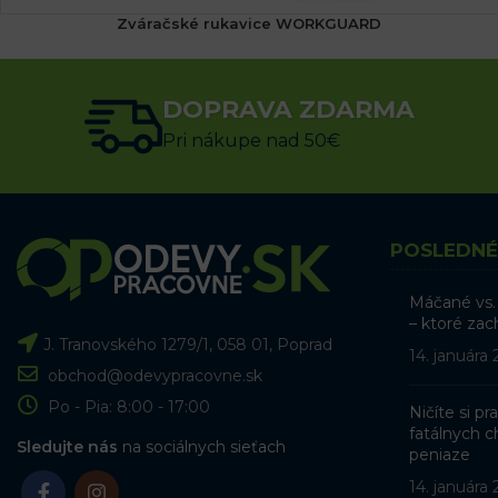
Zváračské rukavice WORKGUARD
22.76
€
s DPH
DOPRAVA ZDARMA
VÝBER MOŽNOSTÍ
Pri nákupe nad 50€
POSLEDNÉ
Máčané vs.
– ktoré zac
J. Tranovského 1279/1, 058 01, Poprad
14. januára
obchod@odevypracovne.sk
Po - Pia: 8:00 - 17:00
Ničíte si p
fatálnych ch
Sledujte nás
na sociálnych sieťach
peniaze
14. januára