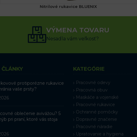
Nitrilové rukavice BLUENIX
2.25
€
s DPH
VÝMENA TOVARU
VÝBER MOŽNOSTÍ
Nesadla vám veľkosť?
 ČLÁNKY
KATEGÓRIE
Pracovné odevy
 kovové protiporézne rukavice
hránia vaše prsty?
Pracovná obuv
Maskáče a vojenské
 2026
Pracovné rukavice
Ochranné pomôcky
racovné oblečenie avivážou? 5
ýb pri praní, ktoré vás stoja
Dopravné značenie
Pracovné náradie
 2026
Upratovanie a hygiena