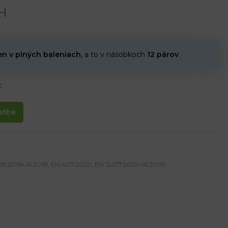
H
en v plných baleniach
, a to v násobkoch
12 párov
.
€
atbe
8:2016+A1:2018, EN 407:2020, EN 12477:2001+A1:2005
e
r na dlani a 100 % polyester na manžete