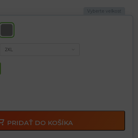
čou kožou, vďaka čomu je rukavica odolnejšia voči oderu a
že) na ochranu švov pred oderom
u do 100 °C
 s rizikom iskier
PRIDAŤ DO KOŠÍKA