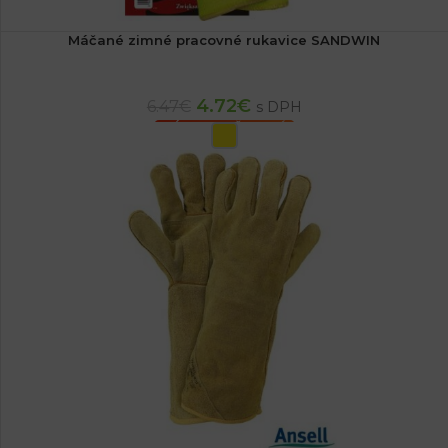
Máčané zimné pracovné rukavice SANDWIN
4.72
€
6.47
€
s DPH
VÝBER MOŽNOSTÍ