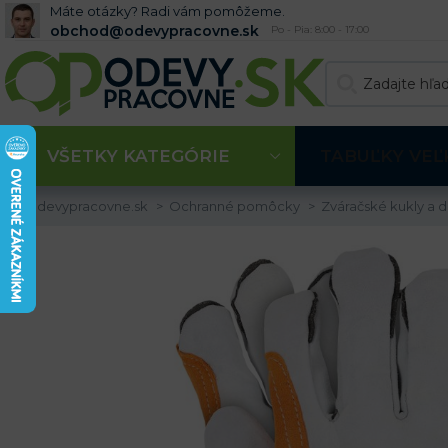
Máte otázky? Radi vám pomôžeme.
obchod@odevypracovne.sk
Po - Pia: 8:00 - 17:00
VŠETKY KATEGÓRIE
TABUĽKY VEĽ
Odevypracovne.sk
Ochranné pomôcky
Zváračské kukly a 