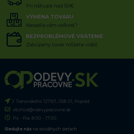
(2x)
95.93
€
s DPH
Pri nákupe nad 50€
41.02
€
s DPH
VÝMENA TOVARU
VÝBER MOŽNOSTÍ
VÝBER MOŽNOSTÍ
Nesadla vám veľkosť?
BEZPROBLÉMOVÉ VRÁTENIE
Zakúpeny tovar môžete vrátiť
J. Tranovského 1279/1, 058 01, Poprad
obchod@odevypracovne.sk
Po - Pia: 8:00 - 17:00
Sledujte nás
na sociálnych sieťach