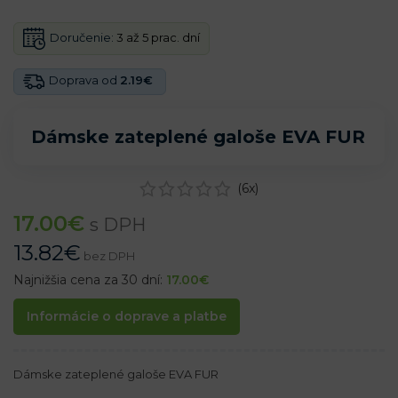
Doručenie:
3 až 5 prac. dní
Doprava od
2.19€
Dámske zateplené galoše EVA FUR
(
6
x)
17.00
€
s DPH
13.82
€
bez DPH
Najnižšia cena za 30 dní:
17.00
€
Informácie o doprave a platbe
Dámske zateplené galoše EVA FUR