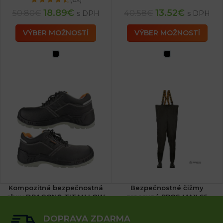
18.89
€
13.52
€
50.80
€
40.58
€
s DPH
s DPH
VÝBER MOŽNOSTÍ
VÝBER MOŽNOSTÍ
Kompozitná bezpečnostná
Bezpečnostné čižmy
obuv DRAGON® TITAN LOW
pracovné PROS MAX S5
S3
DOPRAVA ZDARMA