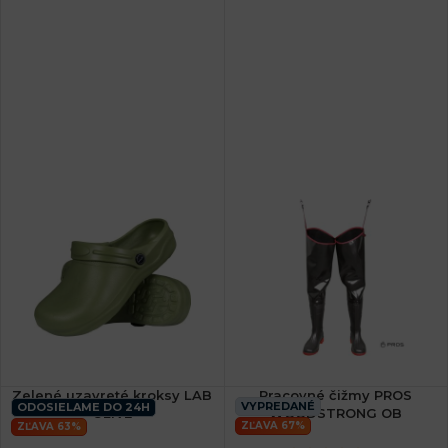
Zelené uzavreté kroksy LAB
Pracovné čižmy PROS
VYPREDANÉ
ODOSIELAME DO 24H
OLIVE
WOODSTRONG OB
ZĽAVA 67%
ZĽAVA 63%