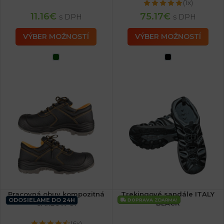
(1x)
11.16
€
75.17
€
s DPH
s DPH
VÝBER MOŽNOSTÍ
VÝBER MOŽNOSTÍ
Pracovná obuv kompozitná
Trekingové sandále ITALY
ODOSIELAME DO 24H
DOPRAVA
ZDARMA!
CARLOW S1
BLACK
(6x)