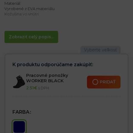
Materiál:
Vyrobené z EVA materiálu
Kožušina vo vnútri
Vlastnosti:
– EVA zabezpečuje pružnosť
– Ľahké čistenie
Zobraziť celý popis...
– Zateplená obuv
– Ľahká a pohodlná obuv
Ideálne pre každodenné použitie
K produktu odporúčame zakúpiť:
Pracovné ponožky
WORKER BLACK
PRIDAŤ
2.51
€
s DPH
FARBA