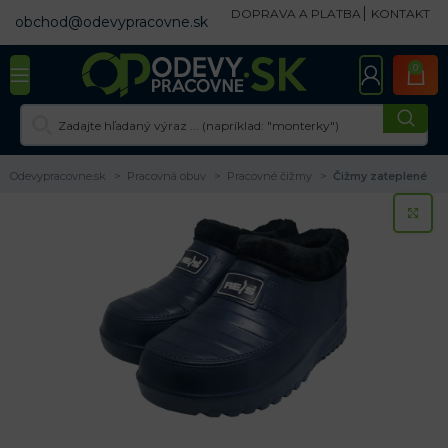
DOPRAVA A PLATBA
KONTAKT
obchod@odevypracovne.sk
0
Odevypracovne.sk
Pracovná obuv
Pracovné čižmy
Čižmy zateplené
KL